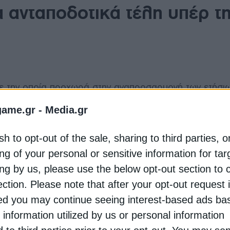
 ανταποδοτικά τέλη υπέρ τ
ε την οποία προχωρά στην αναπροσαρμογή των ετήσι
ας για το έτος 2026. Τα τέλη αυτά αποτελούν υποχρεω
game.gr -
Media.gr
δραστηριοποιούνται στην παραγωγή, προμήθεια και δι
μων, και χρησιμοποιούνται για τη χρηματοδότηση της
sh to opt-out of the sale, sharing to third parties, o
ς Αρχής.
ng of your personal or sensitive information for ta
ing by us, please use the below opt-out section to 
ίσιο, και ειδικότερα σε νόμους που ρυθμίζουν την
ας, καθώς και στη διατήρηση παλαιότερων υπουργικώ
ection. Please note that after your opt-out request 
ρικό στοιχείο της αναπροσαρμογής αποτελεί η μεταβο
d you may continue seeing interest-based ads ba
5 παρουσίασε αύξηση 2,5%. Σύμφωνα με τη νομοθεσία
 information utilized by us or personal information
 βάση τον πληθωρισμό, ώστε να διατηρείται η πραγμα