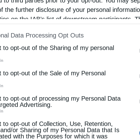
d to third parties prior to your opt-out. You may se
of the further disclosure of your personal informati
rties on the IAB’s list of downstream participants. T
διαμορφώνονται εκ νέου. Στον τομέα της ηλεκτρικής εν
ion may also be disclosed by us to third parties on
αθορίζεται περίπου στα 9,69 ευρώ ανά MW ισχύος, εν
nal Data Processing Opt Outs
st of Downstream Participants
that may further discl
 σε περίπου 0,08 ευρώ ανά MWh καταναλωθείσας ενέρ
ται σε περίπου 0,29 ευρώ ανά 1.000 κυβικά μέτρα.
rd parties.
t to opt-out of the Sharing of my personal
In
ται ανά προϊόν: για τα υγραέρια και το μαζούτ το τέ
για τη βενζίνη και το πετρέλαιο θέρμανσης ή κίνησης
t to opt-out of the Sale of my Personal
In
t to opt-out of processing my Personal Data
ροϋπολογισμό, αλλά διασφαλίζει τη χρηματοδότηση τ
argeted Advertising.
γειας και προστατεύει τη λειτουργία της.
In
t to opt-out of Collection, Use, Retention,
 and/or Sharing of my Personal Data that Is
ated with the Purposes for which it was