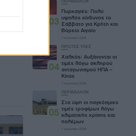
ΠΕΡΙΒΑΛΛΟΝ
Πυρκαγιές: Πολύ
υψηλός κίνδυνος το
03
Σάββατο για Κρήτη και
Βόρειο Αιγαίο
ν σταθμών
7 Αυγούστου 2026
ΠΡΩΤΕΣ ΥΛΕΣ
Χαλκός: Αυξάνονται οι
τιμές λόγω σκληρού
04
ανταγωνισμού ΗΠΑ –
Κίνας
7 Αυγούστου 2026
ΠΕΡΙΒΑΛΛΟΝ
Στα ύψη οι παγκόσμιες
τιμές τροφίμων λόγω
05
κλιματικής κρίσης και
πολέμων
7 Αυγούστου 2026