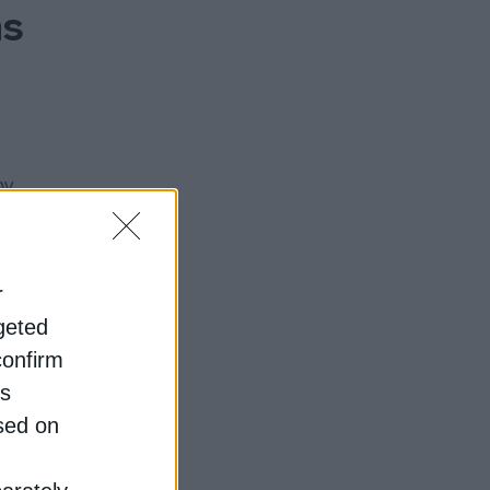
ης
ων
τικές
ακίνηση
r
rgeted
confirm
ν
is
λή του
sed on
, τα
τική τους