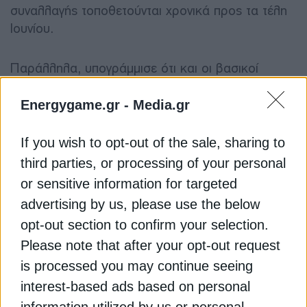
συναλλαγής τοποθετούνται χρονικά προς τα τέλη
Ιουνίου.
Παράλληλα, υπογράμμισε ότι και οι βασικοί
μέτοχοι του ΑΔΜΗΕ το Ελληνικό Δημόσιο και η
State Grid έχουν δεσμευθεί να συμμετάσχουν
Energygame.gr -
Media.gr
αναλογικά στην αύξηση κεφαλαίου του
Διαχειριστή, διατηρώντας αμετάβλητη τη μετοχική
If you wish to opt-out of the sale, sharing to
σύνθεση της εταιρείας.
third parties, or processing of your personal
or sensitive information for targeted
Γιατί ο ΑΔΜΗΕ παρουσιάζεται ως
advertising by us, please use the below
«σπάνιο» asset στην Ευρώπη
opt-out section to confirm your selection.
Please note that after your opt-out request
Στο οικονομικό σκέλος της παρουσίασης προς
is processed you may continue seeing
τους διεθνείς επενδυτές, η Deputy CFO του
interest-based ads based on personal
ΑΔΜΗΕ, Ελένη Ζαρίκου, επιχείρησε να αναδείξει
το ρυθμιζόμενο μοντέλο λειτουργίας του