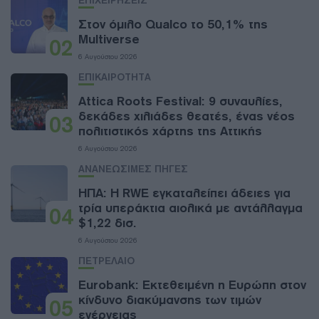
ΕΠΙΧΕΙΡΗΣΕΙΣ
Στον όμιλο Qualco το 50,1% της
Multiverse
02
6 Αυγούστου 2026
ΕΠΙΚΑΙΡΟΤΗΤΑ
Attica Roots Festival: 9 συναυλίες,
δεκάδες χιλιάδες θεατές, ένας νέος
03
πολιτιστικός χάρτης της Αττικής
6 Αυγούστου 2026
ΑΝΑΝΕΩΣΙΜΕΣ ΠΗΓΕΣ
ΗΠΑ: Η RWE εγκαταλείπει άδειες για
τρία υπεράκτια αιολικά με αντάλλαγμα
04
$1,22 δισ.
6 Αυγούστου 2026
ΠΕΤΡΕΛΑΙΟ
Eurobank: Εκτεθειμένη η Ευρώπη στον
κίνδυνο διακύμανσης των τιμών
05
ενέργειας