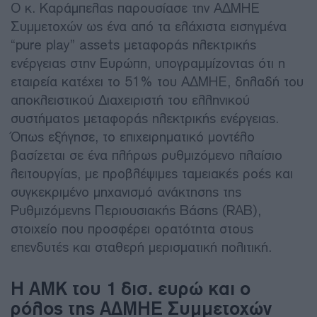
Ο κ. Καράμπελας παρουσίασε την ΑΔΜΗΕ
Συμμετοχών ως ένα από τα ελάχιστα εισηγμένα
“pure play” assets μεταφοράς ηλεκτρικής
ενέργειας στην Ευρώπη, υπογραμμίζοντας ότι η
εταιρεία κατέχει το 51% του ΑΔΜΗΕ, δηλαδή του
αποκλειστικού Διαχειριστή του ελληνικού
συστήματος μεταφοράς ηλεκτρικής ενέργειας.
Όπως εξήγησε, το επιχειρηματικό μοντέλο
βασίζεται σε ένα πλήρως ρυθμιζόμενο πλαίσιο
λειτουργίας, με προβλέψιμες ταμειακές ροές και
συγκεκριμένο μηχανισμό ανάκτησης της
Ρυθμιζόμενης Περιουσιακής Βάσης (RAB),
στοιχείο που προσφέρει ορατότητα στους
επενδυτές και σταθερή μερισματική πολιτική.
Η ΑΜΚ του 1 δισ. ευρώ και ο
ρόλος της ΑΔΜΗΕ Συμμετοχών