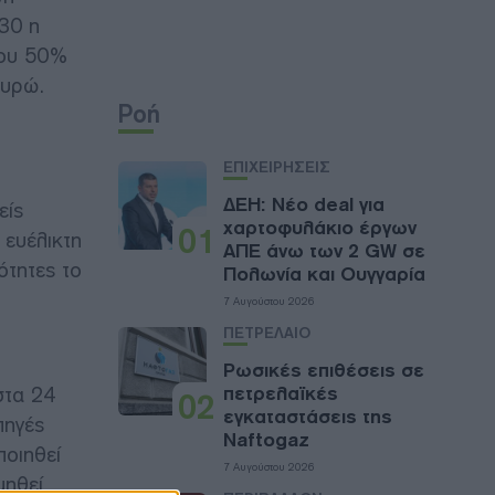
030 η
που 50%
ευρώ.
Ροή
ΕΠΙΧΕΙΡΗΣΕΙΣ
ΔΕΗ: Νέο deal για
είς
χαρτοφυλάκιο έργων
01
 ευέλικτη
ΑΠΕ άνω των 2 GW σε
ότητες το
Πολωνία και Ουγγαρία
7 Αυγούστου 2026
ΠΕΤΡΕΛΑΙΟ
Ρωσικές επιθέσεις σε
στα 24
πετρελαϊκές
02
εγκαταστάσεις της
πηγές
Naftogaz
οιηθεί
7 Αυγούστου 2026
μηθεί