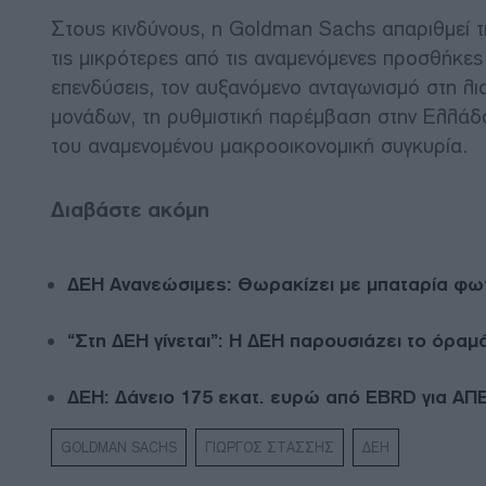
Στους κινδύνους, η Goldman Sachs απαριθμεί τ
τις μικρότερες από τις αναμενόμενες προσθήκες
επενδύσεις, τον αυξανόμενο ανταγωνισμό στη λι
μονάδων, τη ρυθμιστική παρέμβαση στην Ελλάδα 
του αναμενομένου μακροοικονομική συγκυρία.
Διαβάστε ακόμη
ΔΕΗ Ανανεώσιμες: Θωρακίζει με μπαταρία φω
“Στη ΔΕΗ γίνεται”: Η ΔΕΗ παρουσιάζει το όραμ
ΔΕΗ: Δάνειο 175 εκατ. ευρώ από EBRD για ΑΠ
GOLDMAN SACHS
ΓΙΩΡΓΟΣ ΣΤΑΣΣΗΣ
ΔΕΗ