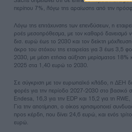
Sachs σημειώνει ότι σε επίπεδο κερδών ανά μετ
περίπου 7%, λόγω της αραίωσης από την πρόσ
Λόγω της επιτάχυνσης των επενδύσεων, η εταιρεί
ροές μεσοπρόθεσμα, με τον καθαρό δανεισμό να
δισ. ευρώ έως το 2030 και τον δείκτη μόχλευση
άκρο του στόχου της εταιρείας για 3 έως 3,5 φο
2030, με μέση ετήσια αύξηση μερίσματος 18% κ
2025 στα 1,40 ευρώ το 2030.
Σε σύγκριση με τον ευρωπαϊκό κλάδο, η ΔΕΗ δι
φορές για την περίοδο 2027-2030 στο βασικό σεν
Endesa, 16,3 για την EDP και 15,2 για τη RWE, 
Για την αποτίμηση, ο οίκος χρησιμοποιεί συνδυ
προς κέρδη, που δίνει 24,6 ευρώ, και ενός τρίτ
ευρώ.