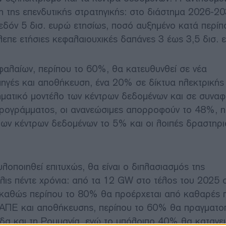
ση της επενδυτικής στρατηγικής: στο διάστημα 2026-2
χεδόν 5 δισ. ευρώ ετησίως, ποσό αυξημένο κατά περί
επε ετήσιες κεφαλαιουχικές δαπάνες 3 έως 3,5 δισ. 
φαλαίων, περίπου το 60%, θα κατευθυνθεί σε νέα
ηγές και αποθήκευση, ένα 20% σε δίκτυα ηλεκτρικής
ηματικό μοντέλο των κέντρων δεδομένων και σε συναφ
προγράμματος, οι ανανεώσιμες απορροφούν το 48%, η
ων κέντρων δεδομένων το 5% και οι λοιπές δραστηρι
λοποιηθεί επιτυχώς, θα είναι ο διπλασιασμός της
όλις πέντε χρόνια: από τα 12 GW στο τέλος του 2025 
, καθώς περίπου το 80% θα προέρχεται από καθαρές 
 ΑΠΕ και αποθήκευσης, περίπου το 60% θα πραγματοπ
λάδα και τη Ρουμανία, ενώ το υπόλοιπο 40% θα κατανε