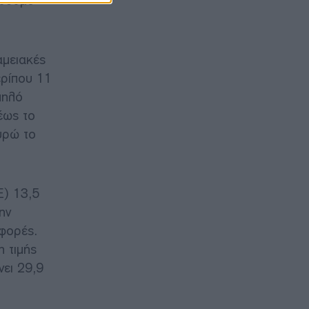
 ρυθμό
αμειακές
ερίπου 11
μηλό
έως το
υρώ το
E) 13,5
ην
 φορές.
η τιμής
νει 29,9