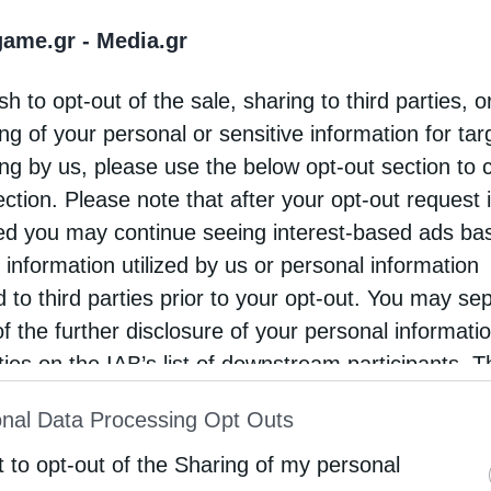
εία εισήλθε πρόσφατα, δηλαδή Βουλγαρία, Κροατία και
game.gr -
Media.gr
α και Σλοβακία. Σε επίπεδο γεωγραφικής κατανομής,
9%, η διεθνής παρουσία στο 21% και οι νέες αγορές 
sh to opt-out of the sale, sharing to third parties, o
περιοχές όπου η εταιρεία δεν έχει δραστηριοποιηθεί σ
ng of your personal or sensitive information for ta
 εκτέλεσης.
ing by us, please use the below opt-out section to 
ection. Please note that after your opt-out request 
είσοδος της ΔΕΗ στον χώρο των υποδομών κέντρων δε
 των περισσότερων εταιρειών κοινής ωφέλειας. Πέρα α
d you may continue seeing interest-based ads ba
α θα αναπτύσσει, θα κατασκευάζει, θα κατέχει και θα λ
 information utilized by us or personal information
δομένων, εκμισθώνοντας δυναμικότητα σε hyperscale
d to third parties prior to your opt-out. You may se
υργεί έσοδα από μισθώσεις υποδομών, παροχή ηλεκτρ
of the further disclosure of your personal informati
ο έργο, ο κόμβος κέντρου δεδομένων στην Κοζάνη,
rties on the IAB’s list of downstream participants. T
έχοντος πλάνου, με στόχο η κατασκευή να ξεκινήσει 
ion may also be disclosed by us to third parties on
αναμένεται έως το τέλος του 2028, υπό την προϋπόθεσ
nal Data Processing Opt Outs
st of Downstream Participants
that may further discl
αι σε εμπιστευτικές συζητήσεις με hyperscalers και,
rd parties.
t to opt-out of the Sharing of my personal
εύματα τύπου, μια πιθανή συμφωνία θα μπορούσε να