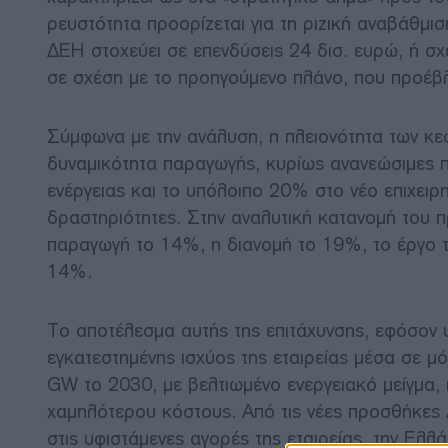
ρευστότητα προορίζεται για τη ριζική αναβάθμι
ΔΕΗ στοχεύει σε επενδύσεις 24 δισ. ευρώ, ή σ
σε σχέση με το προηγούμενο πλάνο, που προέβλ
Σύμφωνα με την ανάλυση, η πλειονότητα των κε
δυναμικότητα παραγωγής, κυρίως ανανεώσιμες π
ενέργειας και το υπόλοιπο 20% στο νέο επιχειρ
δραστηριότητες. Στην αναλυτική κατανομή του 
παραγωγή το 14%, η διανομή το 19%, το έργο τ
14%.
Το αποτέλεσμα αυτής της επιτάχυνσης, εφόσον υ
εγκατεστημένης ισχύος της εταιρείας μέσα σε μ
GW το 2030, με βελτιωμένο ενεργειακό μείγμα
χαμηλότερου κόστους. Από τις νέες προσθήκες
στις υφιστάμενες αγορές της εταιρείας, την Ελ