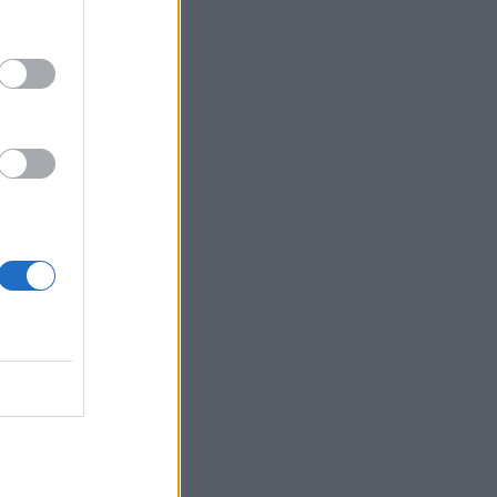
ης θα
ακόμη και
 τιμών
υ 20% των
κέντρα
ερδών
τοιχεί σε
ρώ.
και
άλυνσης
ς
30
man