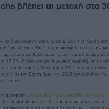
chs βλέπει τη μετοχή στα 3
% σε δωδεκάμηνη βάση, όμως η Goldman Sachs εκτιμ
της 15ης Ιουνίου 2026, ο αμερικανικός οίκος επαναφέ
 τιμή στόχο τα 26,50 ευρώ, έναντι τιμής κλεισίματος 
το 16,9%. Πρόκειται για σημαντική αναβάθμιση σε σχ
 είχε δοθεί στις 25 Νοεμβρίου 2025, και αποτυπώνει
, ο οποίος τον Σεπτέμβριο του 2025 τοποθετούσε τον
5,50 ευρώ.
ι η πρόσφατη
αύξηση μετοχικού κεφαλαίου της εταιρεί
ς κεφαλαιοποίησής της, την οποία η Goldman Sachs
ν εξηλεκτρισμό και τα κέντρα δεδομένων. Η αντλούμε