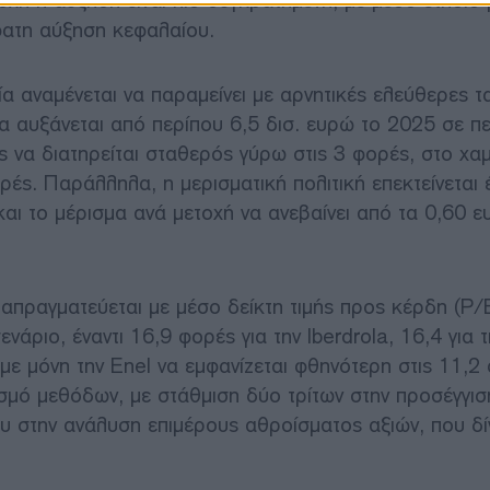
οχή η αύξηση είναι πιο συγκρατημένη, με μέσο ετήσιο
φατη αύξηση κεφαλαίου.
α αναμένεται να παραμείνει με αρνητικές ελεύθερες τ
 αυξάνεται από περίπου 6,5 δισ. ευρώ το 2025 σε π
ς να διατηρείται σταθερός γύρω στις 3 φορές, στο χα
ρές. Παράλληλα, η μερισματική πολιτική επεκτείνεται 
αι το μέρισμα ανά μετοχή να ανεβαίνει από τα 0,60 ε
απραγματεύεται με μέσο δείκτη τιμής προς κέρδη (P/
άριο, έναντι 16,9 φορές για την Iberdrola, 16,4 για τ
με μόνη την Enel να εμφανίζεται φθηνότερη στις 11,2
ασμό μεθόδων, με στάθμιση δύο τρίτων στην προσέγγισ
ου στην ανάλυση επιμέρους αθροίσματος αξιών, που δί