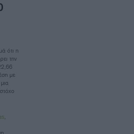
0
ά ότι η
ρει την
22,66
έση με
 μια
 στόχο
ας
,
νη