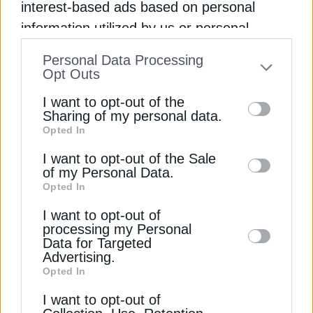
interest-based ads based on personal
ΔΕΊΤΕ ΕΠΊΣΗΣ
information utilized by us or personal
information disclosed to third parties prior
Personal Data Processing
to your opt-out. You may separately opt-out
Opt Outs
of the further disclosure of your personal
I want to opt-out of the
information by third parties on the IAB’s list
Sharing of my personal data.
Opted In
of downstream participants. This
information may also be disclosed by us to
I want to opt-out of the Sale
of my Personal Data.
third parties on the
IAB’s List of
ΦΥΣΙΚΟ ΑΕΡΙΟ
Opted In
Downstream Participants
that may further
ΡAΑΕY: Διαβούλευση για την
I want to opt-out of
disclose it to other third parties.
επικαιροποίηση του καταλόγου των
processing my Personal
Σχετικών Σημείων του ΕΣΜΦΑ
Data for Targeted
Advertising.
11 Σεπτεμβρίου 2024
Opted In
I want to opt-out of