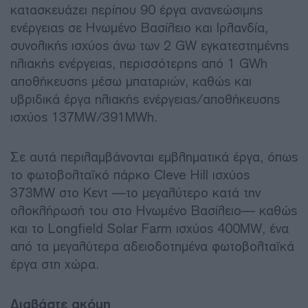
κατασκευάζει περίπου 90 έργα ανανεώσιμης
ενέργειας σε Ηνωμένο Βασίλειο και Ιρλανδία,
συνολικής ισχύος άνω των 2 GW εγκατεστημένης
ηλιακής ενέργειας, περισσότερης από 1 GWh
αποθήκευσης μέσω μπαταριών, καθώς και
υβριδικά έργα ηλιακής ενέργειας/αποθήκευσης
ισχύος 137MW/391MWh.
Σε αυτά περιλαμβάνονται εμβληματικά έργα, όπως
το φωτοβολταϊκό πάρκο Cleve Hill ισχύος
373MW στο Κεντ —το μεγαλύτερο κατά την
ολοκλήρωσή του στο Ηνωμένο Βασίλειο— καθώς
και το Longfield Solar Farm ισχύος 400MW, ένα
από τα μεγαλύτερα αδειοδοτημένα φωτοβολταϊκά
έργα στη χώρα.
Διαβάστε ακόμη