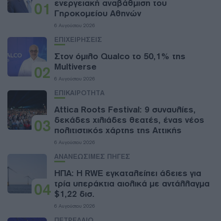
ενεργειακή αναβάθμιση του
01
Γηροκομείου Αθηνών
6 Αυγούστου 2026
ΕΠΙΧΕΙΡΗΣΕΙΣ
Στον όμιλο Qualco το 50,1% της
Multiverse
02
6 Αυγούστου 2026
ΕΠΙΚΑΙΡΟΤΗΤΑ
Attica Roots Festival: 9 συναυλίες,
δεκάδες χιλιάδες θεατές, ένας νέος
03
πολιτιστικός χάρτης της Αττικής
6 Αυγούστου 2026
ΑΝΑΝΕΩΣΙΜΕΣ ΠΗΓΕΣ
ΗΠΑ: Η RWE εγκαταλείπει άδειες για
τρία υπεράκτια αιολικά με αντάλλαγμα
04
$1,22 δισ.
6 Αυγούστου 2026
ΠΕΤΡΕΛΑΙΟ