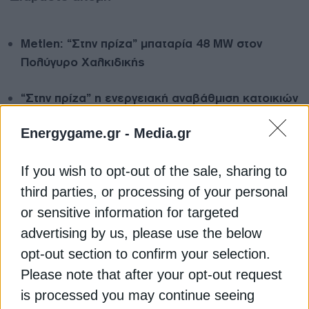
Metlen: “Στην πρίζα” μπαταρία 48 ΜW στον
Πολύγυρο Χαλκιδικής
“Στην πρίζα” η ενεργειακή αναβάθμιση κατοικιών
μέσω των παρόχων ρεύματος
Energygame.gr -
Media.gr
Μπαταρίες: Ποια είναι τα επόμενα έργα που
If you wish to opt-out of the sale, sharing to
μπαίνουν στην πρίζα έως τις αρχές Μαΐου
third parties, or processing of your personal
METLEN ENERGY & METALS
ΑΠΕ
or sensitive information for targeted
advertising by us, please use the below
ΕΥΑΓΓΕΛΟΣ ΜΥΤΙΛΗΝΑΙΟΣ
ΗΝΩΜΕΝΟ ΒΑΣΙΛΕΙΟ
opt-out section to confirm your selection.
Please note that after your opt-out request
is processed you may continue seeing