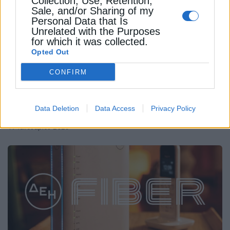
Collection, Use, Retention,
Sale, and/or Sharing of my
Personal Data that Is
Unrelated with the Purposes
for which it was collected.
Opted Out
CONFIRM
ΕΠΙΧΕΙΡΗΣΕΙΣ
Το ενεργειακό κόστος “χτυπά” τις
Data Deletion
Data Access
Privacy Policy
βιομηχανίες: Η υπόθεση της Polisan Hellas
17 Ιανουαρίου 2025