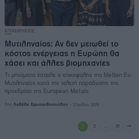
ΕΠΙΧΕΙΡΗΣΕΙΣ
Μυτιληναίος: Αν δεν μειωθεί το
κόστος ενέργειας η Ευρώπη θα
χάσει και άλλες βιομηχανίες
Τι μηνύματα έστειλε ο επικεφαλής της Metlen Ευ.
Μυτιληναίος κατά την τελετή παράδοσης της
προεδρίας της European Metals
Λαλέλα Χρυσανθοπούλου
Από
2 Ιουλίου 2026
1
2
…
25