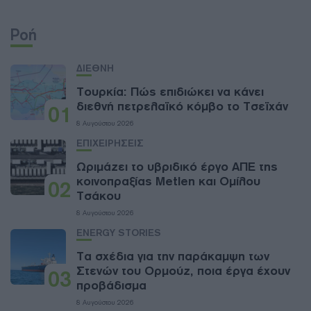
Ροή
ΔΙΕΘΝΗ
Τουρκία: Πώς επιδιώκει να κάνει
διεθνή πετρελαϊκό κόμβο το Τσεϊχάν
01
8 Αυγούστου 2026
ΕΠΙΧΕΙΡΗΣΕΙΣ
Ωριμάζει το υβριδικό έργο ΑΠΕ της
κοινοπραξίας Metlen και Ομίλου
02
Τσάκου
8 Αυγούστου 2026
ENERGY STORIES
Τα σχέδια για την παράκαμψη των
Στενών του Ορμούζ, ποια έργα έχουν
03
προβάδισμα
8 Αυγούστου 2026