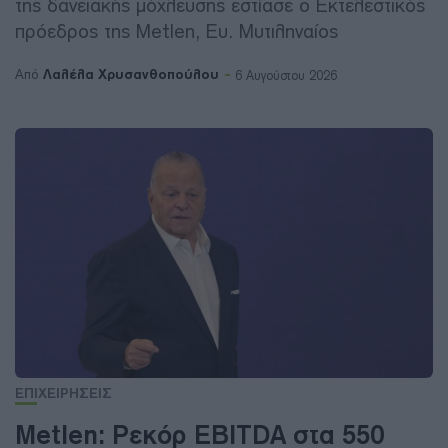
της δανειακής μόχλευσης εστίασε o Εκτελεστικός
πρόεδρος της Metlen, Ευ. Μυτιληναίος
Λαλέλα Χρυσανθοπούλου
Από
6 Αυγούστου 2026
ΕΠΙΧΕΙΡΗΣΕΙΣ
Metlen: Ρεκόρ EBITDA στα 550