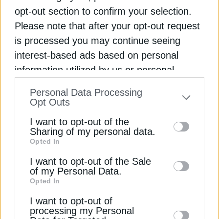
Μυτιληναίος: Τι χρειάζεται η
opt-out section to confirm your selection.
ευρωπαϊκή βιομηχανία μετάλλων
Please note that after your opt-out request
για να παραμείνει ανταγωνιστική
is processed you may continue seeing
interest-based ads based on personal
Ο Ευάγγελος Μυτιληναίος παρουσιάζει με άρθρο
του στο Euractiv τις προτεραιότητες για μια
information utilized by us or personal
ανταγωνιστική ευρωπαϊκή βιομηχανία μετάλλων
Εγγραφή στο Newsletter
information disclosed to third parties prior
Personal Data Processing
to your opt-out. You may separately opt-out
Opt Outs
Newsroom
Από
23 Ιουλίου 2026
of the further disclosure of your personal
I want to opt-out of the
information by third parties on the IAB’s list
Sharing of my personal data.
Opted In
of downstream participants. This
Αποδέσχομαι τους
Όρους χρήσης και
*
information may also be disclosed by us to
I want to opt-out of the Sale
την Πολιτική Απορρήτου
of my Personal Data.
third parties on the
IAB’s List of
Opted In
Downstream Participants
that may further
Εγγραφή
I want to opt-out of
disclose it to other third parties.
processing my Personal