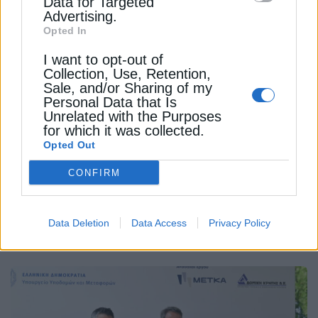
Data for Targeted
Advertising.
Opted In
I want to opt-out of
ΕΠΙΧΕΙΡΗΣΕΙΣ
Collection, Use, Retention,
Μυτιληναίος: Η Ευρώπη χρειάζεται
Sale, and/or Sharing of my
Personal Data that Is
επενδύσεις σε υποδομές και
Unrelated with the Purposes
βιομηχανία – όχι μόνο στόχους
for which it was collected.
Opted Out
Οι υποδομές αποτελούν τον θεμέλιο λίθο για τη
CONFIRM
δημιουργία συνθηκών ανάπτυξης, τονίζει ο
επικεφαλής της Metlen, Ευάγγελος Μυτιληναίος
Data Deletion
Data Access
Privacy Policy
Newsroom
Από
22 Ιουλίου 2026