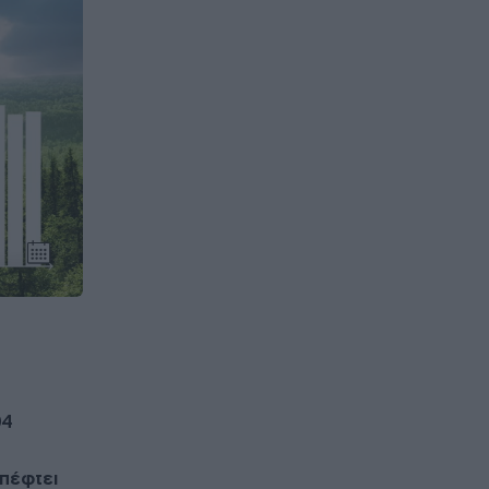
04
 πέφτει