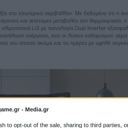
εξία στο εσωτερικό περιβάλλον. Με δεδομένο ότι η άν
ράγοντες και απότομες μεταβολές στη θερμοκρασία, η
α κλιματιστικά LG με τεχνολογία Dual Inverter εξασφα
ατανάλωση ενέργειας, ενώ οι λύσεις καθαρισμού αέρα
ωνιά του σπιτιού ακόμα και τις ημέρες με υψηλή συγκ
game.gr -
Media.gr
sh to opt-out of the sale, sharing to third parties, o