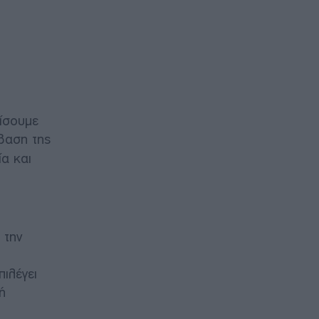
ρίσουμε
άβαση της
ία και
 την
πιλέγει
ή