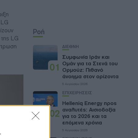
οιξη
 LG
λίζουν
Ροή
 της LG
έντρωση
ΔΙΕΘΝΗ
Συμφωνία Ιράν και
Ομάν για τα Στενά του
01
Ορμούζ: Πιθανό
άνοιγμα στον ορίζοντα
5 Αυγούστου 2026
ΕΠΙΧΕΙΡΗΣΕΙΣ
Helleniq Energy προς
αναλυτές: Αισιοδοξία
02
για το 2026 και τα
επόμενα χρόνια
5 Αυγούστου 2026
r