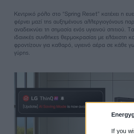
Κεντρικό ρόλο στο “Spring Reset” κατέχει η ευ
φέρνει μαζί της αυξημένους αλλεργιογόνους πα
αναδεικνύει τη σημασία ενός υγιεινού σπιτιού. Τ
ιδανικές συνθήκες θερμοκρασίας με ελάχιστη κ
φροντίζουν για καθαρό, υγιεινό αέρα σε κάθε γ
γύρης.
Energy
If you wi