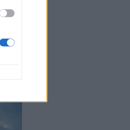
Με
ρος
. Μέσα
ρές,
πίτι