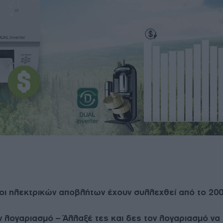
ι ηλεκτρικών αποβλήτων έχουν συλλεχθεί από το 20
ν λογαριασμό – Άλλαξέ τες και δες τον λογαριασμό να