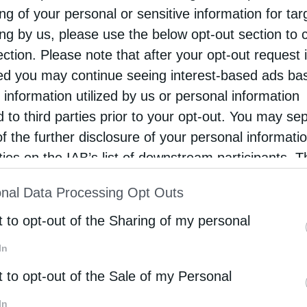
ng of your personal or sensitive information for ta
ing by us, please use the below opt-out section to 
ection. Please note that after your opt-out request 
d you may continue seeing interest-based ads ba
 information utilized by us or personal information
d to third parties prior to your opt-out. You may se
of the further disclosure of your personal informati
rties on the IAB’s list of downstream participants. T
ion may also be disclosed by us to third parties on
nal Data Processing Opt Outs
st of Downstream Participants
that may further discl
rd parties.
t to opt-out of the Sharing of my personal
α ανανέωση της καθημερινής ρουτίνας. Τα πλυντήρια κ
In
ουν αυτόματα το είδος και το βάρος των ρούχων,
t to opt-out of the Sale of my Personal
 για βέλτιστα αποτελέσματα, λιγότερη ενέργεια, με
ρο χρόνο για εσάς.
In