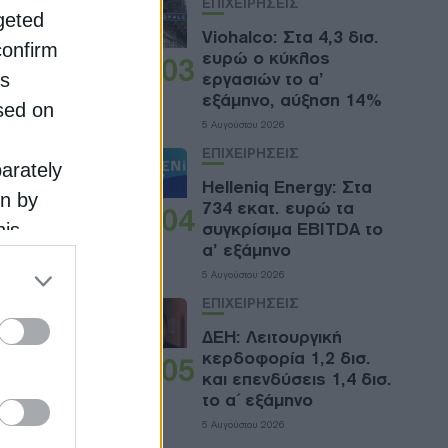
ΕΠΙΧΕΙΡΗΣΕΙΣ
rgeted
Viohalco: Στα 4,3 δισ.
confirm
ευρώ ο κύκλος
03
εργασιών το α’
is
εξάμηνο, αύξηση 14%
sed on
5 Αυγούστου 2026
ΕΠΙΧΕΙΡΗΣΕΙΣ
parately
Helleniq Energy: Στα
on by
734 εκατ. ευρώ τα
04
συγκρίσιμα EBITDA το
his
α’ εξάμηνο
 the
5 Αυγούστου 2026
ose it to
ΕΠΙΧΕΙΡΗΣΕΙΣ
ΔΕΗ: Λειτουργική
κερδοφορία 1,2 δισ.
05
αι τα
και επενδύσεις 1,4 δισ.
το α΄ εξάμηνο
γαλύτερη
5 Αυγούστου 2026