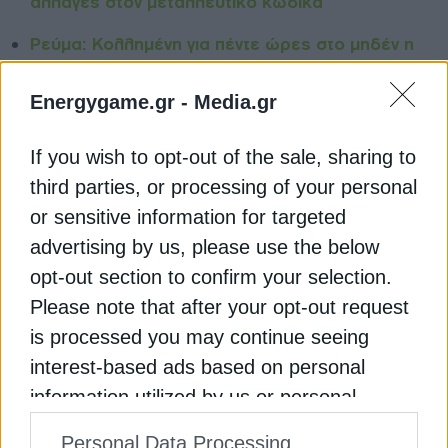
αλλαγές στον μεταλλευτικό κώδικα
Ρεύμα: Κολλημένη για πέντε ώρες στο μηδέν η
χονδρική τιμή τη Δευτέρα
Energygame.gr -
Media.gr
“Αγκάθι” οι πληρωμές του Εξοικονομώ 2021
If you wish to opt-out of the sale, sharing to
METLEN ENERGY & METALS
ΡΑΑΕΥ
ΦΟΣΕ
third parties, or processing of your personal
or sensitive information for targeted
advertising by us, please use the below
opt-out section to confirm your selection.
Please note that after your opt-out request
ΔΕΊΤΕ ΕΠΊΣΗΣ
is processed you may continue seeing
interest-based ads based on personal
information utilized by us or personal
information disclosed to third parties prior
Personal Data Processing