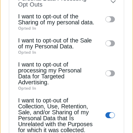
to your opt-out. You may separately opt-out
Opt Outs
of the further disclosure of your personal
I want to opt-out of the
information by third parties on the IAB’s list
Sharing of my personal data.
Opted In
of downstream participants. This
ΗΛΕΚΤΡΙΣΜΟΣ
information may also be disclosed by us to
I want to opt-out of the Sale
Γιατί φοβούνται οι πάροχοι νέο κύκλο
of my Personal Data.
third parties on the
IAB’s List of
ληξιπρόθεσμων οφειλών
Opted In
Downstream Participants
that may further
29 Νοεμβρίου 2024
I want to opt-out of
disclose it to other third parties.
processing my Personal
Data for Targeted
Advertising.
Opted In
I want to opt-out of
Collection, Use, Retention,
Sale, and/or Sharing of my
Personal Data that Is
Unrelated with the Purposes
ΕΠΙΧΕΙΡΗΣΕΙΣ
for which it was collected.