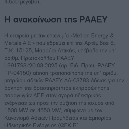
4.650 μεγαβάτ.
Η ανακοίνωση της ΡΑΑΕΥ
Η εταιρεία με την επωνυμία «Metlen Energy &
Metals Α.Ε.» που εδρεύει επί της Αρτέμιδος 8,
Τ.Κ. 15125, Μαρούσι Αττικής, υπέβαλε την υπ’
αριθμ. Πρωτοκόλλου ΡΑΑΕΥ
Ι-391793/20.03.2025 (αρ. Ειδ. Πρωτ. ΡΑΑΕΥ
ΤΡ-04150) αίτηση τροποποίησης της υπ’ αριθμ.
μητρώου αδειών ΡΑΑΕΥ ΑΔ-03783 άδειας για την
άσκηση της δραστηριότητας εκπροσώπησης
παραγωγών ΑΠΕ στην αγορά ηλεκτρικής
ενέργειας ως προς την αύξηση της ισχύος από
1500 MW σε 4650 MW, σύμφωνα με τον
Κανονισμό Αδειών Προμήθειας και Εμπορίας
Ηλεκτρικής Ενέργειας (ΦΕΚ Β΄