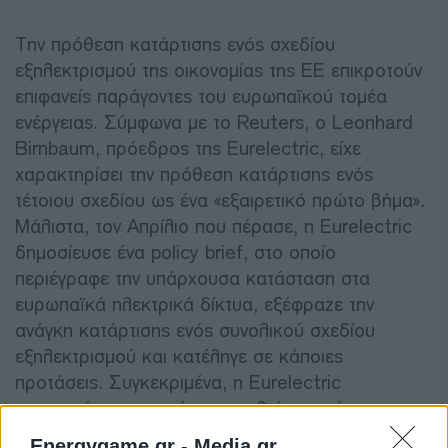
Την πρόθεση κατάρτισης ενός σχεδίου
εξηλεκτρισμού της οικονομίας της ΕΕ επικροτούν
επιφανείς παράγοντες του ευρωπαϊκού τομέα
ενέργειας. Σύμφωνα με το Reuters, ο Leonhard
Birnbaum, πρόεδρος της Eurelectric, είχε
χαρακτηρίσει την πρόθεση κατάρτισης ενός
τέτοιου σχεδίου ως ένα «εξαιρετικό πρώτο βήμα».
Μάλιστα, τον Απρίλιο που πέρασε, η Eurelectric
δημοσίευσε ένα policy brief, στο οποίο
περιέγραφε την υπάρχουσα κατάσταση στα
ευρωπαϊκά ηλεκτρικά δίκτυα, εξέφραζε την
ανάγκη κατάρτισης ενός συνολικού σχεδίου
εξηλεκτρισμού και κατέληγε σε κάποιες
προτάσεις. Συγκεκριμένα, η Eurelectric
υποστηρίζει πως πρέπει να τεθεί ως στόχος το
35% της συνολικής κατανάλωσης ενέργειας της
Energygame.gr -
Media.gr