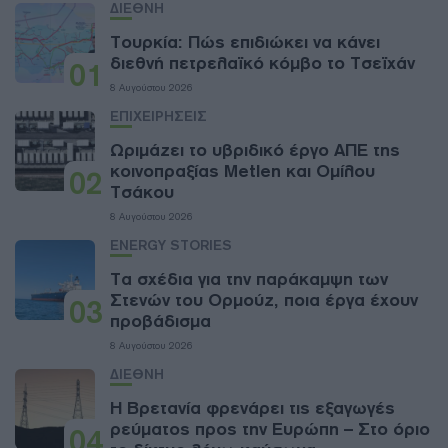
ΔΙΕΘΝΗ
Τουρκία: Πώς επιδιώκει να κάνει
διεθνή πετρελαϊκό κόμβο το Τσεϊχάν
01
8 Αυγούστου 2026
ΕΠΙΧΕΙΡΗΣΕΙΣ
Ωριμάζει το υβριδικό έργο ΑΠΕ της
κοινοπραξίας Metlen και Ομίλου
02
Τσάκου
8 Αυγούστου 2026
ENERGY STORIES
Τα σχέδια για την παράκαμψη των
Στενών του Ορμούζ, ποια έργα έχουν
03
προβάδισμα
8 Αυγούστου 2026
ΔΙΕΘΝΗ
Η Βρετανία φρενάρει τις εξαγωγές
ρεύματος προς την Ευρώπη – Στο όριο
04