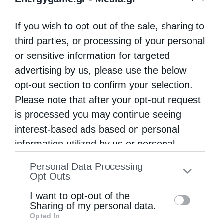
ΕΕ έως το 2030 να είναι από ηλεκτρική ενέργεια.
Υπενθυμίζεται πως αυτή τη στιγμή το εν λόγω
If you wish to opt-out of the sale, sharing to
ποσοστό είναι στο 23% για την ΕΕ.
third parties, or processing of your personal
or sensitive information for targeted
Στο ίδιο μήκος κύματος, το Ember παρουσίασε
advertising by us, please use the below
τέσσερις βασικές προτάσεις για τον νέο Επίτροπο
opt-out section to confirm your selection.
Ενέργειας της ΕΕ, εστιάζοντας στην επιτάχυνση
της μετάβασης στην καθαρή ενέργεια στην
Please note that after your opt-out request
Ευρώπη. Ειδικότερα, πρότεινε την ανάπτυξη ενός
is processed you may continue seeing
ολοκληρωμένου σχεδίου για την προώθηση της
interest-based ads based on personal
ηλεκτροδότησης στην Ευρώπη, τη δημιουργία μιας
information utilized by us or personal
ειδικής ομάδας εργασίας για τη βελτίωση της
information disclosed to third parties prior
υποδομής των ηλεκτρικών δικτύων, την ανάπτυξη
Personal Data Processing
to your opt-out. You may separately opt-out
στρατηγικής για τα αγροβολταϊκά και τη βελτίωση
Opt Outs
της διαφάνειας και της προσβασιμότητας των
of the further disclosure of your personal
I want to opt-out of the
ενεργειακών δεδομένων στην ΕΕ.
information by third parties on the IAB’s list
Sharing of my personal data.
Opted In
of downstream participants. This