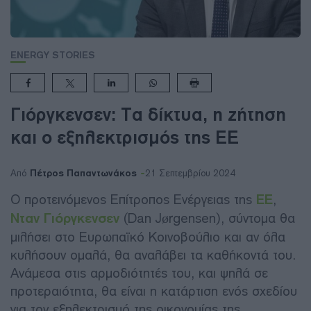
ENERGY STORIES
Γιόργκενσεν: Τα δίκτυα, η ζήτηση
και ο εξηλεκτρισμός της ΕΕ
Πέτρος Παπαντωνάκος
Από
21 Σεπτεμβρίου 2024
Ο προτεινόμενος Επίτροπος Ενέργειας της
ΕΕ
,
Νταν
Γιόργκενσεν
(Dan Jørgensen), σύντομα θα
μιλήσει στο Ευρωπαϊκό Κοινοβούλιο και αν όλα
κυλήσουν ομαλά, θα αναλάβει τα καθήκοντά του.
Ανάμεσα στις αρμοδιότητές του, και ψηλά σε
προτεραιότητα, θα είναι η κατάρτιση ενός σχεδίου
για τον εξηλεκτρισμό της οικονομίας της