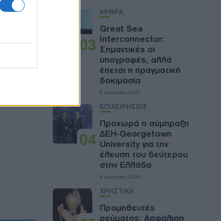
ΑΡΘΡΑ
Great Sea
Interconnector:
03
Σημαντικές οι
υπογραφές, αλλά
έπεται η πραγματική
δοκιμασία
8 Αυγούστου 2026
ΕΠΙΧΕΙΡΗΣΕΙΣ
Προχωρά η σύμπραξη
ΔΕΗ-Georgetown
04
University για την
έλευση του δεύτερου
στην Ελλάδα
8 Αυγούστου 2026
ΧΡΗΣΤΙΚΑ
Προμηθευτές
ρεύματος: Ασφάλιση