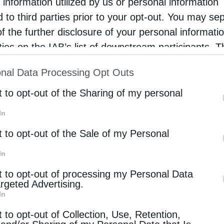
 information utilized by us or personal information
φερόμενοι πρέπει να
αποσύρουν ένα παλιό όχημα με
d to third parties prior to your opt-out. You may se
ως Euro 5, δηλαδή κατασκευασμένο το
2015 ή νωρίτε
of the further disclosure of your personal informati
rties on the IAB’s list of downstream participants. T
ion may also be disclosed by us to third parties on
η παρουσιάζουν δυσκολίες, λόγω
υψηλών τιμών
και
nal Data Processing Opt Outs
st of Downstream Participants
that may further discl
ίσεις που επιδιώκουν την κατάργηση των κινητήρων ε
rd parties.
εκπομπών άνθρακα
.
t to opt-out of the Sharing of my personal
In
ύσαν μόλις
το 6% των νέων πωλήσεων
τον Ιούνιο, σ
t to opt-out of the Sale of my Personal
της Ευρωπαϊκής Ένωσης
.
In
ετάσει την απαγόρευση πώλησης νέων βενζινοκίν
t to opt-out of processing my Personal Data
, υπό την πίεση της
αυτοκινητοβιομηχανίας
και ορισμ
argeted Advertising.
η της μετάβασης.
In
t to opt-out of Collection, Use, Retention,