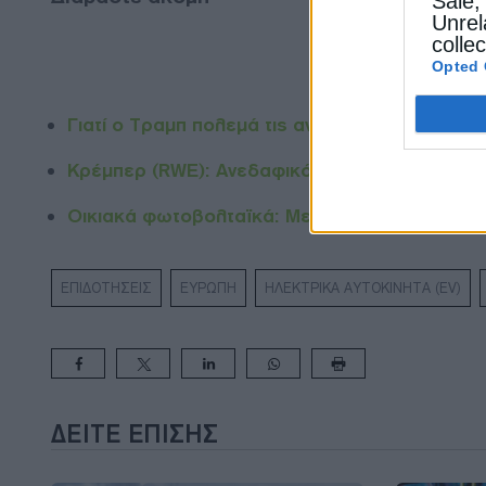
Sale,
Unrel
colle
Opted 
Γιατί ο Τραμπ πολεμά τις ανεμογεννήτριες και
Κρέμπερ (RWE): Ανεδαφικό το ενεργειακό deal
Οικιακά φωτοβολταϊκά: Mείωση του ΦΠΑ ζητά
ΕΠΙΔΟΤΗΣΕΙΣ
ΕΥΡΩΠΗ
ΗΛΕΚΤΡΙΚΑ ΑΥΤΟΚΙΝΗΤΑ (EV)
ΔΕΊΤΕ ΕΠΊΣΗΣ