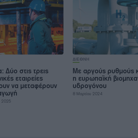
ΔΙΕΘΝΗ
: Δύο στις τρεις
Με αργούς ρυθμούς κι
ικές εταιρείες
η ευρωπαϊκή βιομηχα
ουν να μεταφέρουν
υδρογόνου
αγωγή
8 Μαρτίου 2024
υ 2025