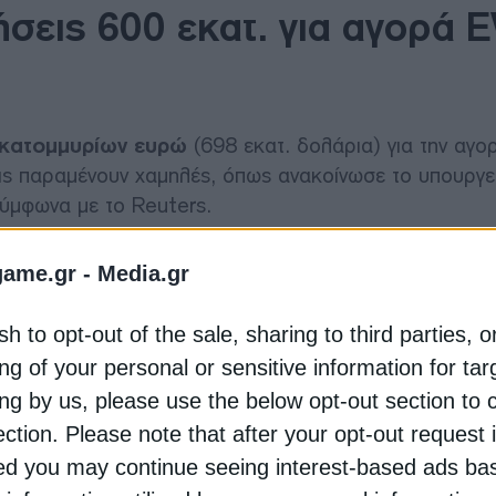
ήσεις 600 εκατ. για αγορά 
εκατομμυρίων ευρώ
(698 εκατ. δολάρια) για την αγο
ις παραμένουν χαμηλές, όπως ανακοίνωσε το υπουργε
ύμφωνα με το Reuters.
ιδοτήσεις
έως 10.000 ευρώ για ιδιώτες
και
έως 20
game.gr -
Media.gr
ως και το
30% της συνολικής τιμής αγοράς
ενός νέ
τος.
sh to opt-out of the sale, sharing to third parties, o
ng of your personal or sensitive information for ta
μεταπανδημικά ταμεία ανάκαμψης της Ευρωπαϊκή
ing by us, please use the below opt-out section to 
ιρήσεις που εδρεύουν σε
μεγαλύτερες αστικές περι
ection. Please note that after your opt-out request 
ση της ποιότητας του αέρα
.
d you may continue seeing interest-based ads ba