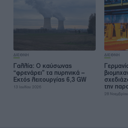
ΔΙΕΘΝΗ
ΔΙΕΘΝΗ
Γαλλία: Ο καύσωνας
Γερμανία
“φρενάρει” τα πυρηνικά –
βιομηχαν
Εκτός λειτουργίας 6,3 GW
σχεδιάζ
την παρ
13 Ιουλίου 2026
28 Νοεμβρίο