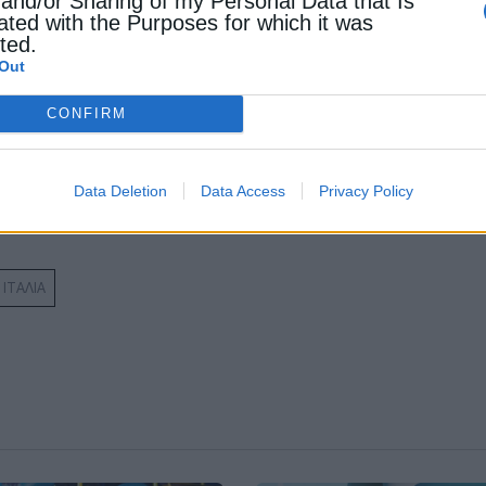
 and/or Sharing of my Personal Data that Is
ated with the Purposes for which it was
cted.
Out
CONFIRM
 τα φωτοβολταϊκά
 ΕΕ-ΗΠΑ, κίνδυνος για αυξημένο κόστος
Data Deletion
Data Access
Privacy Policy
 η αγορά
ΙΤΑΛΙΑ