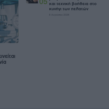
05
και τεχνική βοήθεια στο
κυνήγι των πελατών
8 Αυγούστου 2026
νείται
νία