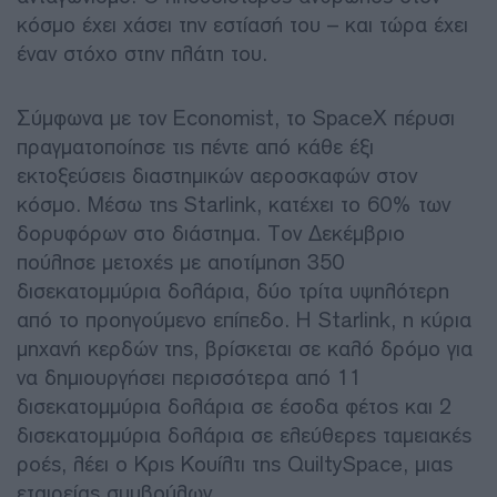
κόσμο έχει χάσει την εστίασή του – και τώρα έχει
έναν στόχο στην πλάτη του.
Σύμφωνα με τον Economist, το SpaceX πέρυσι
πραγματοποίησε τις πέντε από κάθε έξι
εκτοξεύσεις διαστημικών αεροσκαφών στον
κόσμο. Μέσω της Starlink, κατέχει το 60% των
δορυφόρων στο διάστημα. Τον Δεκέμβριο
πούλησε μετοχές με αποτίμηση 350
δισεκατομμύρια δολάρια, δύο τρίτα υψηλότερη
από το προηγούμενο επίπεδο. Η Starlink, η κύρια
μηχανή κερδών της, βρίσκεται σε καλό δρόμο για
να δημιουργήσει περισσότερα από 11
δισεκατομμύρια δολάρια σε έσοδα φέτος και 2
δισεκατομμύρια δολάρια σε ελεύθερες ταμειακές
ροές, λέει ο Κρις Κουίλτι της QuiltySpace, μιας
εταιρείας συμβούλων.