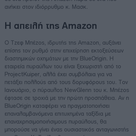
ανήκει στον ιδιόρρυθμο κ. Μασκ.
Η απειλή της Amazon
Ο Τζεφ Μπέζος, ιδρυτής της Amazon, αυξάνει
επίσης τον ρυθμό στην επιχείρηση εκτοξεύσεων
διαστημικών οχημάτων με την BlueOrigin. Η
εταιρεία πυραύλων του είναι ξεχωριστή από το
ProjectKuiper, αλλά έχει συμβόλαια για να
πετάξει πολλούς από τους δορυφόρους του. Τον
Ιανουάριο, ο πύραυλος NewGlenn του κ. Μπέζος
έφτασε σε τροχιά με την πρώτη προσπάθεια. Αν η
BlueOrigin καταφέρει να πραγματοποιήσει
επαναλαμβανόμενα επιτυχημένα ταξίδια με
επαναχρησιμοποιήσιμους πυραύλους, θα
μπορούσε να γίνει ένας ουσιαστικός ανταγωνιστής