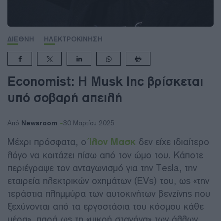
ΔΙΕΘΝΗ
ΗΛΕΚΤΡΟΚΙΝΗΣΗ
Economist: Η Musk Inc βρίσκεται
υπό σοβαρή απειλή
Newsroom
Από
30 Μαρτίου 2025
Μέχρι πρόσφατα, ο
Ίλον Μασκ
δεν είχε ιδιαίτερο
λόγο να κοιτάζει πίσω από τον ώμο του. Κάποτε
περιέγραψε τον ανταγωνισμό για την Tesla, την
εταιρεία ηλεκτρικών οχημάτων (EVs) του, ως «την
τεράστια πλημμύρα των αυτοκινήτων βενζίνης που
ξεχύνονται από τα εργοστάσια του κόσμου κάθε
μέρα», παρά ως τη «μικρή σταγόνα» των άλλων