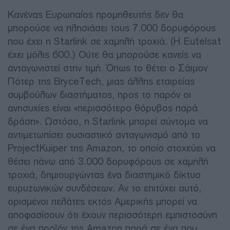
Κανένας Ευρωπαίος προμηθευτής δεν θα
μπορούσε να πλησιάσει τους 7.000 δορυφόρους
που έχει η Starlink σε χαμηλή τροχιά. (Η Eutelsat
έχει μόλις 600.) Ούτε θα μπορούσε κανείς να
ανταγωνιστεί στην τιμή. Όπως το θέτει ο Σάιμον
Πότερ της BryceTech, μιας άλλης εταιρείας
συμβούλων διαστήματος, προς το παρόν οι
ανησυχίες είναι «περισσότερο θόρυβος παρά
δράση». Ωστόσο, η Starlink μπορεί σύντομα να
αντιμετωπίσει ουσιαστικό ανταγωνισμό από το
ProjectKuiper της Amazon, το οποίο στοχεύει να
θέσει πάνω από 3.000 δορυφόρους σε χαμηλή
τροχιά, δημιουργώντας ένα διαστημικό δίκτυο
ευρυζωνικών συνδέσεων. Αν το επιτύχει αυτό,
ορισμένοι πελάτες εκτός Αμερικής μπορεί να
αποφασίσουν ότι έχουν περισσότερη εμπιστοσύνη
σε ένα προϊόν της Amazon παρά σε ένα που