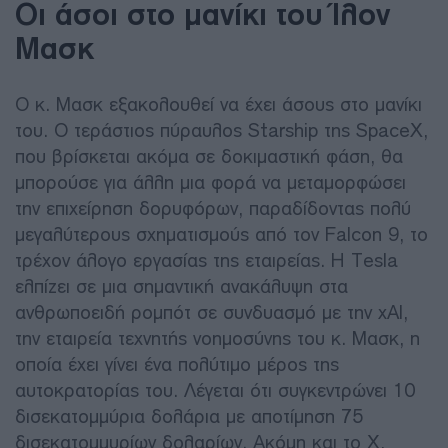
Οι άσοι στο μανίκι του Ίλον
Μασκ
Ο κ. Μασκ εξακολουθεί να έχει άσους στο μανίκι
του. Ο τεράστιος πύραυλος Starship της SpaceX,
που βρίσκεται ακόμα σε δοκιμαστική φάση, θα
μπορούσε για άλλη μια φορά να μεταμορφώσει
την επιχείρηση δορυφόρων, παραδίδοντας πολύ
μεγαλύτερους σχηματισμούς από τον Falcon 9, το
τρέχον άλογο εργασίας της εταιρείας. Η Tesla
ελπίζει σε μια σημαντική ανακάλυψη στα
ανθρωποειδή ρομπότ σε συνδυασμό με την xAI,
την εταιρεία τεχνητής νοημοσύνης του κ. Μασκ, η
οποία έχει γίνει ένα πολύτιμο μέρος της
αυτοκρατορίας του. Λέγεται ότι συγκεντρώνει 10
δισεκατομμύρια δολάρια με αποτίμηση 75
δισεκατομμυρίων δολαρίων. Ακόμη και το X,