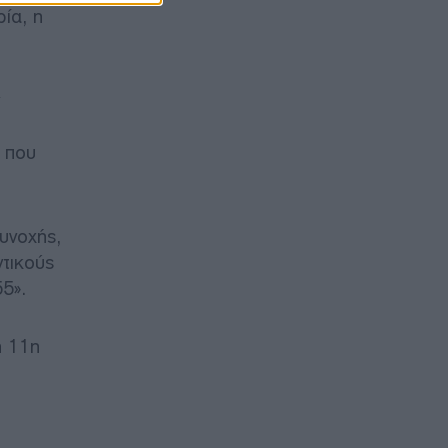
ρία, η
 που
υνοχής,
ντικούς
5».
η 11η