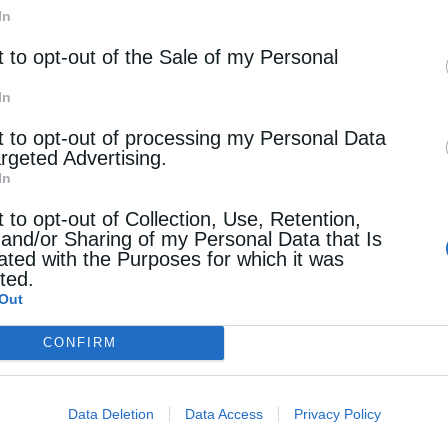
In
μέσω μέτρων ενεργειακής απόδοσης και αντικατάστασης ρυ
t to opt-out of the Sale of my Personal
In
α δίκτυα τηλεθέρμανσης και ενεργειακή αναβάθμιση πολυκ
t to opt-out of processing my Personal Data
argeted Advertising.
τιρίων στην Πορτογαλία,
In
λεκτρικής ενέργειας με μπαταρίες στη Ρουμανία,
t to opt-out of Collection, Use, Retention,
 and/or Sharing of my Personal Data that Is
ιας από ανανεώσιμες πηγές, εγκαταστάσεων αποθήκευσης κ
ated with the Purposes for which it was
cted.
ής ηλεκτρικής ενέργειας στη Σλοβενία.
Out
CONFIRM
ό τα έσοδα των δημοπρασιών δικαιωμάτων εκπομπών 
λεγγύης για τη στήριξη 13 κρατών-μελών της ΕΕ με κ
Data Deletion
Data Access
Privacy Policy
υ όρου της Ένωσης κατά την περίοδο 2016-2018. Δι