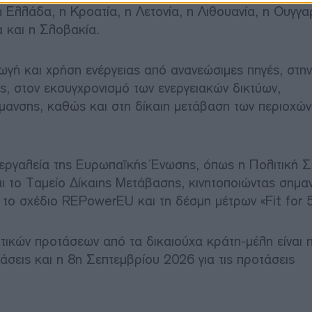
η Ελλάδα, η Κροατία, η Λετονία, η Λιθουανία, η Ουγγα
α και η Σλοβακία.
ωγή και χρήση ενέργειας από ανανεώσιμες πηγές, στην
ς, στον εκσυγχρονισμό των ενεργειακών δικτύων,
ανσης, καθώς και στη δίκαιη μετάβαση των περιοχών
ργαλεία της Ευρωπαϊκής Ένωσης, όπως η Πολιτική Σ
ι το Ταμείο Δίκαιης Μετάβασης, κινητοποιώντας σημα
 το σχέδιο REPowerEU και τη δέσμη μέτρων «Fit for 5
τικών προτάσεων από τα δικαιούχα κράτη-μέλη είναι 
άσεις και η 8η Σεπτεμβρίου 2026 για τις προτάσεις