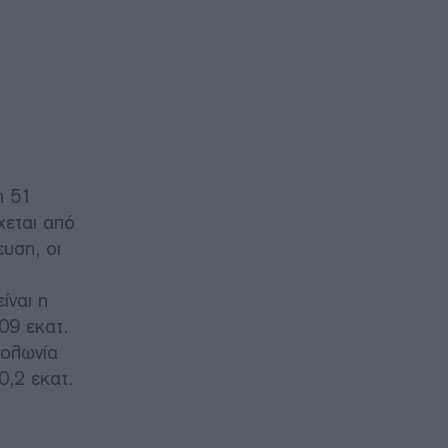
η 51
χεται από
υση, οι
ίναι η
09 εκατ.
Πολωνία
0,2 εκατ.