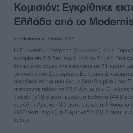
Κομισιόν: Εγκρίθηκε εκτ
Ελλάδα από το Modernis
Newsroom
Από
2 Ιουλίου 2026
Η Ευρωπαϊκή Επιτροπή (
Κομισιόν
) και η Ευρω
εκταμίευση 2,5 δισ. ευρώ από το Ταμείο Εκσυγ
έργων στον τομέα της ενέργειας σε 11 κράτη-
τα έσοδα του Συστήματος Εμπορίας Δικαιωμάτων
συνολικοί πόροι που έχουν διατεθεί μέσω του 
ανέρχονται πλέον σε 23,2 δισ. ευρώ. Οι χώρες 
Τσεχία (516,8 εκατ. ευρώ), η Εσθονία (44,8 εκ
ευρώ), η Λετονία (40 εκατ. ευρώ), η Λιθουανία
(180 εκατ. ευρώ), η Πορτογαλία (81,4 εκατ. ευρ
ευρώ).