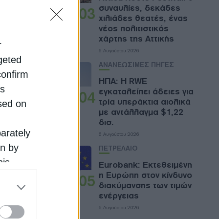
ης
συναυλίες, δεκάδες
03
χιλιάδες θεατές, ένας
νέος πολιτιστικός
χάρτης της Αττικής
r
6 Αυγούστου 2026
rgeted
ΑΝΑΝΕΩΣΙΜΕΣ ΠΗΓΕΣ
confirm
ΗΠΑ: Η RWE
is
εγκαταλείπει άδειες για
04
ες της
τρία υπεράκτια αιολικά
sed on
με αντάλλαγμα $1,22
δισ.
αστάσεων
parately
6 Αυγούστου 2026
on by
ΠΕΤΡΕΛΑΙΟ
his
Eurobank: Εκτεθειμένη
η Ευρώπη στον κίνδυνο
 the
05
διακύμανσης των τιμών
ose it to
ενέργειας
ισης στη
6 Αυγούστου 2026