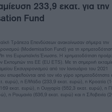
αμίευση 233,9 εκατ. για την
ation Fund
παϊκή Τράπεζα Επενδύσεων ανακοίνωσαν σήμερα την
χρονισμού (Modernisation Fund) για τη χρηματοδότησ
μέλη της Ευρωπαϊκής Ένωσης. Η χρηματοδότηση προέρ
 Εκπομπών της ΕΕ (EU ETS). Με τη σημερινή εκταμίε
Ταμείου Εκσυγχρονισμού από τον Ιανουάριο του 2021
που επωφελούνται από τον νέο γύρο χρηματοδότησης ε
ατ. ευρώ), η Ελλάδα (233,9 εκατ. ευρώ), η Κροατία (1
 (169 εκατ. ευρώ), η Ουγγαρία (552,3 εκατ. ευρώ), η 
ώ), η Ρουμανία (636,9 εκατ. ευρώ) και η Σλοβενία (2