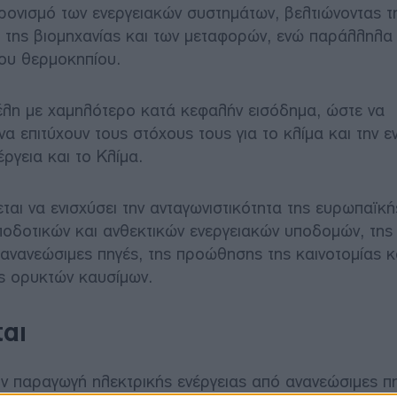
ρονισμό των ενεργειακών συστημάτων, βελτιώνοντας τ
, της βιομηχανίας και των μεταφορών, ενώ παράλληλα
ου θερμοκηπίου.
έλη με χαμηλότερο κατά κεφαλήν εισόδημα, ώστε να
α επιτύχουν τους στόχους τους για το κλίμα και την ε
ργεια και το Κλίμα.
αι να ενισχύσει την ανταγωνιστικότητα της ευρωπαϊκή
ποδοτικών και ανθεκτικών ενεργειακών υποδομών, της
ανανεώσιμες πηγές, της προώθησης της καινοτομίας κ
ές ορυκτών καυσίμων.
αι
ην παραγωγή ηλεκτρικής ενέργειας από ανανεώσιμες πη