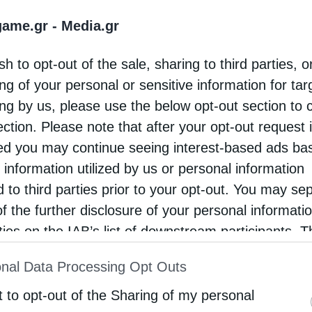
ρονισμό των ενεργειακών δικτύων και στη βελτίωση τ
game.gr -
Media.gr
sh to opt-out of the sale, sharing to third parties, o
ng of your personal or sensitive information for ta
συστήματα τηλεθέρμανσης της Τσεχίας,
ing by us, please use the below opt-out section to 
ection. Please note that after your opt-out request 
τρικά τρόλεϊ μηδενικών εκπομπών στις δημόσιες συγκοινωνί
d you may continue seeing interest-based ads ba
 information utilized by us or personal information
ραγωγικών διαδικασιών σε σειρά βιομηχανικών εγκατ
d to third parties prior to your opt-out. You may se
την Ελλάδα,
of the further disclosure of your personal informati
ενέργειας στην Ουγγαρία,
rties on the IAB’s list of downstream participants. T
ion may also be disclosed by us to third parties on
τηλεθέρμανσης στην Κροατία,
nal Data Processing Opt Outs
st of Downstream Participants
that may further discl
λεκτρικά και εγκατάσταση των απαραίτητων υποδομών φόρτ
rd parties.
t to opt-out of the Sharing of my personal