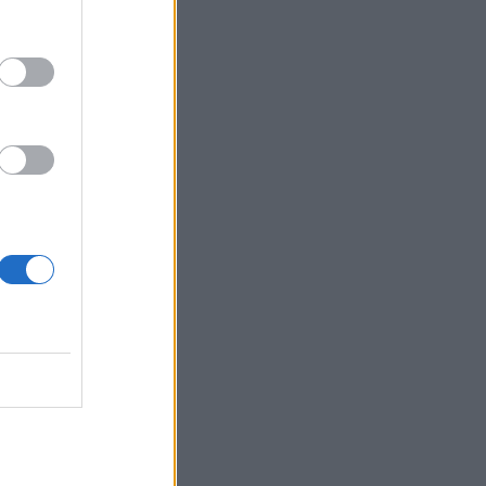
πογόνων
ατοικιών
αι
στο
ατά
καιούχες