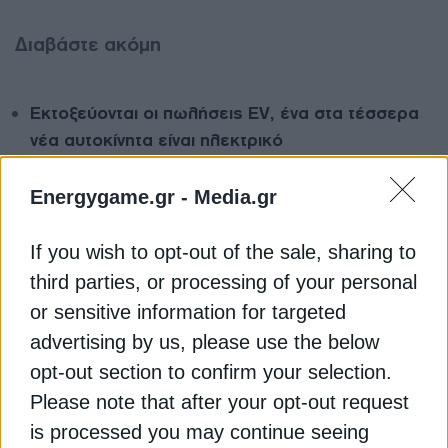
Διαβάστε ακόμη
Εκτοξεύονται οι πωλήσεις EV, ένα στα τέσσερα
νέα αυτοκίνητα είναι ηλεκτρικό
WEF: Υψηλή επίδοση της Ελλάδας στην
Energygame.gr -
Media.gr
ενεργειακή μετάβαση
Ρεύμα: Στις φθηνότερες χονδρικές αγορές της
If you wish to opt-out of the sale, sharing to
Ευρώπης η Ελλάδα την Παρασκευή
third parties, or processing of your personal
or sensitive information for targeted
advertising by us, please use the below
ΔΑΣΜΟΙ
ΕΕ (ΕΥΡΩΠΑΪΚΗ ΕΝΩΣΗ)
ΚΙΝΑ
opt-out section to confirm your selection.
ΥΒΡΙΔΙΚΑ ΑΥΤΟΚΙΝΗΤΑ
Please note that after your opt-out request
is processed you may continue seeing