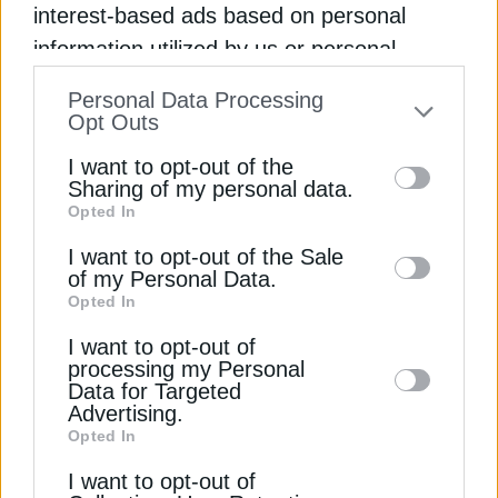
interest-based ads based on personal
information utilized by us or personal
ΔΕΊΤΕ ΕΠΊΣΗΣ
information disclosed to third parties prior
Personal Data Processing
to your opt-out. You may separately opt-out
Opt Outs
of the further disclosure of your personal
I want to opt-out of the
information by third parties on the IAB’s list
Sharing of my personal data.
Opted In
of downstream participants. This
information may also be disclosed by us to
I want to opt-out of the Sale
of my Personal Data.
third parties on the
IAB’s List of
Opted In
Downstream Participants
that may further
I want to opt-out of
disclose it to other third parties.
ΗΛΕΚΤΡΙΣΜΟΣ
processing my Personal
Γαλλία: Απότομη αύξηση στη ζήτηση για
Data for Targeted
Advertising.
ηλεκτρική ενέργεια λόγω κρύου
Opted In
29 Δεκεμβρίου 2025
I want to opt-out of