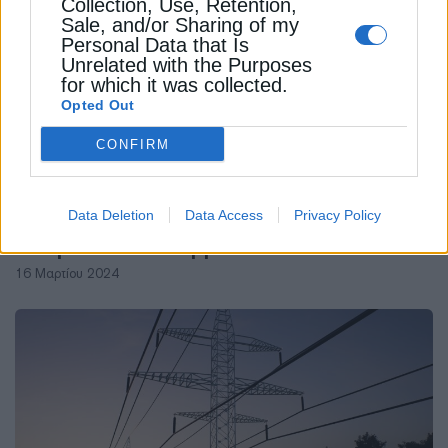
Collection, Use, Retention,
Sale, and/or Sharing of my
Personal Data that Is
Unrelated with the Purposes
for which it was collected.
Opted Out
CONFIRM
ΔΙΕΘΝΗ
Data Deletion
Data Access
Privacy Policy
Με δύο αστερίσκους η ιστορική μείωση
των ρύπων στη Γερμανία
16 Μαρτίου 2024