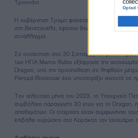
colle
Τρινιντάντ.
Opted 
Η κυβέρνηση Τραμπ φαίνεται διατεθειμένη να επ
στη Βενεζουέλα, εφόσον δεν καταβάλουν φόρου
συνάλλαγμα.
Σε συνάντηση στις 30 Σεπτεμβρίου με την πρω
των ΗΠΑ Marco Rubio εξέφρασε την ανανεωμένη
Dragon, υπό την προϋπόθεση ότι ληφθούν μέτρ
Persad-Bissessar έχει υποστηρίξει ανοιχτά τις 
Τον τελευταίο μήνα του 2023, το Υπουργείο Πε
συμβόλαιο παραγωγής 30 ετών για το Dragon, π
αποθεμάτων. Οι εταιρείες είχαν συμφωνήσει το
επιβάλει κυρώσεις στο Καράκας τον Ιανουάριο 
Διαβάστε ακόμη