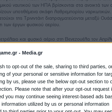
μικού ναυτικού των ΗΠΑ βρίσκονται στα ανοικτά των 
δίζουν υποτιθέμενα σκάφη λαθρεμπορίου ναρκωτικών.
τούχοι της Τρινιντάντ διαπραγματεύονται μεταξύ Ουάσ
ση των έργων φυσικού αερίου.
πετρέλαιο και φυσικό αέριο στη Βενεζουέλα τον Απρίλι
την οποία η κυβέρνηση Τραμπ θεωρεί καταφύγιο καρτ
τια έργα φυσικού αερίου που η Βενεζουέλα και η Τριν
game.gr -
Media.gr
Τραμπ αναστρέψει την πολιτική της.
sh to opt-out of the sale, sharing to third parties, o
άδεια στη Chevron Corp.
για την επανάληψη παραγωγή
ng of your personal or sensitive information for ta
 αναμένεται να ακολουθήσει παρόμοια διαδικασία για
ing by us, please use the below opt-out section to 
σικού αερίου που θα ωφελήσουν την Τρινιντάντ, σύμφων
ection. Please note that after your opt-out request 
d you may continue seeing interest-based ads ba
 information utilized by us or personal information
τις άδειες μέσω του Γραφείου Ελέγχου Ξένων Περιουσ
d to third parties prior to your opt-out. You may se