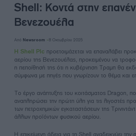
Shell: Κοντά στην επανέ
Βενεζουέλα
Newsroom
Από
8 Οκτωβρίου 2025
Η Shell Plc
προετοιμάζεται να επαναλάβει προκ
αερίου της Βενεζουέλας, προκειμένου να τροφοδ
η πεποίθησή της ότι η κυβέρνηση Τραμπ θα εκδώ
σύμφωνα με πηγές που γνωρίζουν το θέμα και επ
Το έργο ανάπτυξης του κοιτάσματος Dragon, πο
αναπληρώσει την πρώτη ύλη για τις λιγοστές πρ
των πετροχημικών εγκαταστάσεων της Τρινιντάντ
άλλων προϊόντων φυσικού αερίου.
Η επικείμενη άδεια για τη Shell αναδεικνύει τη