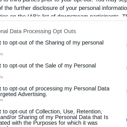
χολιασμού.
of the further disclosure of your personal informati
rties on the IAB’s list of downstream participants. T
οί όροι της άδειας της Shell
ion may also be disclosed by us to third parties on
nal Data Processing Opt Outs
st of Downstream Participants
that may further discl
 ακόμη υπό διαπραγμάτευση, με την εταιρεία να επιδιώκ
rd parties.
βραχυπρόθεσμη άδεια, ώστε να διευκολυνθεί η μακροπ
t to opt-out of the Sharing of my personal
κρατική εταιρεία της Τρινιντάντ, National Gas Co.
In
t to opt-out of the Sale of my Personal
η δική της άδεια για ανάπτυξη της βενεζουελάνικης π
ται στη θαλάσσια μεθόριο των δύο χωρών.
In
t to opt-out of processing my Personal Data
γκροτήματος υγροποίησης Atlantic στην Τρινιντάντ, όπο
argeted Advertising.
τερο από μία δεκαετία, επηρεάζοντας τις εξαγωγές LN
In
ρησιμοποιούν οι Αμερικανοί αγρότες.
t to opt-out of Collection, Use, Retention,
 and/or Sharing of my Personal Data that Is
από την πλατφόρμα Hibiscus της Shell, στα ανοικτά τη
ated with the Purposes for which it was