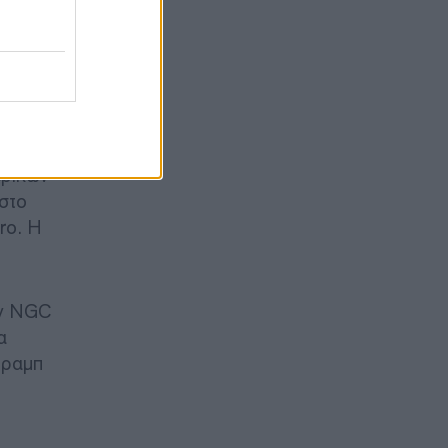
γασίες
ηρό
ερικών
στο
ro. Η
ην NGC
α
Τραμπ