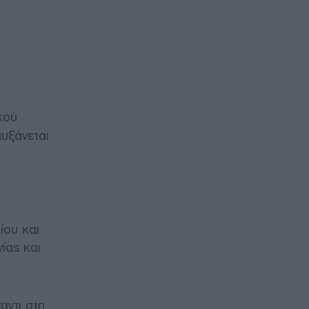
κού
αυξάνεται
ίου και
ίας και
αντι στη