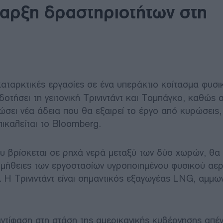
ναρξη δραστηριοτήτων στη
αταρκτικές εργασίες σε ένα υπεράκτιο κοίτασμα φυσι
οτήσει τη γειτονική Τρινιντάντ και Τομπάγκο, καθώς 
σει νέα άδεια που θα εξαιρεί το έργο από κυρώσεις,
ικαλείται το Bloomberg.
υ βρίσκεται σε ρηχά νερά μεταξύ των δύο χωρών, θα
ομήθειες των εργοστασίων υγροποιημένου φυσικού αερ
. Η Τρινιντάντ είναι σημαντικός εξαγωγέας LNG, αμμων
ν αντίφαση στη στάση της αμερικανικής κυβέρνησης απέν