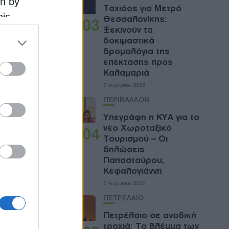
on by
Ταχιάος για Μετρό
his
Θεσσαλονίκης:
03
Ξεκινούν τα
 the
δοκιμαστικά
ose it to
δρομολόγια της
επέκτασης προς
Καλαμαριά
7 Αυγούστου 2026
ΠΕΡΙΒΑΛΛΟΝ
Υπεγράφη η ΚΥΑ για το
νέο Χωροταξικό
04
Τουρισμού – Οι
δηλώσεις
Παπασταύρου,
Κεφαλογιάννη
7 Αυγούστου 2026
πίνακες
ΠΕΤΡΕΛΑΙΟ
ηθούν να
Πετρέλαιο σε ανοδική
ς
τροχιά: Το βλέμμα των