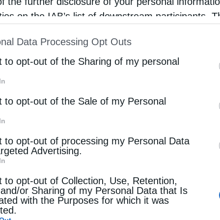
of the further disclosure of your personal informati
υνάμεις ή στην Προεδρική Φρουρά,
rties on the IAB’s list of downstream participants. T
ion may also be disclosed by us to third parties on
ωτιστών,
nal Data Processing Opt Outs
st of Downstream Participants
that may further discl
σης,
rd parties.
t to opt-out of the Sharing of my personal
In
t to opt-out of the Sale of my Personal
In
ς
t to opt-out of processing my Personal Data
argeted Advertising.
In
t to opt-out of Collection, Use, Retention,
γχο των δικαιολογητικών, θα αναρτηθούν προσωρινοί 
 and/or Sharing of my Personal Data that Is
ι υποψήφιοι που θα συνεχίσουν στη διαδικασία θα κλ
ated with the Purposes for which it was
cted.
ίες περιλαμβάνουν αθλητικές δοκιμασίες, υγειονομικέ