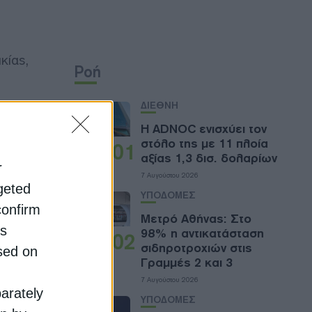
κίας,
Ροή
ΔΙΕΘΝΗ
ταση και
Η ADNOC ενισχύει τον
καίωμα
στόλο της με 11 πλοία
01
αξίας 1,3 δισ. δολαρίων
r
7 Αυγούστου 2026
rgeted
ΥΠΟΔΟΜΕΣ
confirm
ό τα
Μετρό Αθήνας: Στο
ο προσόν
is
98% η αντικατάσταση
02
σιδηροτροχιών στις
sed on
Γραμμές 2 και 3
7 Αυγούστου 2026
parately
ΥΠΟΔΟΜΕΣ