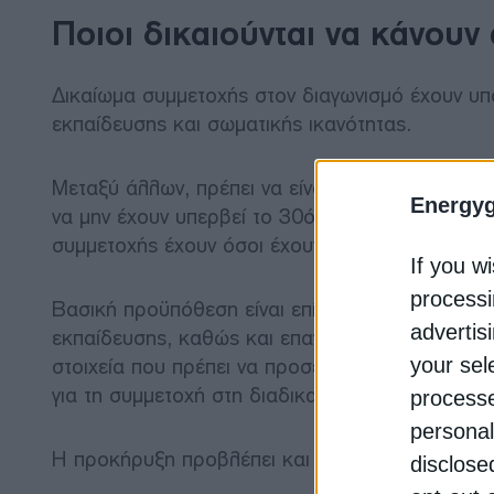
Ποιοι δικαιούνται να κάνουν
Δικαίωμα συμμετοχής στον διαγωνισμό έχουν υπ
εκπαίδευσης και σωματικής ικανότητας.
Μεταξύ άλλων, πρέπει να είναι Έλληνες πολίτες,
Energy
να μην έχουν υπερβεί το 30ό έτος της ηλικίας τ
συμμετοχής έχουν όσοι έχουν γεννηθεί από την 
If you wi
processi
Βασική προϋπόθεση είναι επίσης η κατοχή τουλ
advertis
εκπαίδευσης, καθώς και επαγγελματικής άδειας 
στοιχεία που πρέπει να προσέξουν ιδιαίτερα οι
your sel
για τη συμμετοχή στη διαδικασία.
processe
personal
Η προκήρυξη προβλέπει και μοριοδότηση για πρ
disclose