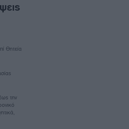
ψεις
πί Θητεία
ασίας
έως την
ρονικό
ητικά,