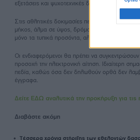
Opted 
εξετάσεις και ψυχοτεχνικές δοκιμασίες.
Στις αθλητικές δοκιμασίες περιλαμβάνονται, με
μήκος, άλμα σε ύψος, δρόμος 1.000 μέτρων κα
μόνο τα τυπικά προσόντα, αλλά και την επιχειρη
Οι ενδιαφερόμενοι θα πρέπει να συγκεντρώσουν
προσοχή την ηλεκτρονική αίτηση. Ιδιαίτερη σημ
πεδία, καθώς όσα δεν δηλωθούν ορθά δεν λαμβά
έγγραφα.
Δείτε ΕΔΩ αναλυτικά την προκήρυξη για τις
Διαβάστε ακόμη
Τέσσερα χρόνια στήριξης των εθελοντών δασ