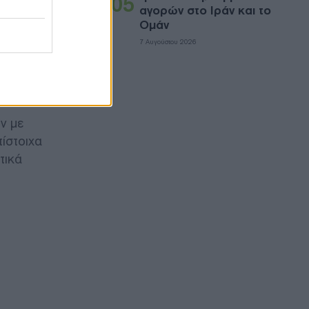
05
αγορών στο Ιράν και το
Ομάν
7 Αυγούστου 2026
 άλμα σε
φορά
ν με
ίστοιχα
τικά