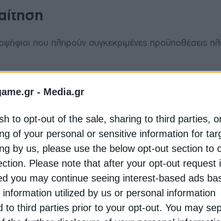
 αίτηση
οψήφιοι που πληρούν συγκεκριμένες προϋποθέσεις ηλι
 να διαθέτουν την απαιτούμενη υγεία και φυσική κατάσ
game.gr -
Media.gr
ους έως τις 31 Δεκεμβρίου 2026. Αυτό σημαίνει ότι δι
1η Ιανουαρίου 1996 και μετά.
sh to opt-out of the sale, sharing to third parties, o
ng of your personal or sensitive information for ta
άχιστον τίτλου δευτεροβάθμιας ή μεταδευτεροβάθμιας
ing by us, please use the below opt-out section to 
οδήγησης κατηγορίας Γ’ σε ισχύ. Πρόκειται για ένα απ
 υποψήφιοι, καθώς η άδεια οδήγησης αποτελεί αναγκαί
ection. Please note that after your opt-out request 
d you may continue seeing interest-based ads ba
 information utilized by us or personal information
όσθετα προσόντα ή ιδιότητες όπως:
d to third parties prior to your opt-out. You may se