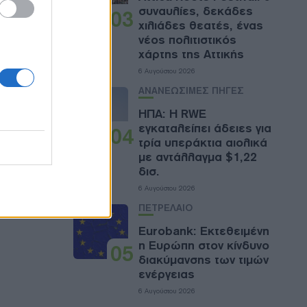
συναυλίες, δεκάδες
03
ό
χιλιάδες θεατές, ένας
νέος πολιτιστικός
των
χάρτης της Αττικής
κτική
6 Αυγούστου 2026
ΑΝΑΝΕΩΣΙΜΕΣ ΠΗΓΕΣ
ΗΠΑ: Η RWE
 μικρών
εγκαταλείπει άδειες για
04
,
τρία υπεράκτια αιολικά
με αντάλλαγμα $1,22
δισ.
6 Αυγούστου 2026
ΠΕΤΡΕΛΑΙΟ
Eurobank: Εκτεθειμένη
η Ευρώπη στον κίνδυνο
05
διακύμανσης των τιμών
ενέργειας
6 Αυγούστου 2026