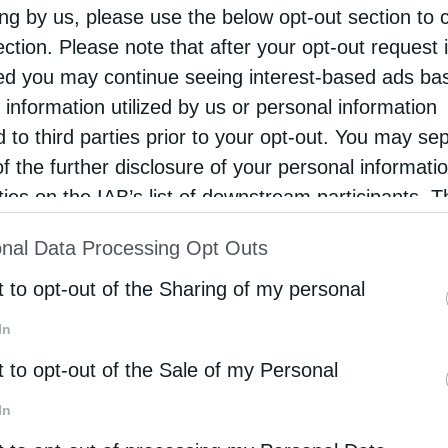
ing by us, please use the below opt-out section to 
 ανά kWh, θα κοστίζει 1,9 λεπτά ανά ώρα λειτουργίας.
ιας όταν η τηλεόραση βρίσκεται σε κατάσταση αναμονή
ection. Please note that after your opt-out request 
κατάσταση αναμονής (μεταξύ 0,5 και 3 watt), αυτό
d you may continue seeing interest-based ads ba
ρόνου. Μελέτες δείχνουν ότι το να αφήνετε την τηλεό
 information utilized by us or personal information
 περίπου 11 ευρώ ετησίως, σύμφωνα με την επίσημη ι
d to third parties prior to your opt-out. You may se
of the further disclosure of your personal informati
rties on the IAB’s list of downstream participants. T
ατανάλωση ενέργειας στη τηλεόρ
ion may also be disclosed by us to third parties on
nal Data Processing Opt Outs
st of Downstream Participants
that may further discl
 από τα πιο απλά βήματα είναι να
απενεργοποιείτε τη
rd parties.
t to opt-out of the Sharing of my personal
 άνθρωποι αφήνουν την τηλεόραση ανοιχτή χωρίς λόγο
ατος. Επιπλέον, η
ρύθμιση της φωτεινότητας
μπορε
In
τα μάτια σας. Πολλές σύγχρονες τηλεοράσεις διαθέτου
t to opt-out of the Sale of my Personal
λειτουργίες αναστολής λειτουργίας, αυτόματη προσαρ
γειας, τα οποία μπορούν να μειώσουν περαιτέρω την
In