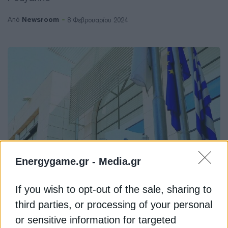
Newsroom
Από
8 Φεβρουαρίου 2024
Energygame.gr -
Media.gr
ΦΥΣΙΚΟ ΑΕΡΙΟ
If you wish to opt-out of the sale, sharing to
Ναι, κάτι πρέπει να γίνει με το
third parties, or processing of your personal
ορφανό που λέγεται ΔΕΠΑ
or sensitive information for targeted