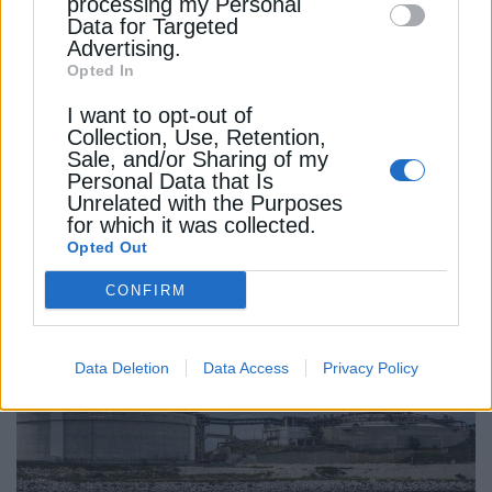
processing my Personal
ΔΙΕΘΝΗ
Data for Targeted
Advertising.
Nord Stream: Η Σουηδία σταματά
Opted In
τις έρευνες για τη δολιοφθορά
I want to opt-out of
Collection, Use, Retention,
Γιατί η Σουηδία τερματίζει την έρευνα για το
Sale, and/or Sharing of my
σαμποτάζ του Nord Stream και παραδίδει τα
Personal Data that Is
στοιχεία στη Γερμανία
Unrelated with the Purposes
for which it was collected.
Newsroom
Από
Opted Out
7 Φεβρουαρίου 2024
CONFIRM
Data Deletion
Data Access
Privacy Policy