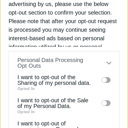
Εμπορίας!
advertising by us, please use the below
opt-out section to confirm your selection.
Οι πιέσεις της Helleniq Energy για ξεκαθάρισμα
Please note that after your opt-out request
της σχέσης με τη ΔΕΠΑ, το ΤΑΙΠΕΔ και η ΔΕΗ.
Πότε θα κλείσουν οι εκκρεμότητες
is processed you may continue seeing
interest-based ads based on personal
Newsroom
Από
8 Φεβρουαρίου 2024
information utilized by us or personal
Εγγραφή στο Newsletter
information disclosed to third parties prior
Personal Data Processing
to your opt-out. You may separately opt-out
Opt Outs
of the further disclosure of your personal
I want to opt-out of the
information by third parties on the IAB’s list
Sharing of my personal data.
Opted In
of downstream participants. This
Αποδέσχομαι τους
Όρους χρήσης και
*
information may also be disclosed by us to
I want to opt-out of the Sale
την Πολιτική Απορρήτου
of my Personal Data.
third parties on the
IAB’s List of
Opted In
Downstream Participants
that may further
Εγγραφή
I want to opt-out of
disclose it to other third parties.