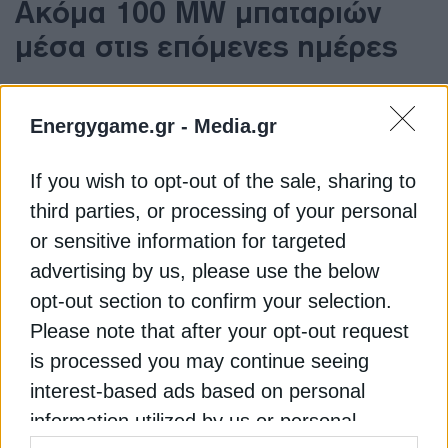
Ακόμα 100 MW μπαταριών
μέσα στις επόμενες ημέρες
Στο πλαίσιο αυτό, εκτιμάται πως μέσα στις
Energygame.gr -
Media.gr
επόμενες ημέρες αναμένεται να προστεθούν
ακόμη 100 MW μπαταριών στο σύστημα,
ενισχύοντας περαιτέρω τη συνολική εγκατεστημένη
If you wish to opt-out of the sale, sharing to
ισχύ αποθήκευσης. Σύμφωνα με εκτιμήσεις της
third parties, or processing of your personal
αγοράς, μέχρι το τέλος του έτους, εφόσον όλα
or sensitive information for targeted
εξελιχθούν βάσει σχεδιασμού, η συνολική ισχύς
advertising by us, please use the below
των έργων αποθήκευσης που θα βρίσκονται σε
opt-out section to confirm your selection.
λειτουργία θα προσεγγίσει το 1 GW. Στο
Please note that after your opt-out request
χαρτοφυλάκιο αυτό περιλαμβάνονται και τα έργα
is processed you may continue seeing
που προέκυψαν από τους τρεις διαγωνισμούς
αποθήκευσης συνολικής ισχύος 900 MW.
interest-based ads based on personal
Αναλυτές της αγοράς εκτιμούν ότι διαμορφώνεται
information utilized by us or personal
πλέον μια σαφέστερη εικόνα για τον ρόλο που θα