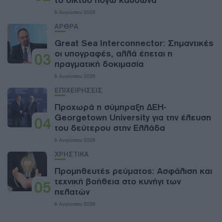
το δίκτυο λόγω καύσωνα
8 Αυγούστου 2026
ΑΡΘΡΑ
Great Sea Interconnector: Σημαντικές
οι υπογραφές, αλλά έπεται η
03
πραγματική δοκιμασία
8 Αυγούστου 2026
ΕΠΙΧΕΙΡΗΣΕΙΣ
Προχωρά η σύμπραξη ΔΕΗ-
Georgetown University για την έλευση
04
του δεύτερου στην Ελλάδα
8 Αυγούστου 2026
ΧΡΗΣΤΙΚΑ
Προμηθευτές ρεύματος: Ασφάλιση και
τεχνική βοήθεια στο κυνήγι των
05
πελατών
8 Αυγούστου 2026