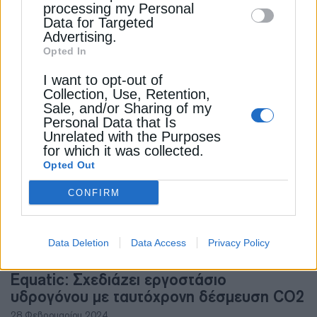
processing my Personal
ΑΝΑΝΕΩΣΙΜΕΣ ΠΗΓΕΣ
Data for Targeted
Amazon και Lidl ποντάρουν στα plug-in
Advertising.
φωτοβολταϊκά – Έρχονται αλλαγές στη
Opted In
Βρετανία
I want to opt-out of
18 Ιουνίου 2026
Collection, Use, Retention,
Sale, and/or Sharing of my
Personal Data that Is
Unrelated with the Purposes
for which it was collected.
Opted Out
CONFIRM
Data Deletion
Data Access
Privacy Policy
ΑΝΑΝΕΩΣΙΜΕΣ ΠΗΓΕΣ
Equatic: Σχεδιάζει εργοστάσιο
υδρογόνου με ταυτόχρονη δέσμευση CO2
28 Φεβρουαρίου 2024