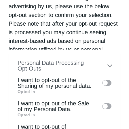
advertising by us, please use the below
ΑΕΡΟΠΛΑΝΑ
ΕΕ (ΕΥΡΩΠΑΪΚΗ ΕΝΩΣΗ)
ΠΛΟΙΑ
opt-out section to confirm your selection.
Please note that after your opt-out request
ΠΡΑΣΙΝΗ ΜΕΤΑΒΑΣΗ
ΥΔΡΟΓΟΝΟ
is processed you may continue seeing
interest-based ads based on personal
information utilized by us or personal
information disclosed to third parties prior
Personal Data Processing
ΔΕΊΤΕ ΕΠΊΣΗΣ
to your opt-out. You may separately opt-out
Opt Outs
of the further disclosure of your personal
I want to opt-out of the
information by third parties on the IAB’s list
Sharing of my personal data.
Opted In
of downstream participants. This
information may also be disclosed by us to
I want to opt-out of the Sale
of my Personal Data.
third parties on the
IAB’s List of
Opted In
Downstream Participants
that may further
I want to opt-out of
disclose it to other third parties.