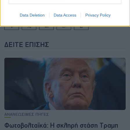
ΑΔΕΙΟΔΟΤΗΣΗ
ΑΙΟΛΙΚΗ ΕΝΕΡΓΕΙΑ
ΕΥΡΩΠΗ
Data Deletion
Data Access
Privacy Policy
ΔΕΊΤΕ ΕΠΊΣΗΣ
ΑΝΑΝΕΩΣΙΜΕΣ ΠΗΓΕΣ
Φωτοβολταϊκά: Η σκληρή στάση Τραμπ