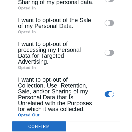
information by third parties on the IAB’s list
Sharing of my personal data.
Opted In
of downstream participants. This
Η WindEurope, η AWS και η Accenture
information may also be disclosed by us to
εργάζονται πάνω σε ένα λογισμικό που μπορεί να
I want to opt-out of the Sale
of my Personal Data.
συμβάλει στη λύση: Το EasyPermits μπορεί να
third parties on the
IAB’s List of
Opted In
βοηθήσει τη δημόσια διοίκηση και τις τοπικές
Downstream Participants
that may further
κοινότητες να αγκαλιάσουν και να επιταχύνουν
I want to opt-out of
disclose it to other third parties.
ολόκληρη τη διαδικασία αδειοδότησης. Έχει ήδη
processing my Personal
Data for Targeted
δοκιμαστεί με επιτυχία στη Δανία και την Πολωνία.
Advertising.
Τα πρώτα αποτελέσματα δείχνουν: το εργαλείο
Opted In
βοηθά τους υπαλλήλους αδειοδότησης να
I want to opt-out of
εργάζονται σε τρεις φορές περισσότερα αρχεία
Collection, Use, Retention,
ταυτόχρονα. Μετά τη δοκιμαστική περίοδο το
Sale, and/or Sharing of my
EasyPermits θα μπορούσε να είναι μία από τις
Personal Data that Is
ψηφιακές λύσεις που εφαρμόζονται για τον
Unrelated with the Purposes
for which it was collected.
εξορθολογισμό της αδειοδότησης στην Ευρώπη
Opted Out
και αλλού.
CONFIRM