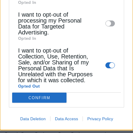
Opted In
διαφορετικά μέσα μεταφοράς και ενισχύουν τη
Downstream Participants
that may further
λειτουργία του λιμένα. Η αξιοποίηση των
I want to opt-out of
disclose it to other third parties.
ευρωπαϊκών πόρων δεν αποτυπώνεται στα ποσά,
processing my Personal
Data for Targeted
αλλά στα έργα που φτάνουν στους πολίτες. Με τη
Advertising.
μετάβαση στο επόμενο στάδιο του διαγωνισμού,
Opted In
δείχνουμε πως ο σχεδιασμός μετατρέπεται σε
I want to opt-out of
υλοποίηση, με απτό όφελος για τη Θεσσαλονίκη
Collection, Use, Retention,
και την οικονομία της ευρύτερης περιοχής».
Sale, and/or Sharing of my
Personal Data that Is
Unrelated with the Purposes
Ο Γενικός Γραμματέας Μεταφορών,
Στέλιος
for which it was collected.
Σακαρέτσιος
, σημείωσε: «Ο Δυτικός
Opted Out
Προαστιακός και η σιδηροδρομική σύνδεση του
CONFIRM
6ου Προβλήτα αποτελούν κρίσιμες παρεμβάσεις
για τη μετάβαση της Θεσσαλονίκης σε ένα πιο
σύγχρονο και ολοκληρωμένο μοντέλο μεταφορών.
Data Deletion
Data Access
Privacy Policy
Δημιουργούν τις προϋποθέσεις για καλύτερη