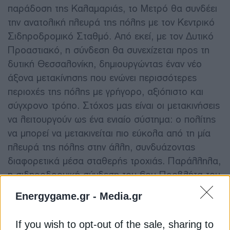
παράδοση της Καλαμαριάς, το Μετρό θα συνδέει
την ανατολική πλευρά της πόλης με τον Κεντρικό
Σιδηροδρομικό Σταθμό. Από εκεί, με τον Δυτικό
Προαστιακό, η σύνδεση θα συνεχίζεται προς τη
δυτική Θεσσαλονίκη, δημιουργώντας έναν νέο
άξονα μετακίνησης που ενώνει περισσότερες
περιοχές της πόλης με γρήγορο, αξιόπιστο και
σύγχρονο τρόπο. Στόχος μας είναι οι μετακινήσεις
να λειτουργούν ως ένα ενιαίο σύστημα: ο πολίτης
να μπορεί να μετακινείται πιο εύκολα από τη μία
πλευρά της πόλης στην άλλη, συνδυάζοντας
διαφορετικά μέσα σταθερής τροχιάς. Παράλληλα,
η σιδηροδρομική σύνδεση του 6ου Προβλήτα του
ΟΛΘ ενισχύει τον στρατηγικό ρόλο της
Energygame.gr -
Media.gr
Θεσσαλονίκης ως πύλης προς τη Νοτιοανατολική
Ευρώπη και συνδέεται με τον ευρύτερο διάδρομο
If you wish to opt-out of the sale, sharing to