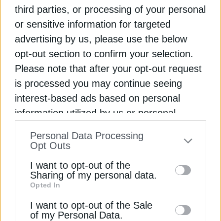
Ελλάδας – Βουλγαρίας – Ρουμανίας. Είναι ένα
third parties, or processing of your personal
έργο για την καθημερινότητα της πόλης, αλλά και
or sensitive information for targeted
για τη θέση της Θεσσαλονίκης στον νέο
advertising by us, please use the below
μεταφορικό χάρτη της περιοχής».
opt-out section to confirm your selection.
Ο Γενικός Γραμματέας Διαχείρισης Τομεακών
Please note that after your opt-out request
Προγραμμάτων ΕΤΠΑ, Ταμείου Συνοχής και ΕΚΤ,
is processed you may continue seeing
Βασίλειος Σιαδήμας,
δήλωσε: «Μέσα από το
interest-based ads based on personal
Πρόγραμμα “Μεταφορές 2021-2027” του ΕΣΠΑ
information utilized by us or personal
πρόκειται να χρηματοδοτηθούν παρεμβάσεις όπως
information disclosed to third parties prior
αυτή, που βελτιώνουν τη συνδεσιμότητα και
Personal Data Processing
to your opt-out. You may separately opt-out
Opt Outs
αναβαθμίζουν τις σιδηροδρομικές υποδομές της
of the further disclosure of your personal
χώρας. Ο Δυτικός Προαστιακός Θεσσαλονίκης
I want to opt-out of the
information by third parties on the IAB’s list
και η σιδηροδρομική σύνδεση του 6
Sharing of my personal data.
ου
Προβλήτα
Opted In
of downstream participants. This
του ΟΛΘ είναι έργα που στηρίζει το Πρόγραμμα:
παρεμβάσεις που βελτιώνουν την καθημερινή
information may also be disclosed by us to
I want to opt-out of the Sale
μετακίνηση χιλιάδων πολιτών, ενώνουν
of my Personal Data.
third parties on the
IAB’s List of