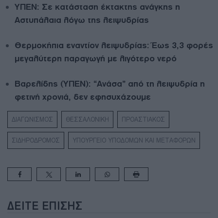
ΥΠΕΝ: Σε κατάσταση έκτακτης ανάγκης η
Αστυπάλαια λόγω της λειψυδρίας
Θερμοκήπια εναντίον λειψυδρίας: Έως 3,3 φορές
μεγαλύτερη παραγωγή με λιγότερο νερό
Βαρελίδης (ΥΠΕΝ): “Ανάσα” από τη λειψυδρία η
φετινή χρονιά, δεν εφησυχάζουμε
ΔΙΑΓΩΝΙΣΜΟΣ
ΘΕΣΣΑΛΟΝΙΚΗ
ΠΡΟΑΣΤΙΑΚΟΣ
ΣΙΔΗΡΟΔΡΟΜΟΣ
ΥΠΟΥΡΓΕΙΟ ΥΠΟΔΟΜΩΝ ΚΑΙ ΜΕΤΑΦΟΡΩΝ
ΔΕΊΤΕ ΕΠΊΣΗΣ