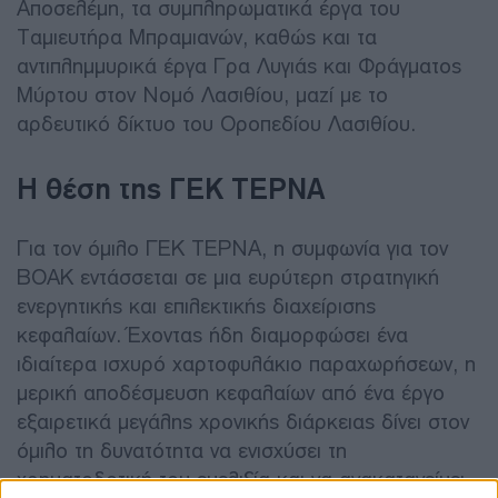
Αποσελέμη, τα συμπληρωματικά έργα του
Ταμιευτήρα Μπραμιανών, καθώς και τα
αντιπλημμυρικά έργα Γρα Λυγιάς και Φράγματος
Μύρτου στον Νομό Λασιθίου, μαζί με το
αρδευτικό δίκτυο του Οροπεδίου Λασιθίου.
Η θέση της ΓΕΚ ΤΕΡΝΑ
Για τον όμιλο ΓΕΚ ΤΕΡΝΑ, η συμφωνία για τον
ΒΟΑΚ εντάσσεται σε μια ευρύτερη στρατηγική
ενεργητικής και επιλεκτικής διαχείρισης
κεφαλαίων. Έχοντας ήδη διαμορφώσει ένα
ιδιαίτερα ισχυρό χαρτοφυλάκιο παραχωρήσεων, η
μερική αποδέσμευση κεφαλαίων από ένα έργο
εξαιρετικά μεγάλης χρονικής διάρκειας δίνει στον
όμιλο τη δυνατότητα να ενισχύσει τη
χρηματοδοτική του ευελιξία και να ανακατανείμει