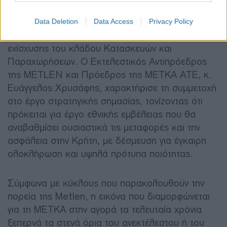
Από την πλευρά της METLEN, η είσοδος στο
Data Deletion
Data Access
Privacy Policy
έργο του ΒΟΑΚ εντάσσεται στη στρατηγική
ενίσχυσης του κλάδου Κατασκευών και
Παραχωρήσεων. Ο Εκτελεστικός Αντιπρόεδρος
της METLEN και Πρόεδρος της ΜΕΤΚΑ ΑΤΕ, κ.
Ευάγγελος Χρυσάφης, χαρακτήρισε τη συμμετοχή
στο έργο στρατηγικής σημασίας, τονίζοντας ότι
πρόκειται για έργο εθνικής εμβέλειας που θα
αναβαθμίσει ουσιαστικά τις μεταφορές και την
ασφάλεια στην Κρήτη, με δέσμευση για έγκαιρη
ολοκλήρωση και υψηλά πρότυπα ποιότητας.
Σύμφωνα με κύκλους που παρακολουθούν την
πορεία της Metlen, η εικόνα που διαμορφώνεται
για τη ΜΕΤΚΑ στην αγορά τα τελευταία χρόνια
ξεπερνά τα στενά όρια του ανεκτέλεστου ή του