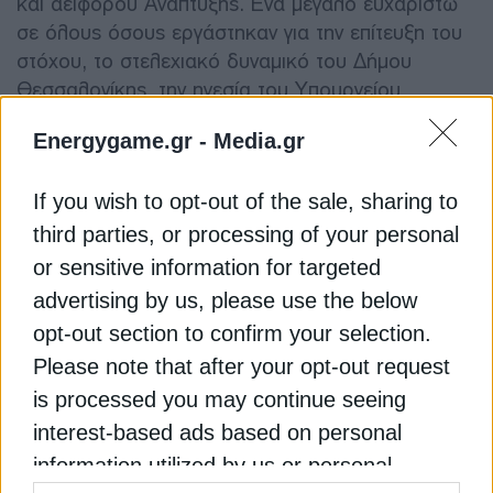
και αειφόρου Ανάπτυξης. Ένα μεγάλο ευχαριστώ
σε όλους όσους εργάστηκαν για την επίτευξη του
στόχου, το στελεχιακό δυναμικό του Δήμου
Θεσσαλονίκης, την ηγεσία του Υπουργείου
Περιβάλλοντος και Ενέργειας, όλους όσους
Energygame.gr -
Media.gr
συνέβαλαν ώστε να γίνει πράξη το κορυφαίο αυτό
εγχείρημα που “ξεκλειδώνει” την πόρτα του
If you wish to opt-out of the sale, sharing to
αύριο!».
third parties, or processing of your personal
Ο Δήμαρχος Ωραιοκάστρου, κ. Παντελής
or sensitive information for targeted
Τσακίρης, επισήμανε:
«Με την έγκριση του
advertising by us, please use the below
Γενικού Πολεοδομικού Σχεδίου του
opt-out section to confirm your selection.
Ωραιοκάστρου ο Δήμος Ωραιοκάστρου εισέρχεται
Please note that after your opt-out request
σε μια νέα εποχή ανάπτυξης και εξωστρέφειας. Η
is processed you may continue seeing
γη αποκτά πρόσθετη αξία και αξιοποιείται με τον
interest-based ads based on personal
καλύτερο δυνατό τρόπο. Πλέον, πολίτες,
information utilized by us or personal
μηχανικοί, δικηγόροι, επενδυτές και κάθε