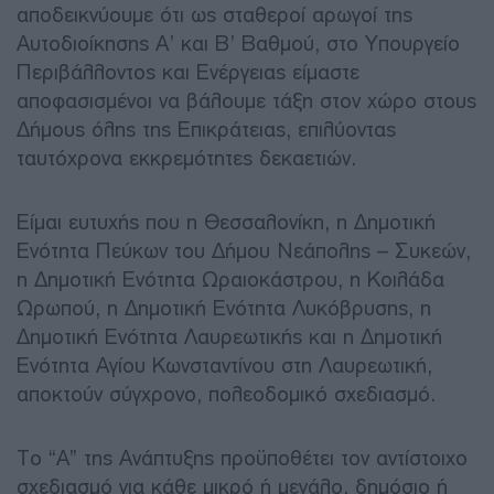
αποδεικνύουμε ότι ως σταθεροί αρωγοί της
Αυτοδιοίκησης Α’ και Β’ Βαθμού, στο Υπουργείο
Περιβάλλοντος και Ενέργειας είμαστε
αποφασισμένοι να βάλουμε τάξη στον χώρο στους
Δήμους όλης της Επικράτειας, επιλύοντας
ταυτόχρονα εκκρεμότητες δεκαετιών.
Είμαι ευτυχής που η Θεσσαλονίκη, η Δημοτική
Ενότητα Πεύκων του Δήμου Νεάπολης – Συκεών,
η Δημοτική Ενότητα Ωραιοκάστρου, η Κοιλάδα
Ωρωπού, η Δημοτική Ενότητα Λυκόβρυσης, η
Δημοτική Ενότητα Λαυρεωτικής και η Δημοτική
Ενότητα Αγίου Κωνσταντίνου στη Λαυρεωτική,
αποκτούν σύγχρονο, πολεοδομικό σχεδιασμό.
Το “Α” της Ανάπτυξης προϋποθέτει τον αντίστοιχο
σχεδιασμό για κάθε μικρό ή μεγάλο, δημόσιο ή