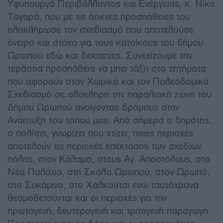
Υφυπουργό Περιβάλλοντος και Ενέργειας, κ. Νίκο
Ταγαρά, που με τις άοκνες προσπάθειες του
ολοκλήρωσε τον σχεδιασμό που αποτελούσε
όνειρο και στόχο για τους κατοίκους του δήμου
Ωρωπού εδώ και δεκαετίες. Συνεχίζουμε την
τεράστια προσπάθεια να μπει τάξη στα ζητήματα
που αφορούν στον Χωρικό και τον Πολεοδομικό
Σχεδιασμό σε ολόκληρη την παραλιακή ζώνη του
Δήμου Ωρωπού ανοίγοντας δρόμους στην
Ανάπτυξη του τόπου μας. Από σήμερα ο δημότης,
ο πολίτης, γνωρίζει που χτίζει, ποιες περιοχές
αποτελούν τις περιοχές επέκτασης των σχεδίων
πόλης, στον Κάλαμο, στους Αγ. Αποστόλους, στα
Νέα Παλάτια, στη Σκάλα Ωρωπού, στον Ωρωπό,
στο Συκάμινο, στο Χαλκούτσι ενώ ταυτόχρονα
θεσμοθετούνται και οι περιοχές για την
πρωτογενή, δευτερογενή και τριτογενή παραγωγή.