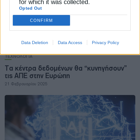
for which it was collected.
Opted Out
CONFIRM
Data Deletion
Data Access
Privacy Policy
ΤΕΧΝΟΛΟΓΙΑ
Τα κέντρα δεδομένων θα “κυνηγήσουν”
τις ΑΠΕ στην Ευρώπη
21 Φεβρουαρίου 2025