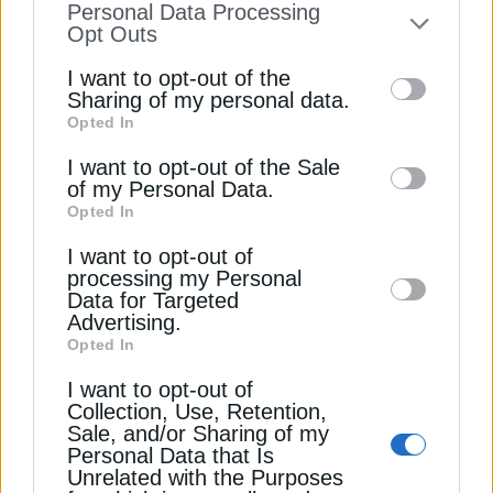
Personal Data Processing
Η Orlen περνά στην εποχή της AI μέσω
to your opt-out. You may separately opt-out
Opt Outs
συνεργασίας με την Amazon
of the further disclosure of your personal
I want to opt-out of the
information by third parties on the IAB’s list
Sharing of my personal data.
Ρεκόρ πωλήσεων για τις αντλίες θερμότητας στην
Opted In
of downstream participants. This
Ευρώπη – Ποια χώρα βρίσκεται στην κορυφή
information may also be disclosed by us to
I want to opt-out of the Sale
ΕΛΟΝ ΜΑΣΚ
ΕΠΕΝΔΥΣΕΙΣ
of my Personal Data.
third parties on the
IAB’s List of
Opted In
Downstream Participants
that may further
ΚΕΝΤΡΑ ΔΕΔΟΜΕΝΩΝ (DATA CENTERS)
I want to opt-out of
disclose it to other third parties.
processing my Personal
ΤΕΧΝΗΤΗ ΝΟΗΜΟΣΥΝΗ (AI)
Data for Targeted
Advertising.
Opted In
I want to opt-out of
Collection, Use, Retention,
ΔΕΊΤΕ ΕΠΊΣΗΣ
Sale, and/or Sharing of my
Personal Data that Is
Unrelated with the Purposes