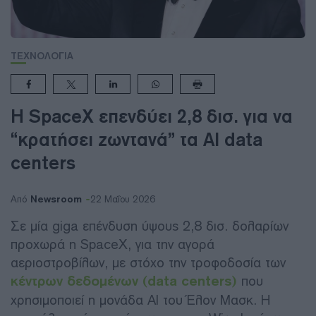
ΤΕΧΝΟΛΟΓΙΑ
Η SpaceX επενδύει 2,8 δισ. για να
“κρατήσει ζωντανά” τα AI data
centers
Newsroom
Από
22 Μαΐου 2026
Σε μία giga επένδυση ύψους 2,8 δισ. δολαρίων
προχωρά η SpaceX, για την αγορά
αεριοστροβίλων, με στόχο την τροφοδοσία των
κέντρων δεδομένων (data centers)
που
χρησιμοποιεί η μονάδα AI του Έλον Μασκ. Η