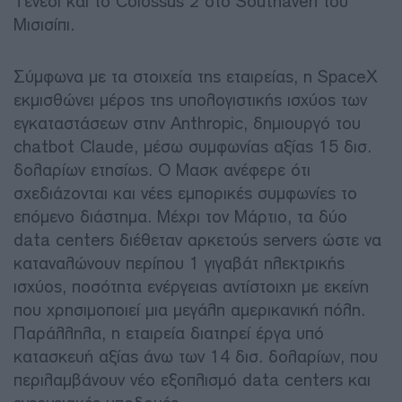
Τενεσί και το Colossus 2 στο Southaven του
Μισισίπι.
Σύμφωνα με τα στοιχεία της εταιρείας, η SpaceX
εκμισθώνει μέρος της υπολογιστικής ισχύος των
εγκαταστάσεων στην Anthropic, δημιουργό του
chatbot Claude, μέσω συμφωνίας αξίας 15 δισ.
δολαρίων ετησίως. Ο Μασκ ανέφερε ότι
σχεδιάζονται και νέες εμπορικές συμφωνίες το
επόμενο διάστημα. Μέχρι τον Μάρτιο, τα δύο
data centers διέθεταν αρκετούς servers ώστε να
καταναλώνουν περίπου 1 γιγαβάτ ηλεκτρικής
ισχύος, ποσότητα ενέργειας αντίστοιχη με εκείνη
που χρησιμοποιεί μια μεγάλη αμερικανική πόλη.
Παράλληλα, η εταιρεία διατηρεί έργα υπό
κατασκευή αξίας άνω των 14 δισ. δολαρίων, που
περιλαμβάνουν νέο εξοπλισμό data centers και