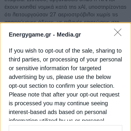
έχουν κινηθεί νομικά κατά της xAI, υποστηρίζοντας
ότι λειτουργούσαν 27 αεριοστρόβιλοι χωρίς τις
απαιτούμενες άδειες, με πιθανές επιπτώσεις στη
δημόσια υγεία και το περιβάλλον. Παρά τις
Energygame.gr -
Media.gr
αντιδράσεις, η SpaceX φαίνεται αποφασισμένη να
ενισχύσει περαιτέρω την παρουσία της στον τομέα
If you wish to opt-out of the sale, sharing to
της τεχνητής νοημοσύνης και του cloud
third parties, or processing of your personal
computing, σε μια περίοδο όπου ο ανταγωνισμός
για υπολογιστική ισχύ και ενεργειακούς πόρους
or sensitive information for targeted
εντείνεται παγκοσμίως.
advertising by us, please use the below
opt-out section to confirm your selection.
Διαβάστε ακόμη
Please note that after your opt-out request
is processed you may continue seeing
interest-based ads based on personal
Φον ντερ Λάιεν: Καθαρές τεχνολογίες “Made in
Europe” για ισχυρότερη ευρωπαϊκή βιομηχανία
information utilized by us or personal
information disclosed to third parties prior