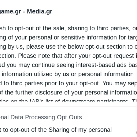
ιαθέτει εκτενή εμπειρία στην υλοποίηση μεγάλων έργ
game.gr -
Media.gr
η στους τομείς των Χρηματοοικονομικών Υπηρεσιών κα
sh to opt-out of the sale, sharing to third parties, o
ng of your personal or sensitive information for ta
και σωτήρας
ing by us, please use the below opt-out section to 
ection. Please note that after your opt-out request 
d you may continue seeing interest-based ads ba
ς ξεκαθάρισε ότι ο ρόλος του τεχνολογικού τομέα στο
 information utilized by us or personal information
σημείωσε, αφενός η ανάπτυξη της Τεχνητής Νοημοσύνη
d to third parties prior to your opt-out. You may se
λεκτρική ενέργεια. Αφετέρου ωστόσο, η ψηφιοποίηση κ
of the further disclosure of your personal informati
σης, βοηθώντας τους Διαχειριστές (TSOs, DSOs) και 
rties on the IAB’s list of downstream participants. T
 υποστηρίξουν αυτή την αυξημένη ζήτηση.
ion may also be disclosed by us to third parties on
nal Data Processing Opt Outs
st of Downstream Participants
that may further discl
ρίοδο έντονης ψηφιοποίησης στον τομέα της μεταφορά
υναρπαστικό περιβάλλον για την υλοποίηση μεγάλων
rd parties.
t to opt-out of the Sharing of my personal