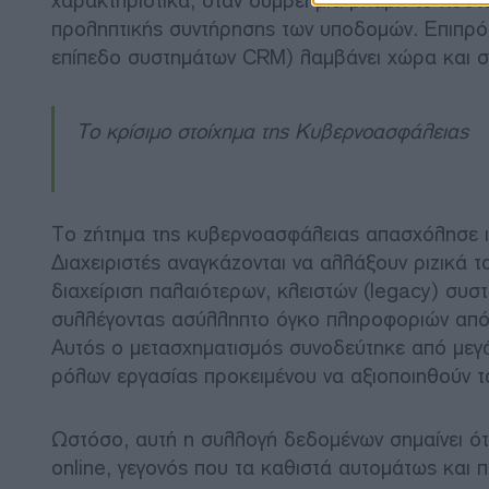
χαρακτηριστικά, όταν συμβεί μια βλάβη το κόσ
προληπτικής συντήρησης των υποδομών. Επιπρό
επίπεδο συστημάτων CRM) λαμβάνει χώρα και στ
Το κρίσιμο στοίχημα της Κυβερνοασφάλειας
Το ζήτημα της κυβερνοασφάλειας απασχόλησε ιδ
Διαχειριστές αναγκάζονται να αλλάξουν ριζικά το
διαχείριση παλαιότερων, κλειστών (legacy) συσ
συλλέγοντας ασύλληπτο όγκο πληροφοριών από
Αυτός ο μετασχηματισμός συνοδεύτηκε από μεγά
ρόλων εργασίας προκειμένου να αξιοποιηθούν τα
Ωστόσο, αυτή η συλλογή δεδομένων σημαίνει ότι
online, γεγονός που τα καθιστά αυτομάτως και 