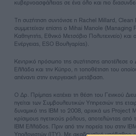
κυβερνοασφάλειας σε ένα όλο και πιο διασυνδε
Τη συζήτηση συντόνισε η Rachel Millard, Clean
συμμετείχαν επίσης ο Mihai Manole (Managing 
Καθηγητής, Εθνικό Μετσόβιο Πολυτεχνείο) και 
Ενέργειας, ESO Βουλγαρίας).
Κεντρικό πρόσωπο της συζήτησης αποτέλεσε ο Δ
Ελλάδα και την Κύπρο, η τοποθέτηση του οποίο
απέναντι στην ενεργειακή μετάβαση.
Ο Δρ. Πρίμπας κατέχει τη θέση του Γενικού Διε
ηγείται των Συμβουλευτικών Υπηρεσιών της εταιρ
δυναμικό της IBM το 2008, αρχικά ως Project M
κρίσιμους ηγετικούς ρόλους, αποτελώντας από 
IBM Ελλάδος. Πριν από την πορεία του στην IBM
Υπολογιστών (ΙΤΥ). Με ακαδημαϊκό υπόβαθρο 