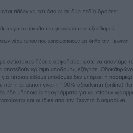
ούνται πλέον να εστιάσουν σε δύο πεδία δράσης:
ειας για το σύνολο του ψηφιακού τους εξοπλισμού.
έσεων νέου τύπου που χρησιμοποιούν ως όπλο την Τεχνητή
με αντίστοιχες λύσεις ασφαλείας, ώστε να απαντάμε τ
τυα αποτελούν κρίσιμη υποδομή», εξήγησε. Ολοκληρώνο
 για τέτοιου είδους υποδομές δεν υπάρχει η παραμικ
επτά· η απαίτηση είναι η 100% αδιάλειπτη (online) λει
στές ήδη υλοποιούν προγράμματα για να χτίσουν «γραμμ
ισχύονται και οι ίδιες από την Τεχνητή Νοημοσύνη.