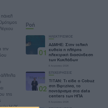
 πάνελ
Ομότιμος
Ροή
Ελέγχου
ΗΛΕΚΤΡΙΣΜΟΣ
ΑΔΜΗΕ: Στην τελική
 την
ευθεία η πλήρης
01
δου
ηλεκτρική διασύνδεση
των Κυκλάδων
8 Αυγούστου 2026
ΕΠΙΧΕΙΡΗΣΕΙΣ
αράλληλα
ΤΙΤΑΝ: Τι είδε ο Cobuz
ο
στη Βιρτζίνια, το
02
ει
ποντάρισμα στα data
ου της
centers των ΗΠΑ
ς
8 Αυγούστου 2026
ικών Η/Υ