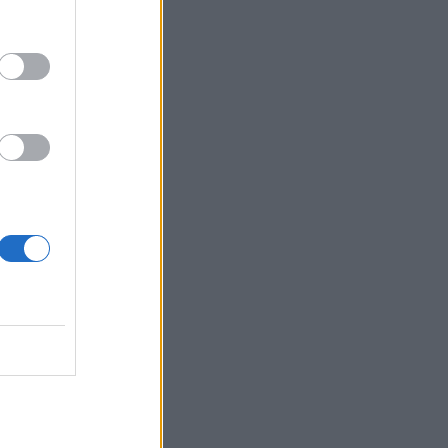
τρεις
και για
σεις, τα
στοποίηση
s) των
θυντής
ς
εία» των
ον τρόπο
 τόνισε