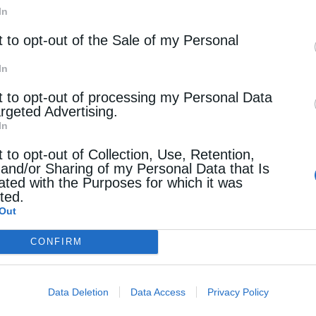
ιες ψηφιακού μετασχηματισμού των δικτύων, ανέδειξε 
In
γχρονες υλοποιήσεις:
t to opt-out of the Sale of my Personal
ριφοράς των ηλεκτρικών δικτύων σε πραγματικό χρόνο.
In
 AI και μηχανικής μάθησης για την πρόβλεψη βλαβών αλλά 
t to opt-out of processing my Personal Data
ς μετεωρολογικά δεδομένα, ιστορικά αρχεία και εποχικές τά
argeted Advertising.
ετευθεί από τις ΑΠΕ, συμβάλλοντας καθοριστικά στη βελτι
In
t to opt-out of Collection, Use, Retention,
 and/or Sharing of my Personal Data that Is
αποτελεί την απόλυτη προτεραιότητα των διοικήσεων (CEO
ated with the Purposes for which it was
ι τους εισβολείς πιο έξυπνους.
cted.
Out
 στην Ευρώπη αλλά και στην Ελλάδα, ο Γενικός Διευ
ξάρτητο Διαχειριστή Μεταφοράς Ηλεκτρικής Ενέργεια
CONFIRM
ασισμένης στην AI, το σύστημα παρακολουθεί την «υγ
 την εκτέλεση εργασιών προληπτικής συντήρησης. Με τ
Data Deletion
Data Access
Privacy Policy
ν και συμπιέζεται το λειτουργικό κόστος, καθώς όπως