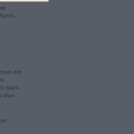
της
 σε
λωτές.
στικά στη
ων
τη χώρα.
α νέων
έον