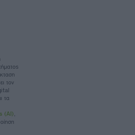
η
τήματος
έκταση
ει τον
ital
ι τα
 (AI)
,
ποίηση