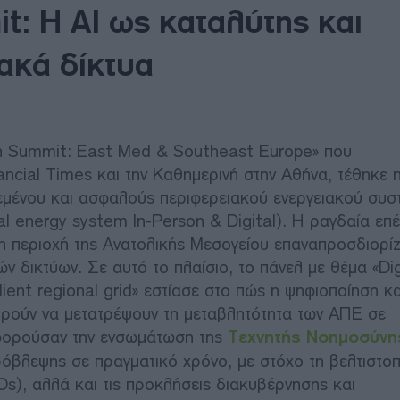
t: Η AI ως καταλύτης και
ακά δίκτυα
ion Summit: East Med & Southeast Europe» που
ancial Times και την Καθημερινή στην Αθήνα, τέθηκε 
εμένου και ασφαλούς περιφερειακού ενεργειακού συσ
al energy system In-Person & Digital). Η ραγδαία επ
η περιοχή της Ανατολικής Μεσογείου επαναπροσδιορίζ
ν δικτύων. Σε αυτό το πλαίσιο, το πάνελ με θέμα «Dig
ilient regional grid» εστίασε στο πώς η ψηφιοποίηση κα
ρούν να μετατρέψουν τη μεταβλητότητα των ΑΠΕ σε
αφορούσαν την ενσωμάτωση της
Τεχνητής Νοημοσύνης
πρόβλεψης σε πραγματικό χρόνο, με στόχο τη βελτιστο
Os), αλλά και τις προκλήσεις διακυβέρνησης και