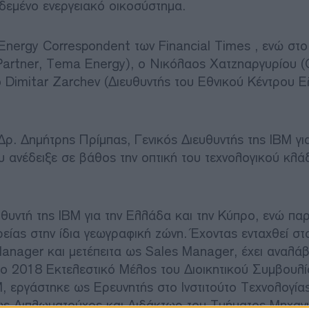
δεμένο ενεργειακό οικοσύστημα.
 Energy Correspondent των Financial Times , ενώ στο
Partner, Tema Energy), ο Νικόλαος Χατζηαργυρίου (
ο Dimitar Zarchev (Διευθυντής του Εθνικού Κέντρου 
ρ. Δημήτρης Πρίμπας, Γενικός Διευθυντής της IBM για
υ ανέδειξε σε βάθος την οπτική του τεχνολογικού κλά
υθυντή της IBM για την Ελλάδα και την Κύπρο, ενώ π
είας στην ίδια γεωγραφική ζώνη. Έχοντας ενταχθεί στ
anager και μετέπειτα ως Sales Manager, έχει αναλάβ
το 2018 Εκτελεστικό Μέλος του Διοικητικού Συμβουλί
, εργάστηκε ως Ερευνητής στο Ινστιτούτο Τεχνολογία
ως Διπλωματούχος και Διδάκτωρ του Τμήματος Μηχαν