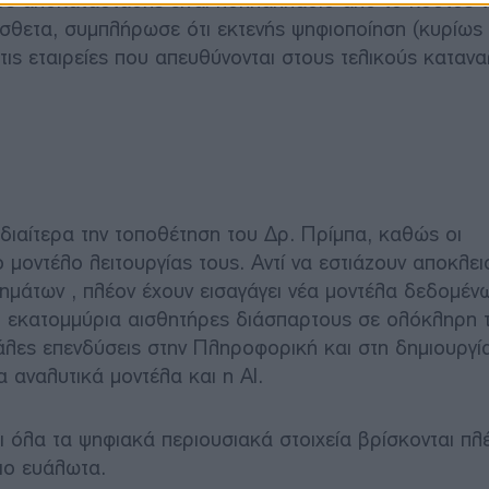
τος αποκατάστασης είναι πολλαπλάσιο από το κόστος 
σθετα, συμπλήρωσε ότι εκτενής ψηφιοποίηση (κυρίως
ις εταιρείες που απευθύνονται στους τελικούς κατανα
ιαίτερα την τοποθέτηση του Δρ. Πρίμπα, καθώς οι
 μοντέλο λειτουργίας τους. Αντί να εστιάζουν αποκλει
τημάτων , πλέον έχουν εισαγάγει νέα μοντέλα δεδομέν
 εκατομμύρια αισθητήρες διάσπαρτους σε ολόκληρη 
λες επενδύσεις στην Πληροφορική και στη δημιουργί
 αναλυτικά μοντέλα και η AI.
 όλα τα ψηφιακά περιουσιακά στοιχεία βρίσκονται πλ
πιο ευάλωτα.