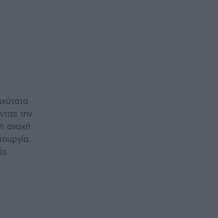
αχύτατα
ντας την
ρή ανοχή
τουργία.
ές