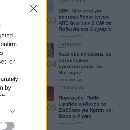
ΕΠΙΧΕΙΡΗΣΕΙΣ
ων
ΔΕΗ: Νέο deal για
ι της
χαρτοφυλάκιο έργων
03
ΑΠΕ άνω των 2 GW σε
r
Πολωνία και Ουγγαρία
rgeted
7 Αυγούστου 2026
confirm
ΠΕΤΡΕΛΑΙΟ
is
Ρωσικές επιθέσεις σε
πετρελαϊκές
sed on
04
εγκαταστάσεις της
Naftogaz
ς
parately
7 Αυγούστου 2026
αι οι
on by
ΠΕΡΙΒΑΛΛΟΝ
τους
his
Πυρκαγιές: Πολύ
υψηλός κίνδυνος το
 the
05
Σάββατο για Κρήτη και
ose it to
ς και
Βόρειο Αιγαίο
7 Αυγούστου 2026