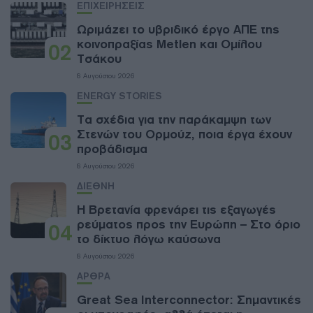
ΕΠΙΧΕΙΡΗΣΕΙΣ
Ωριμάζει το υβριδικό έργο ΑΠΕ της
κοινοπραξίας Metlen και Ομίλου
02
Τσάκου
8 Αυγούστου 2026
ENERGY STORIES
Τα σχέδια για την παράκαμψη των
Στενών του Ορμούζ, ποια έργα έχουν
03
προβάδισμα
8 Αυγούστου 2026
ΔΙΕΘΝΗ
Η Βρετανία φρενάρει τις εξαγωγές
ρεύματος προς την Ευρώπη – Στο όριο
04
το δίκτυο λόγω καύσωνα
8 Αυγούστου 2026
ΑΡΘΡΑ
Great Sea Interconnector: Σημαντικές