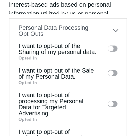
interest-based ads based on personal
και τη Θεσσαλονίκη, χωρίς να αποκλείεται η
information utilized by us or personal
επέκταση και σε άλλες πόλεις της Ελλάδας
information disclosed to third parties prior
Personal Data Processing
Newsroom
Από
30 Απριλίου 2024
to your opt-out. You may separately opt-out
Opt Outs
of the further disclosure of your personal
I want to opt-out of the
information by third parties on the IAB’s list
Sharing of my personal data.
Opted In
of downstream participants. This
information may also be disclosed by us to
I want to opt-out of the Sale
of my Personal Data.
third parties on the
IAB’s List of
Opted In
Downstream Participants
that may further
I want to opt-out of
disclose it to other third parties.
processing my Personal
Data for Targeted
Advertising.
Opted In
ΤΕΧΝΟΛΟΓΙΑ
I want to opt-out of