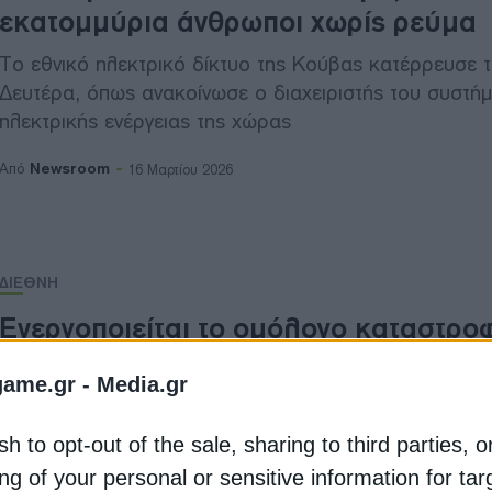
εκατομμύρια άνθρωποι χωρίς ρεύμα
Το εθνικό ηλεκτρικό δίκτυο της Κούβας κατέρρευσε 
Δευτέρα, όπως ανακοίνωσε ο διαχειριστής του συστή
ηλεκτρικής ενέργειας της χώρας
Newsroom
Από
16 Μαρτίου 2026
ΔΙΕΘΝΗ
Ενεργοποιείται το ομόλογο καταστρο
της Τζαμάικα μετά τον τυφώνα Μελίσ
game.gr -
Media.gr
Ο τυφώνας Μελίσα ήταν ο ισχυρότερος που έχει πλήξε
Τζαμάικα, η οποία είναι η τρίτη πιο ευάλωτη χώρα πα
sh to opt-out of the sale, sharing to third parties, o
σε φυσικές καταστροφές
ng of your personal or sensitive information for ta