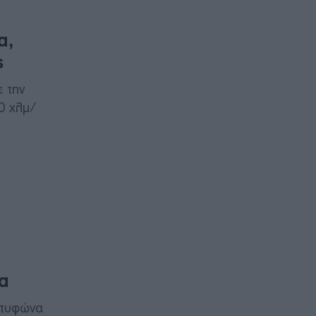
α,
ς
 την
0 χλμ/
α
 τυφώνα