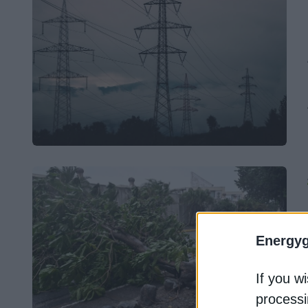
Energy
If you wi
processi