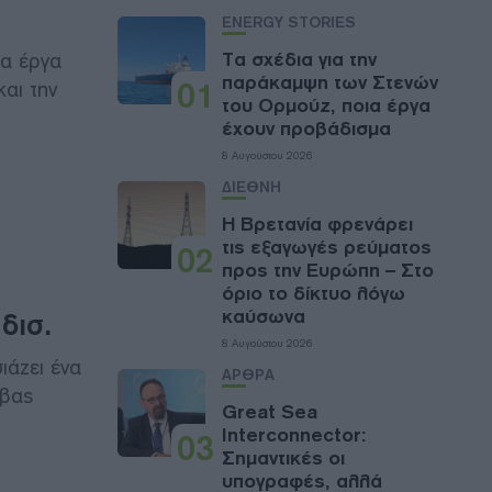
ENERGY STORIES
α έργα
Τα σχέδια για την
παράκαμψη των Στενών
01
αι την
του Ορμούζ, ποια έργα
έχουν προβάδισμα
8 Αυγούστου 2026
ΔΙΕΘΝΗ
Η Βρετανία φρενάρει
τις εξαγωγές ρεύματος
02
προς την Ευρώπη – Στο
όριο το δίκτυο λόγω
καύσωνα
δισ.
8 Αυγούστου 2026
άζει ένα
ΑΡΘΡΑ
ύβας
Great Sea
Interconnector:
03
Σημαντικές οι
υπογραφές, αλλά