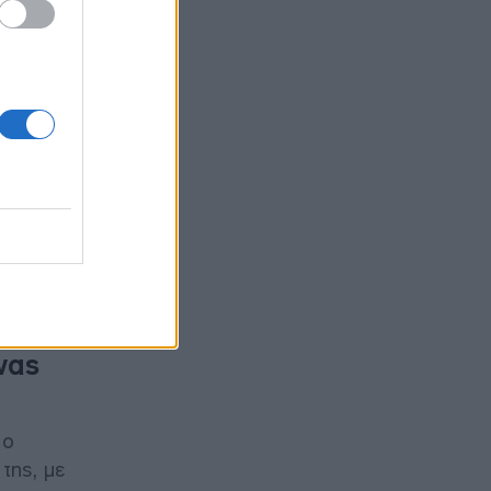
ακραία
ρασμένη
ς που
νας
 ο
της, με