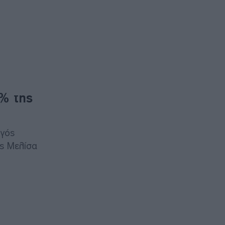
% της
ργός
ας Μελίσα