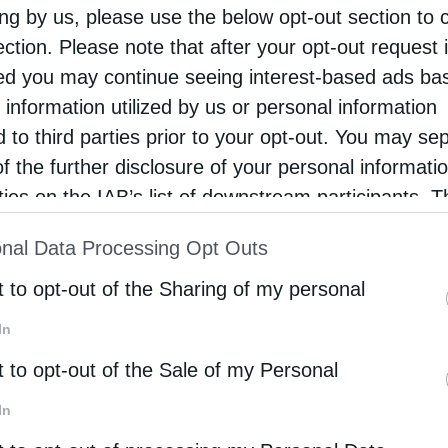
ing by us, please use the below opt-out section to 
Newsroom
Από
7 Νοεμβρίου 2025
ection. Please note that after your opt-out request 
d you may continue seeing interest-based ads ba
 information utilized by us or personal information
ΔΙΕΘΝΗ
d to third parties prior to your opt-out. You may se
Τυφώνας Μελίσα: Ζημιές ύψους $7,7 
of the further disclosure of your personal informati
περίπου υπέστη η Τζαμάικα
rties on the IAB’s list of downstream participants. T
ion may also be disclosed by us to third parties on
Οι οικονομικές απώλειες εξαιτίας του τυφώνα Μελίσα
nal Data Processing Opt Outs
υπολογίζονται κυρίως στη Τζαμάικα. Ζημιές υπέστησαν
st of Downstream Participants
that may further discl
Κούβα, Αϊτή
rd parties.
t to opt-out of the Sharing of my personal
Newsroom
Από
31 Οκτωβρίου 2025
In
t to opt-out of the Sale of my Personal
In
ENERGY STORIES