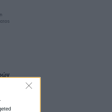
τη
ματος
φών
α
ι την
γκοσμίως
r
rgeted