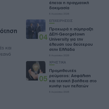
έπεται η πραγματική
δοκιμασία
8 Αυγούστου 2026
ΕΠΙΧΕΙΡΗΣΕΙΣ
Προχωρά η σύμπραξη
δότηση
ΔΕΗ-Georgetown
04
University για την
έλευση του δεύτερου
ές και
στην Ελλάδα
θεσινό
8 Αυγούστου 2026
ΧΡΗΣΤΙΚΑ
Προμηθευτές
ρεύματος: Ασφάλιση
05
και τεχνική βοήθεια στο
κυνήγι των πελατών
8 Αυγούστου 2026