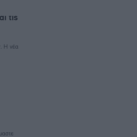
ι τις
. Η νέα
μαστε