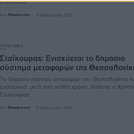
επενδύσεις
Newsroom
Από
13 Φεβρουαρίου 2025
ΥΠΟΔΟΜΕΣ
Σταϊκούρας: Ενισχύεται το δημόσιο
σύστημα μεταφορών της Θεσσαλονίκ
Το δημόσιο σύστημα μεταφορών της Θεσσαλονίκης εν
ουσιαστικά, μετά από πολλά χρόνια, δήλωσε ο Χρήστ
Σταϊκούρας
Newsroom
Από
10 Φεβρουαρίου 2025