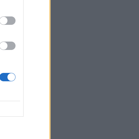
σεχείς
, είπε ο
ες
ϊκούρας,
αντικές