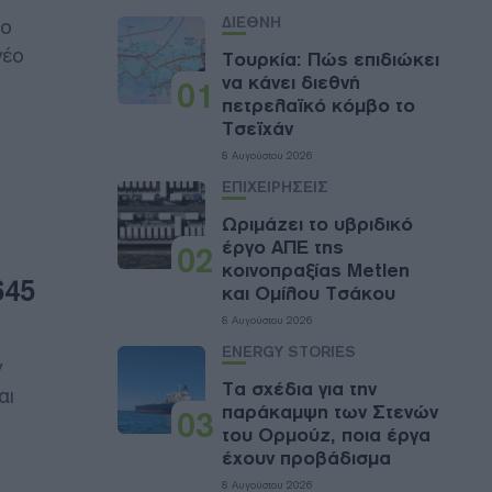
ΔΙΕΘΝΗ
το
νέο
Τουρκία: Πώς επιδιώκει
να κάνει διεθνή
01
πετρελαϊκό κόμβο το
Τσεϊχάν
8 Αυγούστου 2026
ΕΠΙΧΕΙΡΗΣΕΙΣ
Ωριμάζει το υβριδικό
έργο ΑΠΕ της
02
κοινοπραξίας Metlen
645
και Ομίλου Τσάκου
8 Αυγούστου 2026
ENERGY STORIES
ν
Τα σχέδια για την
αι
παράκαμψη των Στενών
03
του Ορμούζ, ποια έργα
έχουν προβάδισμα
8 Αυγούστου 2026