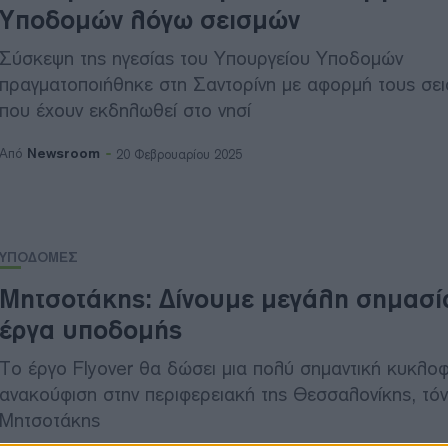
Υποδομών λόγω σεισμών
Σύσκεψη της ηγεσίας του Υπουργείου Υποδομών
πραγματοποιήθηκε στη Σαντορίνη με αφορμή τους σε
που έχουν εκδηλωθεί στο νησί
Newsroom
Από
20 Φεβρουαρίου 2025
ΥΠΟΔΟΜΕΣ
Μητσοτάκης: Δίνουμε μεγάλη σημασί
έργα υποδομής
Το έργο Flyover θα δώσει μια πολύ σημαντική κυκλο
ανακούφιση στην περιφερειακή της Θεσσαλονίκης, τόν
Μητσοτάκης