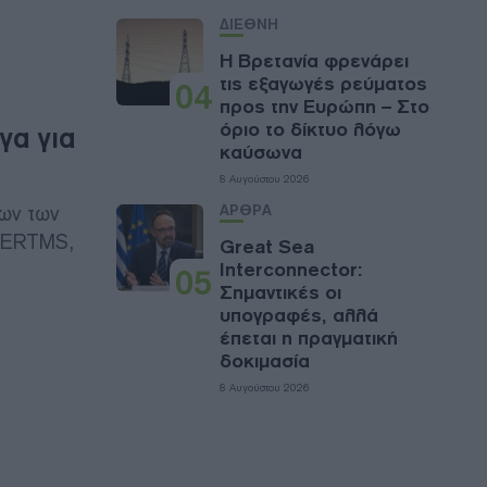
ΔΙΕΘΝΗ
Η Βρετανία φρενάρει
τις εξαγωγές ρεύματος
04
προς την Ευρώπη – Στο
όριο το δίκτυο λόγω
γα για
καύσωνα
8 Αυγούστου 2026
ων των
ΑΡΘΡΑ
 ERTMS,
Great Sea
Interconnector:
05
Σημαντικές οι
υπογραφές, αλλά
έπεται η πραγματική
δοκιμασία
8 Αυγούστου 2026