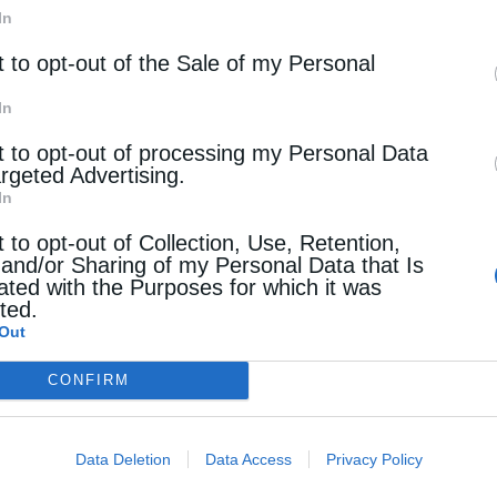
Σταϊκούρας: Διαγωνισμός για 125 νέα
In
λεωφορεία μέσα στο 2026
t to opt-out of the Sale of my Personal
Με την προσθήκη εκατοντάδων νέων οδηγών τους προ
In
μήνες, θα βελτιωθεί και η συχνότητα των δρομολογίων
t to opt-out of processing my Personal Data
κ. Σταϊκούρας
argeted Advertising.
In
Newsroom
Από
14 Φεβρουαρίου 2025
t to opt-out of Collection, Use, Retention,
 and/or Sharing of my Personal Data that Is
ated with the Purposes for which it was
cted.
ΥΠΟΔΟΜΕΣ
Out
Σταϊκούρας: Απαιτούνται περισσότερ
CONFIRM
επενδύσεις στις μεταφορές
Ο Υπουργός Υποδομών και Μεταφορών, Χρήστος Στα
Data Deletion
Data Access
Privacy Policy
στην τοποθέτησή του αναφέρθηκε στην ανάγκη για σημ