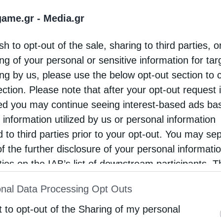
Newsroom
Από
19 Φεβρουαρίου 2025
game.gr -
Media.gr
sh to opt-out of the sale, sharing to third parties, o
ΥΠΟΔΟΜΕΣ
ng of your personal or sensitive information for ta
ing by us, please use the below opt-out section to 
Σταϊκούρας: Κρίσιμη η σύνδεση λιμέ
ection. Please note that after your opt-out request 
Μαύρης Θάλασσας με Αιγαίο
d you may continue seeing interest-based ads ba
O κ. Σταϊκούρας αναφέρθηκε στους κρίσιμους παράγο
 information utilized by us or personal information
Διευρωπαϊκού Δικτύου Μεταφορών (ΔΕΔ-Μ) και των
d to third parties prior to your opt-out. You may se
επενδύσεων
of the further disclosure of your personal informati
Newsroom
Από
19 Φεβρουαρίου 2025
rties on the IAB’s list of downstream participants. T
ion may also be disclosed by us to third parties on
nal Data Processing Opt Outs
st of Downstream Participants
that may further discl
rd parties.
t to opt-out of the Sharing of my personal
ΥΠΟΔΟΜΕΣ