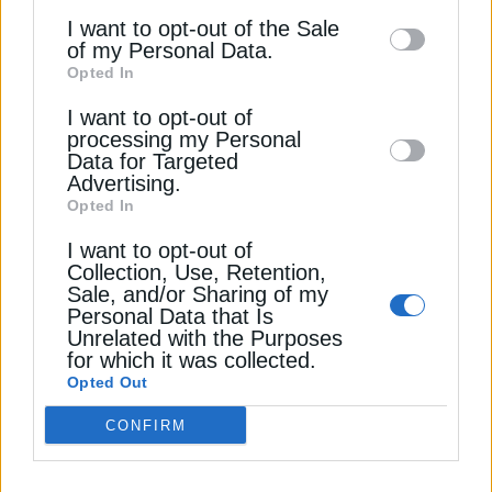
3. Ακαδημία Ηγεσίας
Αποδέσχομαι τους
Όρους χρήσης και
*
information may also be disclosed by us to
I want to opt-out of the Sale
την Πολιτική Απορρήτου
of my Personal Data.
third parties on the
IAB’s List of
Συστήνεται η Ακαδημία Ηγεσίας ως μια νέα
Opted In
Downstream Participants
that may further
μονάδα εξειδικευμένης επιμόρφωσης υψηλού
Εγγραφή
I want to opt-out of
disclose it to other third parties.
επιπέδου για τα ανώτατα στελέχη της Δημόσιας
processing my Personal
Διοίκησης.
Data for Targeted
Advertising.
Opted In
4. Εργαστήριο Πολιτικής Καινοτομίας
I want to opt-out of
Collection, Use, Retention,
Το εργαστήριο θα λειτουργεί ως επιτελικός
Sale, and/or Sharing of my
βραχίονας πολιτικής, αξιοποιώντας δεδομένα,
Personal Data that Is
έρευνα και καλές διεθνείς πρακτικές, σε
Unrelated with the Purposes
for which it was collected.
συνεργασία με πανεπιστήμια και ερευνητικά
Opted Out
κέντρα, ώστε οι δημόσιες πολιτικές να βασίζονται
σε τεκμηριωμένα στοιχεία και αξιολόγηση
CONFIRM
αποτελεσμάτων.