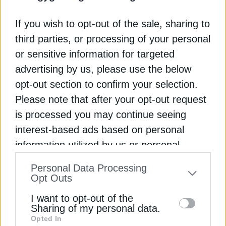
Οικονομίας και Οικονομικών, Εσωτερικών και
Ψηφιακής Διακυβέρνησης, με καθοδήγηση από
If you wish to opt-out of the sale, sharing to
πιστοποιημένους μέντορες, ώστε οι απόφοιτοι να
third parties, or processing of your personal
είναι καλύτερα προετοιμασμένοι για τις ανάγκες
or sensitive information for targeted
των δημόσιων υπηρεσιών.
advertising by us, please use the below
opt-out section to confirm your selection.
2. Ακαδημία Επαγγελματικής Ανάπτυξης
Please note that after your opt-out request
is processed you may continue seeing
Η επιμόρφωση γίνεται μια συνεχής διαδικασία σε
interest-based ads based on personal
όλη τη διάρκεια της υπηρεσιακής σταδιοδρομίας
κάθε δημοσίου υπαλλήλου. Τα εκπαιδευτικά
information utilized by us or personal
προγράμματα θα σχεδιάζονται με βάση τα
Εγγραφή στο Newsletter
information disclosed to third parties prior
Personal Data Processing
αποτελέσματα της αξιολόγησης, τις ανάγκες των
to your opt-out. You may separately opt-out
Opt Outs
Υπουργείων και τις προτεραιότητες της Δημόσιας
of the further disclosure of your personal
Διοίκησης.
I want to opt-out of the
information by third parties on the IAB’s list
Sharing of my personal data.
Opted In
of downstream participants. This