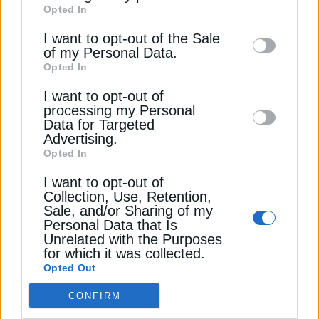
Opted In
of downstream participants. This
information may also be disclosed by us to
I want to opt-out of the Sale
of my Personal Data.
third parties on the
IAB’s List of
Opted In
Downstream Participants
that may further
ΔΕΊΤΕ ΕΠΊΣΗΣ
I want to opt-out of
disclose it to other third parties.
processing my Personal
Data for Targeted
Advertising.
Opted In
I want to opt-out of
Collection, Use, Retention,
Sale, and/or Sharing of my
Personal Data that Is
Unrelated with the Purposes
for which it was collected.
ΑΝΑΝΕΩΣΙΜΕΣ ΠΗΓΕΣ
Opted Out
Μεσόγειος: Υψηλές προσδοκίες για τα
CONFIRM
υπεράκτια αιολικά πάρκα