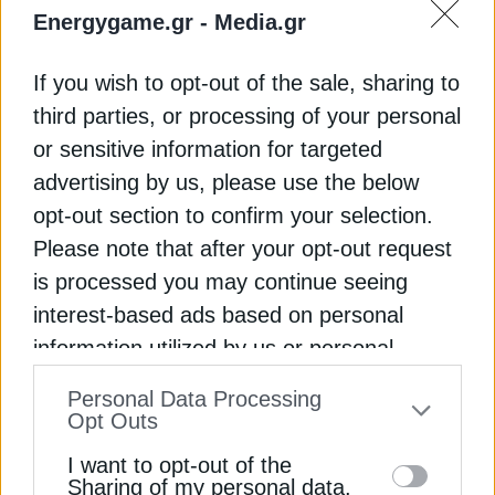
αρμόδια αρχή, με στόχο τη διασφάλιση της
Energygame.gr -
Media.gr
βιωσιμότητας των μικρομεσαίων φωτοβολταϊκών
παραγωγών και την ομαλή ανάπτυξη της πράσινης
If you wish to opt-out of the sale, sharing to
ενέργειας στη χώρα.
third parties, or processing of your personal
or sensitive information for targeted
Διαβάστε ακόμη
advertising by us, please use the below
opt-out section to confirm your selection.
Συνάντηση ΠΟΣΠΗΕΦ με ΥΠΕΝ για τις πιέσεις στον
Please note that after your opt-out request
κλάδο των Φ/Β, τι συζητήθηκε
is processed you may continue seeing
interest-based ads based on personal
Σερί αρνητικών και μηδενικών τιμών – Συνάντηση
information utilized by us or personal
ΠΟΣΠΗΕΦ & ΥΠΕΝ
information disclosed to third parties prior
Personal Data Processing
Δυναμική παρουσία της ΠΟΣΠΗΕΦ στις εργασίες
to your opt-out. You may separately opt-out
Opt Outs
του SolarPower Summit 2026
of the further disclosure of your personal
I want to opt-out of the
information by third parties on the IAB’s list
Sharing of my personal data.
ΑΠΕ
ΚΩΣΤΗΣ ΧΑΤΖΗΔΑΚΗΣ
ΠΟΣΠΗΕΦ