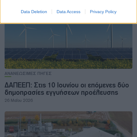
13 Δεκεμβρίου 2023
Data Deletion
Data Access
Privacy Policy
ΑΝΑΝΕΩΣΙΜΕΣ ΠΗΓΕΣ
ΔΑΠΕΕΠ: Στις 10 Ιουνίου οι επόμενες δύο
δημοπρασίες εγγυήσεων προέλευσης
26 Μαΐου 2026