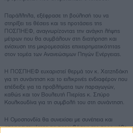
Παράλληλα, εξέφρασε τη βούλησή του να
στηρίξει τις θέσεις και τις προτάσεις της
ΠΟΣΠΗΕΦ, αναγνωρίζοντας την ανάγκη λήψης
μέτρων που θα συμβάλουν στη διατήρηση και
ενίσχυση της μικρομεσαίας επιχειρηματικότητας
στον τομέα των Ανανεώσιμων Πηγών Ενέργειας.
Η ΠΟΣΠΗΕΦ ευχαριστεί θερμά τον κ. Χατζηδάκη
για τη συνάντηση και το ειλικρινές ενδιαφέρον που
επέδειξε για τα προβλήματα των παραγωγών,
καθώς και τον Βουλευτή Πιερίας κ. Σπύρο
Κουλκουδίνα για τη συμβολή του στη συνάντηση.
Η Ομοσπονδία θα συνεχίσει με συνέπεια και
αποφασιστικότητα τις παρεμβάσεις της προς κάθε