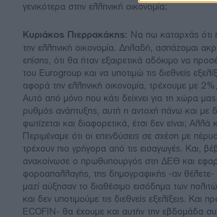
γενικότερα στην ελληνική οικονομία;
Κυριάκος Πιερρακάκης:
Να πω καταρχάς ότι η λ
την ελληνική οικονομία. Δηλαδή, ασπάζομαι ακρ
επίσης, ότι θα ήταν εξαιρετικά αδόκιμο να προσ
του Eurogroup και να υποτιμώ τις διεθνείς εξελί
αφορά την ελληνική οικονομία, τρέχουμε με 2%,
Αυτό από μόνο που κάτι δείχνει για τη χώρα μας
ρυθμός ανάπτυξης, αυτή η αντοχή πάνω και με δ
φωτίζεται και διαφορετικά, έτσι δεν είναι; Αλλά 
Περιμέναμε ότι οι επενδύσεις σε σχέση με πέρ
τρέχουν πιο γρήγορα από τις εισαγωγές. Και, β
ανακοίνωσε ο πρωθυπουργός στη ΔΕΘ και εφαρμό
φοροαπαλλαγής, της δημογραφικής -αν θέλετε-
μαζί αύξησαν το διαθέσιμο εισόδημα των πολιτώ
και δεν υποτιμούμε τις διεθνείς εξελίξεις. Και
ECOFIN- θα έχουμε και αυτήν την εβδομάδα συ