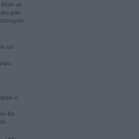
 θέση να
μίες μας
ισσότερες
ύει ως
τημα
τράει ο
δεν θα
τα.