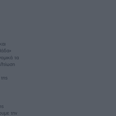
και
λάδα»
νομικά τα
ελτίωση
 της
ης
ουμε την