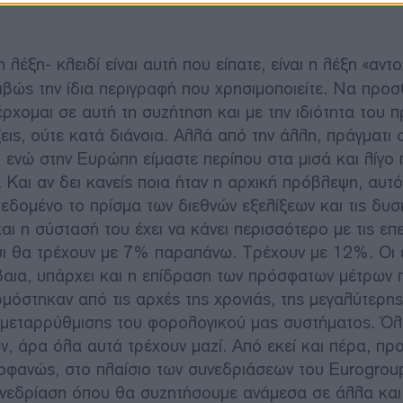
έξη- κλειδί είναι αυτή που είπατε, είναι η λέξη «αντο
ιβώς την ίδια περιγραφή που χρησιμοποιείτε. Να προ
έρχομαι σε αυτή τη συζήτηση και με την ιδιότητα του
ξεις, ούτε κατά διάνοια. Αλλά από την άλλη, πράγματι σ
 ενώ στην Ευρώπη είμαστε περίπου στα μισά και λίγο 
. Και αν δει κανείς ποια ήταν η αρχική πρόβλεψη, αυτ
εδομένο το πρίσμα των διεθνών εξελίξεων και τις δυσ
και η σύστασή του έχει να κάνει περισσότερο με τις επ
υσι θα τρέχουν με 7% παραπάνω. Τρέχουν με 12%. Οι
έβαια, υπάρχει και η επίδραση των πρόσφατων μέτρων 
στηκαν από τις αρχές της χρονιάς, της μεγαλύτερης
 μεταρρύθμισης του φορολογικού μας συστήματος. Όλ
ν, άρα όλα αυτά τρέχουν μαζί. Από εκεί και πέρα, π
 προφανώς, στο πλαίσιο των συνεδριάσεων του Eurogrou
νεδρίαση όπου θα συζητήσουμε ανάμεσα σε άλλα και 