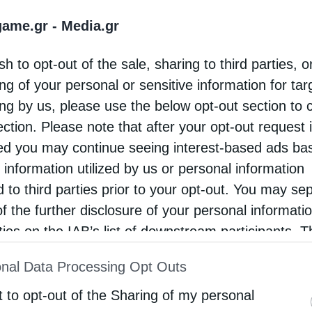
 υπουργού έχει ως εξής:
game.gr -
Media.gr
 υπουργό Εθνικής Οικονομίας και Οικονομικών και πρ
sh to opt-out of the sale, sharing to third parties, o
λημέρα και καλώς ήλθατε.
ng of your personal or sensitive information for ta
ing by us, please use the below opt-out section to 
ection. Please note that after your opt-out request 
d you may continue seeing interest-based ads ba
ύσια επικαιρότητα και στο υπουργείο σας και στο
 information utilized by us or personal information
ίξεις…και στα πολιτικά. Να ξεκινήσω με τα πρόσφατα
d to third parties prior to your opt-out. You may se
 κυβέρνηση. Εντάξει, ήταν μερικός ανασχηματισμός, δ
of the further disclosure of your personal informati
εύετε κοντά σε πρόωρες εκλογές ενδεχομένως; Σε εκλο
rties on the IAB’s list of downstream participants. T
ion may also be disclosed by us to third parties on
nal Data Processing Opt Outs
st of Downstream Participants
that may further discl
ει η διάθεση να μελετάμε και τους ανασχηματισμούς 
ας διαβεβαιώ ότι δεν είναι αυτό το σκεπτικό του
rd parties.
t to opt-out of the Sharing of my personal
ς κάνουμε την κυβέρνηση να δουλεύει καλύτερα και π