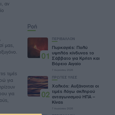
ι, αν
ίο
Ροή
,
ΠΕΡΙΒΑΛΛΟΝ
σί μας,
Πυρκαγιές: Πολύ
οξυγόνο.
υψηλός κίνδυνος το
01
Σάββατο για Κρήτη και
Βόρειο Αιγαίο
7 Αυγούστου 2026
ις τιμές
ΠΡΩΤΕΣ ΥΛΕΣ
υρώ για
Χαλκός: Αυξάνονται οι
ηρίζουν
τιμές λόγω σκληρού
02
ρου για
ανταγωνισμού ΗΠΑ –
ούς,
Κίνας
7 Αυγούστου 2026