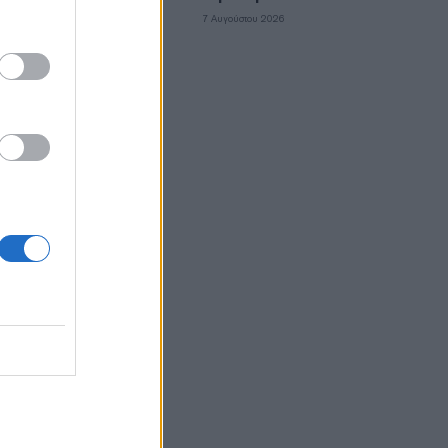
 Και σε
7 Αυγούστου 2026
ην
ουμε την
α θα
ετε, αυτή
 συνεχώς
πουργό…
ως
του
ις
υξη και