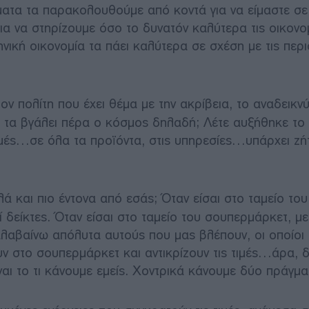
ατα τα παρακολουθούμε από κοντά για να είμαστε σε
α να στηρίζουμε όσο το δυνατόν καλύτερα τις οικονο
ληνική οικονομία τα πάει καλύτερα σε σχέση με τις περ
ον πολίτη που έχει θέμα με την ακρίβεια, το αναδεικν
τα βγάλει πέρα ο κόσμος δηλαδή; Λέτε αυξήθηκε το
μές…σε όλα τα προϊόντα, στις υπηρεσίες…υπάρχει ζή
ά και πιο έντονα από εσάς; Όταν είσαι στο ταμείο του
 δείκτες. Όταν είσαι στο ταμείο του σουπερμάρκετ, με
ταλαβαίνω απόλυτα αυτούς που μας βλέπουν, οι οποίοι
ν στο σουπερμάρκετ και αντικρίζουν τις τιμές…άρα, 
ναι το τι κάνουμε εμείς. Χοντρικά κάνουμε δύο πράγμα