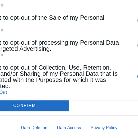
In
ύψαμε πολύ συγκεκριμένες ανάγκες οι οποίες υπήρχαν.
εί πρωτίστως ο ίδιος ο πρωθυπουργός αναφορικά με τ
t to opt-out of the Sale of my Personal
σε αυτή τη θέση από τον ελληνικό λαό για να εξαντλήσ
In
α να λύσουμε προβλήματα. Όλα αυτά, δηλαδή, τα οποί
της συζήτησης. ‘Αρα, νομίζω ότι δεν υπάρχει, αν θέλ
t to opt-out of processing my Personal Data
μμάτι του πολιτικού συστήματος το οποίο ασχολείται
argeted Advertising.
σσότερο το «κυβερνάν» από το «εκλέγεσθαι».
In
t to opt-out of Collection, Use, Retention,
ου εισηγείστε, δηλαδή, πρόωρες εκλογές στον πρωθυ
 and/or Sharing of my Personal Data that Is
ated with the Purposes for which it was
cted.
 τοποθετηθεί ο ίδιος ο πρωθυπουργός…
Out
CONFIRM
ερα όλα αυτά που χειρίζεστε εσείς ως υπουργός και 
ογές κομβικό. Γιατί σε όλες τις μετρήσεις, η τσέπη 
ερο. Η ανάπτυξη τρέχει, η οικονομία με 2%…άντεξε τ
Data Deletion
Data Access
Privacy Policy
 εξελίξεις μπορούν να έχουν μια επίδραση στην ανάπτ