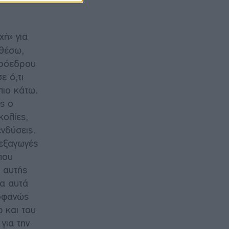
χή» για
σθέσω,
 πρόεδρου
ε ό,τι
πιο κάτω.
ός ο
κολίες,
ενδύσεις.
 εξαγωγές
που
 αυτής
α αυτά
ροφανώς
p και του
για την