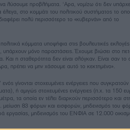
 να λύσουμε προβλήματα. ‘Αρα, νομίζω ότι δεν υπάρχε
 έλεγα, στο κομμάτι του πολιτικού συστήματος το οπο
νδιαφέρει πολύ περισσότερο το «κυβερνάν» από το
πολιτικά κόμματα υποψήφια στις βουλευτικές εκλογές
, υπάρχουν μόνο παραστάσεις. Έχουμε βιώσει στο πετ
α. Και η σταθερότητα δεν είναι σλόγκαν. Είναι σαν το 
 ‘Αρα, πρέπει να μην χάσουμε αυτό το κεκτημένο».
’ ενός γίνονται στοχευμένες ενέργειες που συγκρατούν τ
ματα), ή αμιγώς στοχευμένες ενέργειες (π.χ. τα 150 ε
μέτρα, τα οποία εν τέλει διαρκούν περισσότερο και στ
χ. μείωση 83 φόρων και εισφορών, μηδενισμός του φό
ρά εργασίας, μηδενισμός του ΕΝΦΙΑ σε 12.000 οικισμ