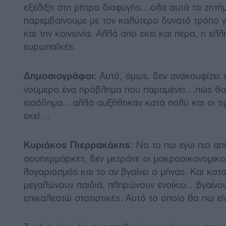
εξέλιξη στη ρήτρα διαφυγής…όλα αυτά τα ζητήμ
παρεμβαίνουμε με τον καλύτερο δυνατό τρόπο γι
και την κοινωνία. Αλλά από εκεί και πέρα, η ελ
ευρωπαϊκές.
Δημοσιογράφοι:
Αυτό, όμως, δεν ανακουφίζει τ
νούμερο ένα πρόβλημα που παραμένει…πώς θα 
εισόδημα…αλλά αυξήθηκαν κατά πολύ και οι τι
εκεί…
Κυριάκος Πιερρακάκης
: Να το πω εγώ πιο απλ
σουπερμάρκετ, δεν μετράνε οι μακροοικονομικοί
λογαριασμός και το αν βγαίνει ο μήνας. Και κα
μεγαλώνουν παιδιά, πληρώνουν ενοίκιο…βγαίνου
επικαλεστώ στατιστικές. Αυτό το οποίο θα πω εί