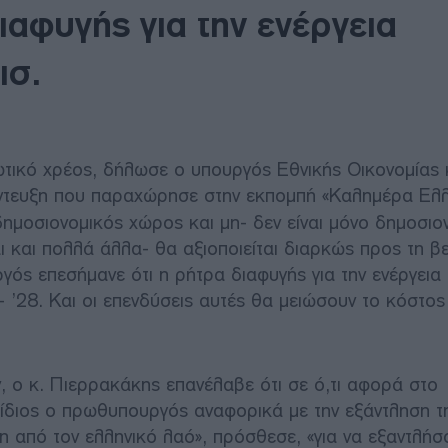
αφυγής για την ενέργεια
ισ.
ιωτικό χρέος, δήλωσε ο υπουργός Εθνικής Οικονομίας 
έντευξη που παραχώρησε στην εκπομπή «Καλημέρα Ελ
ημοσιονομικός χώρος και μη- δεν είναι μόνο δημοσιο
ίναι και πολλά άλλα- θα αξιοποιείται διαρκώς προς τη β
ός επεσήμανε ότι η ρήτρα διαφυγής για την ενέργεια
26- ’28. Και οι επενδύσεις αυτές θα μειώσουν το κόστος
 ο κ. Πιερρακάκης επανέλαβε ότι σε ό,τι αφορά στο
 ίδιος ο πρωθυπουργός αναφορικά με την εξάντληση τ
η από τον ελληνικό λαό», πρόσθεσε, «για να εξαντλήσ