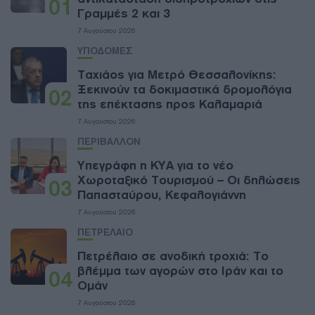
01
Γραμμές 2 και 3
7 Αυγούστου 2026
ΥΠΟΔΟΜΕΣ
Ταχιάος για Μετρό Θεσσαλονίκης:
Ξεκινούν τα δοκιμαστικά δρομολόγια
02
της επέκτασης προς Καλαμαριά
7 Αυγούστου 2026
ΠΕΡΙΒΑΛΛΟΝ
Υπεγράφη η ΚΥΑ για το νέο
Χωροταξικό Τουρισμού – Οι δηλώσεις
03
Παπασταύρου, Κεφαλογιάννη
7 Αυγούστου 2026
ΠΕΤΡΕΛΑΙΟ
Πετρέλαιο σε ανοδική τροχιά: Το
βλέμμα των αγορών στο Ιράν και το
04
Ομάν
7 Αυγούστου 2026