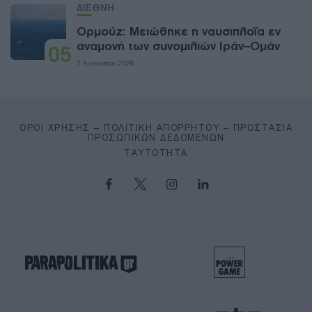
ΔΙΕΘΝΗ
Ορμούζ: Μειώθηκε η ναυσιπλοΐα εν
αναμονή των συνομιλιών Ιράν–Ομάν
05
7 Αυγούστου 2026
ΌΡΟΙ ΧΡΉΣΗΣ – ΠΟΛΙΤΙΚΉ ΑΠΟΡΡΉΤΟΥ – ΠΡΟΣΤΑΣΊΑ
ΠΡΟΣΩΠΙΚΏΝ ΔΕΔΟΜΈΝΩΝ
ΤΑΥΤΌΤΗΤΑ