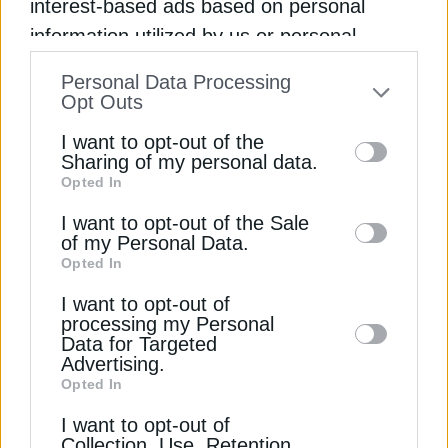
interest-based ads based on personal
information utilized by us or personal
Διαβάστε ακόμη
information disclosed to third parties prior
Personal Data Processing
to your opt-out. You may separately opt-out
Opt Outs
Καθησυχαστικός ο επικεφαλής του αεροδρομίου
of the further disclosure of your personal
I want to opt-out of the
Φρανκφούρτης για τα καύσιμα ενόψει καλοκαιριού
information by third parties on the IAB’s list
Sharing of my personal data.
Opted In
of downstream participants. This
Μήνυμα αισιοδοξίας από τη Lufthansa για καύσιμα
information may also be disclosed by us to
I want to opt-out of the Sale
και καλοκαιρινή ζήτηση
of my Personal Data.
third parties on the
IAB’s List of
Opted In
Downstream Participants
that may further
Καύσιμα: Μείωση 5% στη ζήτηση για βενζίνη τον
I want to opt-out of
disclose it to other third parties.
Απρίλιο λόγω ακρίβειας
processing my Personal
Data for Targeted
ΚΥΡΙΑΚΟΣ ΠΙΕΡΡΑΚΑΚΗΣ
ΠΕΤΡΕΛΑΙΟ ΤΙΜΕΣ
Advertising.
Opted In
I want to opt-out of
Collection, Use, Retention,