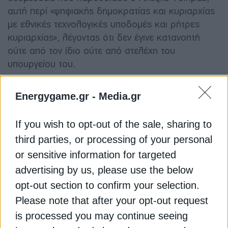
αυτή περί «ψηφιακής δημοκρατίας και κυριαρχίας
με εθνικές τεχνολογικές υποδομές και ρήτρες
κυριαρχίας», λέγοντας ότι δεν έγινε κατανοητή
ούτε από τον ίδιο ούτε από στελέχη του
υπουργείου του.
«Εγώ δεν έχω καταλάβει τι είναι. Ρώτησα και την
Energygame.gr -
Media.gr
ομάδα μου στο υπουργείο, καμιά δεκαριά άτομα
που έχουν ασχοληθεί με τα ψηφιακά, και δεν
If you wish to opt-out of the sale, sharing to
κατάλαβε κανένας» σχολίασε. Ωστόσο,
third parties, or processing of your personal
ξεκαθάρισε ότι δεν υποτιμά καμία πολιτική
or sensitive information for targeted
πρωτοβουλία και πως αναμένει να ακούσει
advertising by us, please use the below
συγκεκριμένες προτάσεις.«Σε καμία περίπτωση
δεν υποτιμώ καμία πολιτική πρόταση. Με πολύ
opt-out section to confirm your selection.
μεγάλο ενδιαφέρον περιμένω να ακούσω τις
Please note that after your opt-out request
προτάσεις. Αλλά περιμένω να ακούσω την ουσία,
is processed you may continue seeing
το τι έχουμε να πούμε» κατέληξε.