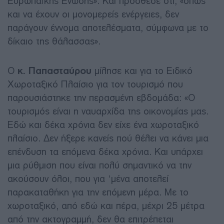
Ευρωπαϊκής Ένωσης».
Και πρόσθεσε ότι,
«όπως
και να έχουν οι μονομερείς ενέργειες, δεν
παράγουν έννομα αποτελέσματα, σύμφωνα με το
δίκαιο της θάλασσας».
Ο
κ. Παπασταύρου
μίλησε και για το Ειδικό
Χωροταξικό Πλαίσιο για τον τουρισμό που
παρουσιάστηκε την περασμένη εβδομάδα:
«Ο
τουρισμός είναι η ναυαρχίδα της οικονομίας μας.
Εδώ και δέκα χρόνια δεν είχε ένα χωροταξικό
πλαίσιο. Δεν ήξερε κανείς πού θέλει να κάνει μια
επένδυση τα επόμενα δέκα χρόνια. Και υπάρχει
μια ρύθμιση που είναι πολύ σημαντικό να την
ακούσουν όλοι, που για ‘μένα αποτελεί
παρακαταθήκη για την επόμενη μέρα. Με το
χωροταξικό, από εδώ και πέρα, μέχρι 25 μέτρα
από την ακτογραμμή, δεν θα επιτρέπεται