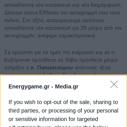
οποιαδήποτε νέα κατασκευή και νέα διαμόρφωση.
Δίνουμε στους Έλληνες την ακτογραμμή που τους
ανήκει. Στο εξής, απαγορεύουμε οριζόντια
οποιαδήποτε νέα κατασκευή για 25 μέτρα από την
ακτογραμμή»,
ανέφερε χαρακτηριστικά.
Σε ερώτηση για τις τιμές της ενέργειας και αν η
Κυβέρνηση προτίθεται να λάβει πρόσθετα μέτρα
στήριξης ο
κ. Παπασταύρου
απάντησε:
«Ένα
πράγμα είχε αποδείξει ο Πρωθυπουργός
Κυριάκος Μητσοτάκης σε όλες τις κρίσεις: την
Energygame.gr -
Media.gr
αποφασιστικότητα με την οποία αντιμετωπίζει την
κρίση και ότι δεν αφήνει κανέναν πίσω. Δεν αφήνει
If you wish to opt-out of the sale, sharing to
κανέναν συμπολίτη μας πίσω».
third parties, or processing of your personal
or sensitive information for targeted
Ο
κ. Παπασταύρου
μίλησε και για την πολιτική