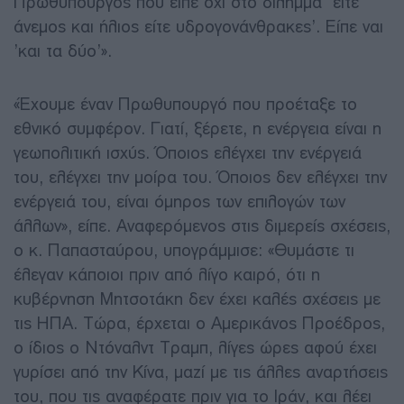
Πρωθυπουργός που είπε όχι στο δίλημμα ‘είτε
άνεμος και ήλιος είτε υδρογονάνθρακες’. Είπε ναι
’και τα δύο’».
«Έχουμε έναν Πρωθυπουργό που προέταξε το
εθνικό συμφέρον. Γιατί, ξέρετε, η ενέργεια είναι η
γεωπολιτική ισχύς. Όποιος ελέγχει την ενέργειά
του, ελέγχει την μοίρα του. Όποιος δεν ελέγχει την
ενέργειά του, είναι όμηρος των επιλογών των
άλλων», είπε
. Αναφερόμενος στις διμερείς σχέσεις,
ο κ. Παπασταύρου, υπογράμμισε:
«Θυμάστε τι
έλεγαν κάποιοι πριν από λίγο καιρό, ότι η
κυβέρνηση Μητσοτάκη δεν έχει καλές σχέσεις με
τις ΗΠΑ. Τώρα, έρχεται ο Αμερικάνος Προέδρος,
ο ίδιος ο Ντόναλντ Τραμπ, λίγες ώρες αφού έχει
γυρίσει από την Κίνα, μαζί με τις άλλες αναρτήσεις
του, που τις αναφέρατε πριν για το Ιράν, και λέει