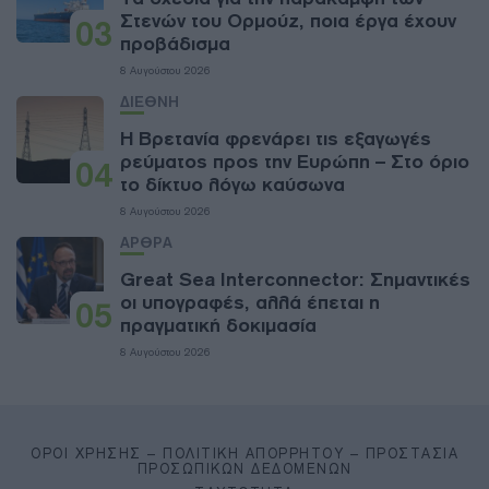
Στενών του Ορμούζ, ποια έργα έχουν
03
προβάδισμα
8 Αυγούστου 2026
ΔΙΕΘΝΗ
Η Βρετανία φρενάρει τις εξαγωγές
ρεύματος προς την Ευρώπη – Στο όριο
04
το δίκτυο λόγω καύσωνα
8 Αυγούστου 2026
ΑΡΘΡΑ
Great Sea Interconnector: Σημαντικές
οι υπογραφές, αλλά έπεται η
05
πραγματική δοκιμασία
8 Αυγούστου 2026
ΌΡΟΙ ΧΡΉΣΗΣ – ΠΟΛΙΤΙΚΉ ΑΠΟΡΡΉΤΟΥ – ΠΡΟΣΤΑΣΊΑ
ΠΡΟΣΩΠΙΚΏΝ ΔΕΔΟΜΈΝΩΝ