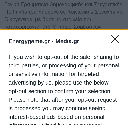
Γενική Γραμματεία Δημογραφικής και Στεγαστικής
Πολιτικής του Υπουργείου Κοινωνικής Συνοχής και
Οικογένειας, με βάση τα στοιχεία που
καταχωρίζονται στο Μητρώο Συμβάσεων
Κοινωνικής Αντιπαροχής. Έτσι, διαμορφώνεται ένα
σαφές πλαίσιο παρακολούθησης και ελέγχου, από
Energygame.gr -
Media.gr
την ανάθεση και την κατασκευή έως τη διαχείριση
και τη λειτουργία των κατοικιών.
If you wish to opt-out of the sale, sharing to
third parties, or processing of your personal
Η νέα ΚΥΑ λειτουργεί συμπληρωματικά προς την
or sensitive information for targeted
πρόσφατη απόφαση για τα πρώτα 8 ακίνητα της
advertising by us, please use the below
ΔΥΠΑ, τα οποία προορίζονται για αξιοποίηση
opt-out section to confirm your selection.
μέσω κοινωνικής αντιπαροχής. Μετά την απόδοση
Please note that after your opt-out request
των πρώτων ακινήτων στην αποκλειστική
is processed you may continue seeing
διαχείριση του Υπουργείου Κοινωνικής Συνοχής
interest-based ads based on personal
και Οικογένειας, καθορίζονται πλέον και οι
βασικοί κανόνες των συμβάσεων που θα
information utilized by us or personal