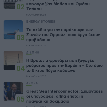
κοινοπραξίας Metlen και Ομίλου
02
Τσάκου
8 Αυγούστου 2026
ENERGY STORIES
Τα σχέδια για την παράκαμψη των
Στενών του Ορμούζ, ποια έργα έχουν
03
προβάδισμα
8 Αυγούστου 2026
ΔΙΕΘΝΗ
Η Βρετανία φρενάρει τις εξαγωγές
ρεύματος προς την Ευρώπη – Στο όριο
04
το δίκτυο λόγω καύσωνα
8 Αυγούστου 2026
ΑΡΘΡΑ
Great Sea Interconnector: Σημαντικές
οι υπογραφές, αλλά έπεται η
05
πραγματική δοκιμασία