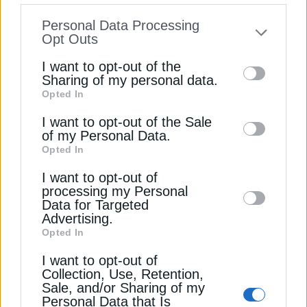
επιτρέψουν την αξιοποίησή τους με διαφάνεια,
information disclosed to third parties prior
Personal Data Processing
ποιότητα και λογοδοσία. Με τη νέα Κοινή
to your opt-out. You may separately opt-out
Opt Outs
Υπουργική Απόφαση, η κοινωνική αντιπαροχή
of the further disclosure of your personal
κάνει ακόμη ένα βήμα προς την εφαρμογή της.
I want to opt-out of the
information by third parties on the IAB’s list
Sharing of my personal data.
Δημόσια ακίνητα μπορούν να μετατραπούν σε νέες
Opted In
of downstream participants. This
κατοικίες, με καθαρούς κανόνες, σύγχρονες
προδιαγραφές και κοινωνική στόχευση. Βήμα
information may also be disclosed by us to
I want to opt-out of the Sale
βήμα, χτίζεται ένας νέος θεσμός κοινωνικής
of my Personal Data.
third parties on the
IAB’s List of
Opted In
κατοικίας, που αυξάνει την προσφορά στέγης και
Downstream Participants
that may further
δίνει προτεραιότητα σε συμπολίτες μας που έχουν
I want to opt-out of
disclose it to other third parties.
μεγαλύτερη ανάγκη.
processing my Personal
Data for Targeted
Advertising.
Διαβάστε ακόμη
Opted In
I want to opt-out of
Collection, Use, Retention,
Ρύθμιση για συμμετοχή του δημοσίου σε ΑΜΚ
Sale, and/or Sharing of my
εισηγμένων
Personal Data that Is