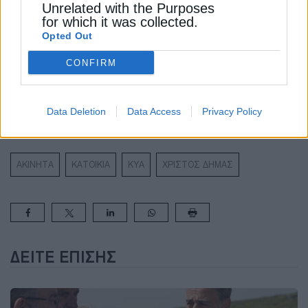
Unrelated with the Purposes
for which it was collected.
Παπασταύρου: Η Ευρώπη να προχωρήσει στη
Opted Out
δημιουργία μιας πραγματικά ενιαίας αγοράς
ενέργειας
CONFIRM
Παπαθανάσης: Διασφαλισμένη η χρηματοδότηση
Data Deletion
Data Access
Privacy Policy
της δημόσιας συμβολής στα πέντε αρδευτικά έργα
ΣΔΙΤ
ΑΚΙΝΗΤΑ
ΚΑΤΟΙΚΙΑ
ΚΥΑ
ΧΡΙΣΤΟΣ ΔΗΜΑΣ
ΔΕΊΤΕ ΕΠΊΣΗΣ