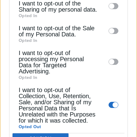
I want to opt-out of the
Ιταλία: Διακοπές ρεύματος στο Τορίνο λόγω
information by third parties on the IAB’s list
Sharing of my personal data.
καύσωνα
Opted In
of downstream participants. This
information may also be disclosed by us to
I want to opt-out of the Sale
ΑΤΤΙΚΗ
ΔΕΔΔΗΕ
ΔΙΑΚΟΠΕΣ ΡΕΥΜΑΤΟΣ
of my Personal Data.
third parties on the
IAB’s List of
Opted In
Downstream Participants
that may further
I want to opt-out of
disclose it to other third parties.
processing my Personal
Data for Targeted
ΔΕΊΤΕ ΕΠΊΣΗΣ
Advertising.
Opted In
I want to opt-out of
Collection, Use, Retention,
Sale, and/or Sharing of my
Personal Data that Is
Unrelated with the Purposes
for which it was collected.
Opted Out