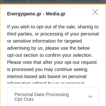
αποσυνδέετε ευαίσθητες συσκευές -όπως
ηλεκτρονικούς υπολογιστές, modem–routers και
Energygame.gr -
Media.gr
ορισμένες οικιακές συσκευές- για να
αποφευχθούν τυχόν ζημιές όταν επανέλθει το
If you wish to opt-out of the sale, sharing to
ρεύμα. Τα ψυγεία και οι καταψύκτες πρέπει να
third parties, or processing of your personal
μένουν κλειστά ώστε να διατηρούνται τα τρόφιμα
or sensitive information for targeted
όσο το δυνατόν περισσότερο.
advertising by us, please use the below
opt-out section to confirm your selection.
Διαβάστε ακόμη
Please note that after your opt-out request
is processed you may continue seeing
Τσάφος: Τα αντίδοτα σε μία εκτίναξη των τιμών
interest-based ads based on personal
ρεύματος το καλοκαίρι
information utilized by us or personal
information disclosed to third parties prior
Air fryer vs φούρνος: Πόσο ρεύμα εξοικονομεί
Personal Data Processing
to your opt-out. You may separately opt-out
πραγματικά
Opt Outs
of the further disclosure of your personal