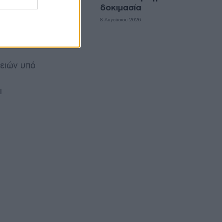
δοκιμασία
 Olgierd
8 Αυγούστου 2026
ρειών υπό
ι