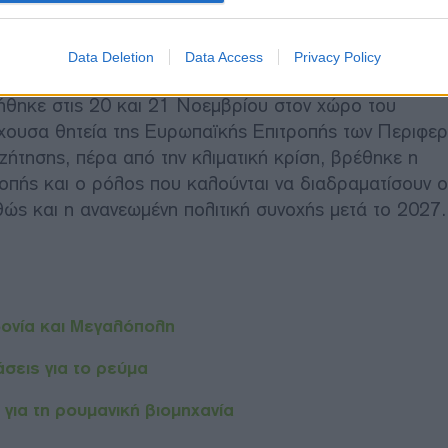
της ομάδας του ΕΛΚ στην Επιτροπή των Περιφερειών
Data Deletion
Data Access
Privacy Policy
θηκε στις 20 και 21 Νοεμβρίου στον χώρο του
ρέχουσα θητεία της Ευρωπαϊκής Επιτροπής των Περιφε
ζήτησης, πέρα από την κλιματική κρίση, βρέθηκε η
πής και ο ρόλος που καλούνται να διαδραματίσουν ο
αθώς και η ανανεωμένη πολιτική συνοχής μετά το 2027.
δονία και Μεγαλόπολη
σεις για το ρεύμα
 για τη ρουμανική βιομηχανία