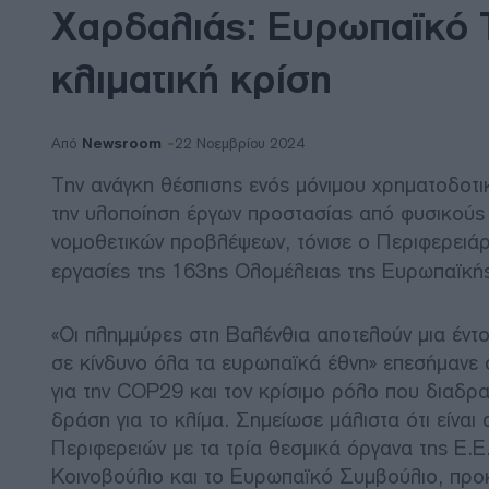
Χαρδαλιάς: Ευρωπαϊκό 
κλιματική κρίση
Newsroom
Από
22 Νοεμβρίου 2024
Την ανάγκη θέσπισης ενός μόνιμου χρηματοδοτικ
την υλοποίηση έργων προστασίας από φυσικούς
νομοθετικών προβλέψεων, τόνισε ο Περιφερειά
εργασίες της 163ης Ολομέλειας της Ευρωπαϊκής
«Οι πλημμύρες στη Βαλένθια αποτελούν μια έντον
σε κίνδυνο όλα τα ευρωπαϊκά έθνη» επεσήμανε ο
για την COP29 και τον κρίσιμο ρόλο που διαδρα
δράση για το κλίμα. Σημείωσε μάλιστα ότι είναι
Περιφερειών με τα τρία θεσμικά όργανα της Ε.
Κοινοβούλιο και το Ευρωπαϊκό Συμβούλιο, προκ