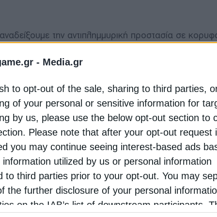
 αναδείξουμε την αντιπλημμυρική προστασία σε κορυφ
 προτάσεις και ενισχύοντας νέα χρηματοδοτικά εργαλ
μείου Πρόληψης και Ανθεκτικότητα
ς» υπογράμμισε
game.gr -
Media.gr
 τη Νέα Καταστατική Ολομέλεια του Φεβρουαρίου, π
 Επιτροπής. «Για να ανταποκριθούμε σε αυτή την πρόκ
sh to opt-out of the sale, sharing to third parties, o
 για τα χρόνια που έρχονται» σημείωσε χαρακτηριστικά
ng of your personal or sensitive information for ta
ing by us, please use the below opt-out section to 
νεδρίασης, ο κ. Χαρδαλιάς αναφέρθηκε στην ισχυρή 
ection. Please note that after your opt-out request 
 την άμεση ανάληψη των απαραίτητων πρωτοβουλιών, κ
d you may continue seeing interest-based ads ba
 ποτέ αναγκαίο να ενώσουμε δυνάμεις για νέες τολμηρ
 information utilized by us or personal information
πρόσθετα επαρκή χρηματοδοτικά εργαλεία», επαναλαμ
d to third parties prior to your opt-out. You may se
 χρηματοδότησης. «Σε αυτή την κοινή προσπάθεια, η
τρια. Γιατί η κλιματική κρίση είναι εδώ και μας αφορ
of the further disclosure of your personal informati
ε ο κ. Χαρδαλιάς.
rties on the IAB’s list of downstream participants. T