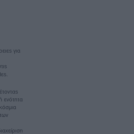
ειες για
τις
ες.
έτοντας
ή ενότητα
γκόσμια
 των
ιαχείριση