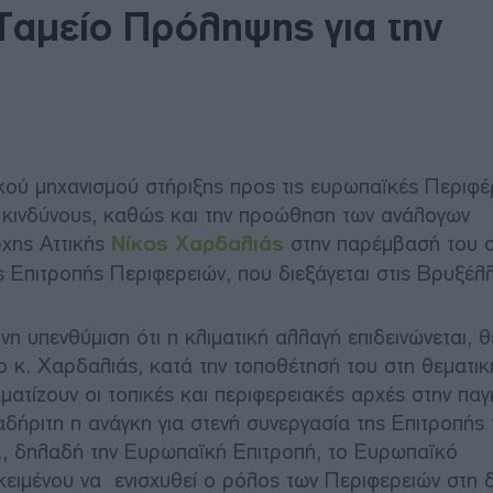
Ταμείο Πρόληψης για την
ού μηχανισμού στήριξης προς τις ευρωπαϊκές Περιφέρ
 κινδύνους, καθώς και την προώθηση των ανάλογων
ρχης Αττικής
Νίκος Χαρδαλιάς
στην παρέμβασή του σ
 Επιτροπής Περιφερειών, που διεξάγεται στις Βρυξέλλ
η υπενθύμιση ότι η κλιματική αλλαγή επιδεινώνεται, θ
 κ. Χαρδαλιάς, κατά την τοποθέτησή του στη θεματικ
ματίζουν οι τοπικές και περιφερειακές αρχές στην πα
 αδήριτη η ανάγκη για στενή συνεργασία της Επιτροπής
Ε., δηλαδή την Ευρωπαϊκή Επιτροπή, το Ευρωπαϊκό
ειμένου να ενισχυθεί ο ρόλος των Περιφερειών στη δ