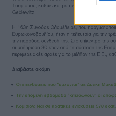
Τουρισμού, καθώς και με τον Πολωνό Πρόεδρο 
Geblewitz.
Η 163η Σύνοδος Ολομέλειας, που πραγματοποιή
Ευρωκοινοβουλίου, ήταν η τελευταία για την τ
την παρούσα σύνθεσή της. Στο επίκεντρο της συ
συμπλήρωση 30 ετών από τη σύσταση της Επιτρο
περιφερειακές αρχές για το μέλλον της Ε.Ε., κ
Διαβάστε ακόμη
Οι επενδύσεις που “έρχονται” σε Δυτική Μακε
Την επόμενη εβδομάδα “κλειδώνουν” οι αποφά
Κομισιόν: Ναι σε κρατικές ενισχύσεις 578 εκατ.