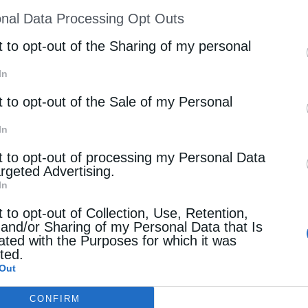
ion may also be disclosed by us to third parties on
 Χαρδαλιά για θέματα της Αττικ
nal Data Processing Opt Outs
st of Downstream Participants
that may further discl
rd parties.
t to opt-out of the Sharing of my personal
 Περιφερειάρχης Αττικής συναντήθηκε με τον Ευρωβο
In
λη Μεϊμαράκη και τον Ευρωβουλευτή του ΠΑΣΟΚ και
λιο Γιάννη Μανιάτη.
t to opt-out of the Sale of my Personal
In
 που αφορούν στο ρόλο που μπορούν να διαδραματίσο
 καθώς και στις ενέργειες που απαιτούνται για τη θω
t to opt-out of processing my Personal Data
argeted Advertising.
In
για τις πρωτοβουλίες και για την προσπάθεια που γί
t to opt-out of Collection, Use, Retention,
 and/or Sharing of my Personal Data that Is
α μιας ανθεκτικής, πράσινης και βιώσιμης Μητροπολιτι
ated with the Purposes for which it was
 περιβάλλον.
cted.
Out
ιφερειάρχη Κεντρικής Μακεδονίας Απόστολο Τζιτζικώσ
CONFIRM
ν νέων καθηκόντων του ως Επίτροπος Μεταφορών και