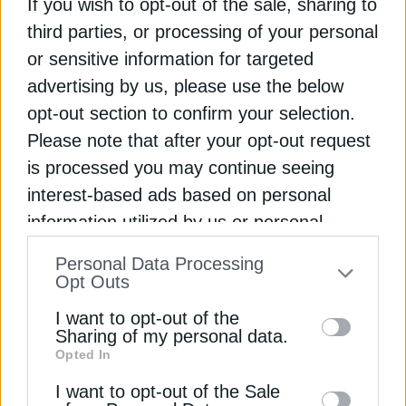
If you wish to opt-out of the sale, sharing to
Διαβάστε ακόμη
third parties, or processing of your personal
or sensitive information for targeted
Καύσιμα: Αποκαλυπτήρια για έρευνα του ΕΜΠ
advertising by us, please use the below
σχετικά με την παραβατικότητα
opt-out section to confirm your selection.
Please note that after your opt-out request
ΑΑΔΕ: Μπλόκο σε πλοίο στο λιμάνι του Βόλου με
is processed you may continue seeing
12.300 λίτρα λαθραίων καυσίμων
interest-based ads based on personal
information utilized by us or personal
Πυρκαγιά σε εγκατάσταση αποθήκευσης καυσίμων
information disclosed to third parties prior
στη Ρωσία
Personal Data Processing
to your opt-out. You may separately opt-out
Opt Outs
ΑΤΤΙΚΗ
ΒΕΝΖΙΝΗ
ΚΑΥΣΙΜΑ
ΠΡΑΤΗΡΙΑ
of the further disclosure of your personal
I want to opt-out of the
information by third parties on the IAB’s list
Sharing of my personal data.
Opted In
of downstream participants. This
information may also be disclosed by us to
I want to opt-out of the Sale