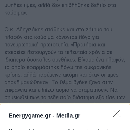
υψηλές τιμές, αλλά δεν επιβλήθηκε δελτίο στα
καύσιμα».
Ο κ. Αληγιζάκης στάθηκε και στο ζήτημα του
πλαφόν στα καύσιμα κάνοντας λόγο για
πανευρωπαική πρωτοτυπία. «Πρατήρια και
εταιρείες λειτουργούν τα τελευταία χρόνια σε
ιδιαίτερα δύσκολες συνθήκες. Είχαμε ένα πλαφόν,
το οποίο εφαρμόστηκε λόγω της ουκρανικής
κρίσης, αλλά παρέμεινε ακόμη και όταν οι τιμές
αποκλιμακώθηκαν. Το θέμα βγήκε ξανά στην
επιφάνεια και ελπίζω αύριο να σταματήσει». Να
σημειωθεί πως το τελευταίο διάστημα εξαιτίας των
ελέγχων της πολιτείας σφραγίστηκαν λόγω της
παραβατικότητας 92 πρατήρια, 66 εκ των οποίων
Energygame.gr -
Media.gr
βρίσκονται στην Αθήνα.