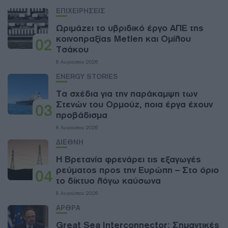
ΕΠΙΧΕΙΡΗΣΕΙΣ
Ωριμάζει το υβριδικό έργο ΑΠΕ της
κοινοπραξίας Metlen και Ομίλου
02
Τσάκου
8 Αυγούστου 2026
ENERGY STORIES
Τα σχέδια για την παράκαμψη των
Στενών του Ορμούζ, ποια έργα έχουν
03
προβάδισμα
8 Αυγούστου 2026
ΔΙΕΘΝΗ
Η Βρετανία φρενάρει τις εξαγωγές
ρεύματος προς την Ευρώπη – Στο όριο
04
το δίκτυο λόγω καύσωνα
8 Αυγούστου 2026
ΑΡΘΡΑ
Great Sea Interconnector: Σημαντικές