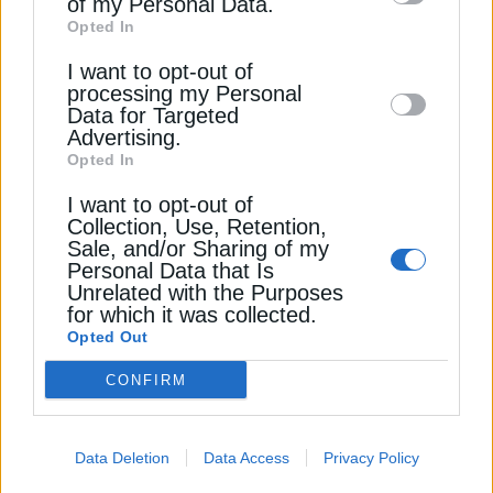
of my Personal Data.
third parties on the
IAB’s List of
ΔΕΊΤΕ ΕΠΊΣΗΣ
Opted In
Downstream Participants
that may further
I want to opt-out of
disclose it to other third parties.
processing my Personal
Data for Targeted
Advertising.
Opted In
I want to opt-out of
Collection, Use, Retention,
Sale, and/or Sharing of my
Personal Data that Is
ΠΕΤΡΕΛΑΙΟ
Unrelated with the Purposes
Σαουδική Αραβία: Σε υψηλό τριμήνου οι
for which it was collected.
Opted Out
εξαγωγές πετρελαίου
21 Ιουλίου 2025
CONFIRM
Data Deletion
Data Access
Privacy Policy