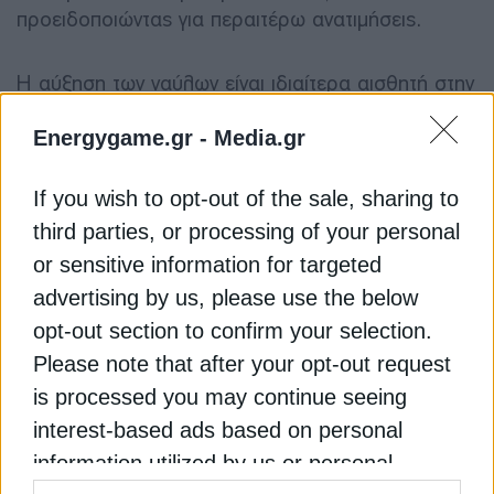
προειδοποιώντας για περαιτέρω ανατιμήσεις.
Η αύξηση των ναύλων είναι ιδιαίτερα αισθητή στην
Ασία. Η Cathay Pacific ανακοίνωσε νέες
Energygame.gr -
Media.gr
επιβαρύνσεις καυσίμων που φτάνουν περίπου τα
350 δολάρια για υπερατλαντικές πτήσεις μετ’
επιστροφής. Στις ΗΠΑ, σύμφωνα με την Kayak, το
If you wish to opt-out of the sale, sharing to
μέσο κόστος διεθνούς αεροπορικού εισιτηρίου
third parties, or processing of your personal
αυξήθηκε κατά 16% σε σχέση με πέρυσι,
or sensitive information for targeted
φτάνοντας τα 1.101 δολάρια, ενώ οι εσωτερικές
advertising by us, please use the below
πτήσεις κατέγραψαν άνοδο 24%.
opt-out section to confirm your selection.
Please note that after your opt-out request
Παράλληλα, οι αεροπορικές εταιρείες μειώνουν
is processed you may continue seeing
τα θερινά τους προγράμματα. Σύμφωνα με τη
interest-based ads based on personal
Cirium, έχουν ήδη αφαιρεθεί περίπου 9,3 εκατ.
θέσεις από τα προγράμματα πτήσεων, με έμφαση
information utilized by us or personal
στις λιγότερο κερδοφόρες διαδρομές. Η