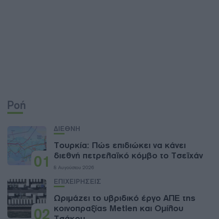
Ροή
ΔΙΕΘΝΗ
Τουρκία: Πώς επιδιώκει να κάνει
διεθνή πετρελαϊκό κόμβο το Τσεϊχάν
01
8 Αυγούστου 2026
ΕΠΙΧΕΙΡΗΣΕΙΣ
Ωριμάζει το υβριδικό έργο ΑΠΕ της
κοινοπραξίας Metlen και Ομίλου
02
Τσάκου