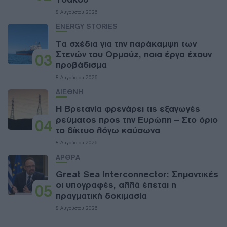
8 Αυγούστου 2026
ENERGY STORIES
Τα σχέδια για την παράκαμψη των
Στενών του Ορμούζ, ποια έργα έχουν
03
προβάδισμα
8 Αυγούστου 2026
ΔΙΕΘΝΗ
Η Βρετανία φρενάρει τις εξαγωγές
ρεύματος προς την Ευρώπη – Στο όριο
04
το δίκτυο λόγω καύσωνα
8 Αυγούστου 2026
ΑΡΘΡΑ
Great Sea Interconnector: Σημαντικές
οι υπογραφές, αλλά έπεται η
05
πραγματική δοκιμασία
8 Αυγούστου 2026