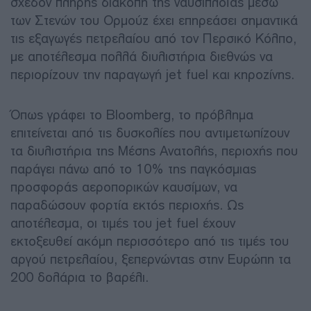
σχεδόν πλήρης διακοπή της ναυσιπλοΐας μέσω
των Στενών του Ορμούζ έχει επηρεάσει σημαντικά
τις εξαγωγές πετρελαίου από τον Περσικό Κόλπο,
με αποτέλεσμα πολλά διυλιστήρια διεθνώς να
περιορίζουν την παραγωγή jet fuel και κηροζίνης.
Όπως γράφει το Bloomberg, το πρόβλημα
επιτείνεται από τις δυσκολίες που αντιμετωπίζουν
τα διυλιστήρια της Μέσης Ανατολής, περιοχής που
παράγει πάνω από το 10% της παγκόσμιας
προσφοράς αεροπορικών καυσίμων, να
παραδώσουν φορτία εκτός περιοχής. Ως
αποτέλεσμα, οι τιμές του jet fuel έχουν
εκτοξευθεί ακόμη περισσότερο από τις τιμές του
αργού πετρελαίου, ξεπερνώντας στην Ευρώπη τα
200 δολάρια το βαρέλι.