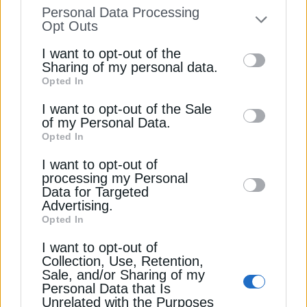
information disclosed to third parties prior
Personal Data Processing
Lufthansa ανακοίνωσε ότι θα ακυρώσει 20.000
to your opt-out. You may separately opt-out
Opt Outs
πτήσεις μικρών αποστάσεων στην Ευρώπη αυτό το
of the further disclosure of your personal
καλοκαίρι.
I want to opt-out of the
information by third parties on the IAB’s list
Sharing of my personal data.
Opted In
of downstream participants. This
Ακόμη και αν αποκατασταθεί η ναυσιπλοΐα στα
information may also be disclosed by us to
Στενά του Ορμούζ, οι αναλυτές εκτιμούν ότι θα
I want to opt-out of the Sale
of my Personal Data.
third parties on the
IAB’s List of
χρειαστεί χρόνος για να επανέλθει η ομαλή ροή
Opted In
πετρελαίου και αεροπορικών καυσίμων. Μέχρι
Downstream Participants
that may further
τότε, οι επιβάτες αναμένεται να συνεχίσουν να
I want to opt-out of
disclose it to other third parties.
processing my Personal
πληρώνουν ακριβότερα εισιτήρια και να
Data for Targeted
αντιμετωπίζουν αυξημένο κίνδυνο ακυρώσεων και
Advertising.
καθυστερήσεων στις πτήσεις τους.
Opted In
I want to opt-out of
Διαβάστε ακόμη
Collection, Use, Retention,
Sale, and/or Sharing of my
Personal Data that Is
Unrelated with the Purposes
Ακύρωση χιλιάδων πτήσεων εν μέσω φόβου για