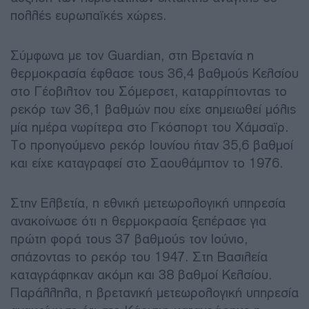
πολλές ευρωπαϊκές χώρες.
Σύμφωνα με τον Guardian, στη Βρετανία η
θερμοκρασία έφθασε τους 36,4 βαθμούς Κελσίου
στο Γέοβιλτον του Σόμερσετ, καταρρίπτοντας το
ρεκόρ των 36,1 βαθμών που είχε σημειωθεί μόλις
μία ημέρα νωρίτερα στο Γκόσπορτ του Χάμσαϊρ.
Το προηγούμενο ρεκόρ Ιουνίου ήταν 35,6 βαθμοί
και είχε καταγραφεί στο Σαουθάμπτον το 1976.
Στην Ελβετία, η εθνική μετεωρολογική υπηρεσία
ανακοίνωσε ότι η θερμοκρασία ξεπέρασε για
πρώτη φορά τους 37 βαθμούς τον Ιούνιο,
σπάζοντας το ρεκόρ του 1947. Στη Βασιλεία
καταγράφηκαν ακόμη και 38 βαθμοί Κελσίου.
Παράλληλα, η βρετανική μετεωρολογική υπηρεσία