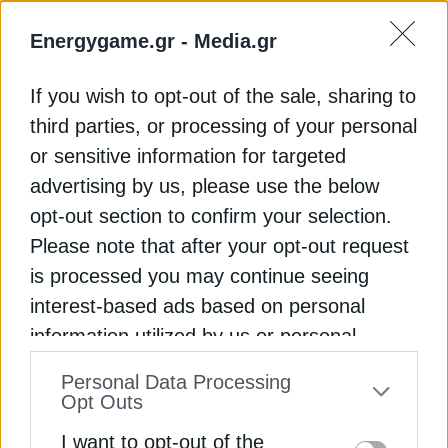
Γερμανία προετοιμάζεται για θερμοκρασίες από
35 έως 41 βαθμούς τις επόμενες ημέρες. Στη
Energygame.gr -
Media.gr
Γερμανία ακυρώθηκαν υπαίθριες αθλητικές
εκδηλώσεις, ενώ η σιδηροδρομική εταιρεία
If you wish to opt-out of the sale, sharing to
Deutsche Bahn προειδοποίησε για πιθανές
third parties, or processing of your personal
σοβαρές διαταραχές λόγω πυρκαγιών, καταιγίδων
or sensitive information for targeted
και ακραίων καιρικών φαινομένων.
advertising by us, please use the below
opt-out section to confirm your selection.
Οι επιστήμονες συνδέουν τον καύσωνα με
την κλιματική αλλαγή
Please note that after your opt-out request
is processed you may continue seeing
Οι επιστήμονες εκτιμούν ότι οι σημερινές ακραίες
interest-based ads based on personal
θερμοκρασίες στην Ευρώπη είναι κατά 2 έως 4
information utilized by us or personal
βαθμούς Κελσίου υψηλότερες εξαιτίας της
information disclosed to third parties prior
κλιματικής αλλαγής που προκαλείται από τις
Personal Data Processing
to your opt-out. You may separately opt-out
εκπομπές αερίων του θερμοκηπίου από την καύση
Opt Outs
ορυκτών καυσίμων.
of the further disclosure of your personal
I want to opt-out of the