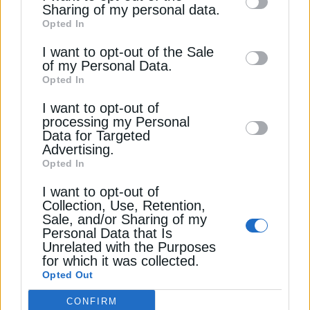
information by third parties on the IAB’s list
Sharing of my personal data.
Σύμφωνα με ειδικούς, χιλιάδες άνθρωποι
Opted In
of downstream participants. This
ενδέχεται να έχουν χάσει πρόωρα τη ζωή τους
information may also be disclosed by us to
I want to opt-out of the Sale
λόγω της ζέστης, αν και η πλήρης αποτίμηση των
of my Personal Data.
third parties on the
IAB’s List of
επιπτώσεων θα απαιτήσει χρόνο.
Opted In
Downstream Participants
that may further
I want to opt-out of
disclose it to other third parties.
Ο επικεφαλής του ΟΗΕ για το κλίμα, Simon Stiell,
processing my Personal
Data for Targeted
δήλωσε ότι ο καύσωνας αποτελεί ακόμη ένα
Advertising.
τίμημα της εξάρτησης από τα ορυκτά καύσιμα.
Opted In
Όπως τόνισε, η ακραία ζέστη θα συνεχίσει να
επιδεινώνεται όσο δεν μειώνονται οι παγκόσμιες
I want to opt-out of
Collection, Use, Retention,
εκπομπές άνθρακα, καλώντας σε ταχύτερη
Sale, and/or Sharing of my
μετάβαση στις ανανεώσιμες πηγές ενέργειας και
Personal Data that Is
στην προστασία των δασών.
Unrelated with the Purposes
for which it was collected.
Opted Out
Την ίδια στιγμή, η Βρετανία επέκτεινε την κόκκινη
προειδοποίηση για τη δημόσια υγεία έως το
CONFIRM