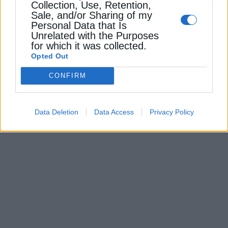
Collection, Use, Retention,
Sale, and/or Sharing of my
Personal Data that Is
ΠΕΡΙΒΑΛΛΟΝ
Unrelated with the Purposes
for which it was collected.
ΥΠΕΝ: Κοντά σε ολοκλήρωση η
Opted Out
θεσμοθέτηση του Εθνικού Θαλάσσιου
Πάρκου Νοτίου Αιγαίου 1 – Νότιες
CONFIRM
Κυκλάδες
21 Απριλίου 2026
Data Deletion
Data Access
Privacy Policy