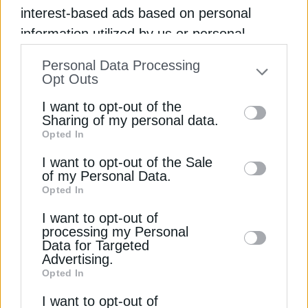
interest-based ads based on personal
information utilized by us or personal
information disclosed to third parties prior
Personal Data Processing
to your opt-out. You may separately opt-out
Opt Outs
of the further disclosure of your personal
I want to opt-out of the
information by third parties on the IAB’s list
Sharing of my personal data.
ΠΕΡΙΒΑΛΛΟΝ
Opted In
of downstream participants. This
Πώς επηρεάζουν τα κύματα καύσωνα
information may also be disclosed by us to
I want to opt-out of the Sale
τους ωκεανούς;
of my Personal Data.
third parties on the
IAB’s List of
Opted In
17 Οκτωβρίου 2024
Downstream Participants
that may further
I want to opt-out of
disclose it to other third parties.
processing my Personal
Data for Targeted
Advertising.
Opted In
I want to opt-out of