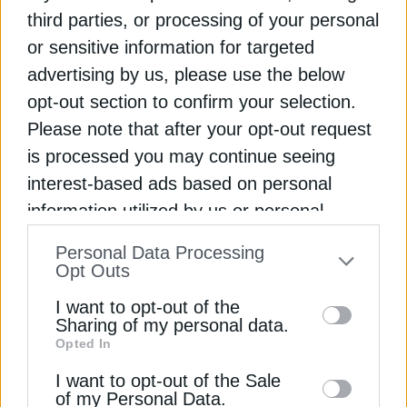
third parties, or processing of your personal
Οι αυστραλιανές δυνάμεις κατήργησαν σταδιακά
or sensitive information for targeted
τους αφρούς που περιέχουν PFAS το 2004, αλλά
advertising by us, please use the below
αυτές παραμένουν σε υψηλά επίπεδα στο
περιβάλλον γύρω από πολλές στρατιωτικές
opt-out section to confirm your selection.
εγκαταστάσεις, ανέφερε πέρυσι κοινοβουλευτική
Please note that after your opt-out request
επιτροπή έρευνας. Μια κοινότητα Αβοριγίνων που
is processed you may continue seeing
ζει κοντά σε μια βάση έχει εκφράσει ανησυχίες για
interest-based ads based on personal
τους κινδύνους για την υγεία.
information utilized by us or personal
information disclosed to third parties prior
Τον Μάιο 2023, η αυστραλιανή κυβέρνηση είχε
Personal Data Processing
to your opt-out. You may separately opt-out
διευθετήσει με φιλικό διακανονισμό συλλογική
Opt Outs
of the further disclosure of your personal
αγωγή που είχε ασκηθεί μετά τη φερόμενη χρήση
I want to opt-out of the
σε στρατιωτικές βάσεις «αιώνιων χημικών», τα
information by third parties on the IAB’s list
Sharing of my personal data.
οποία φέρεται να ρύπαναν το έδαφος και τα
Opted In
of downstream participants. This
υπόγεια ύδατα.
information may also be disclosed by us to
I want to opt-out of the Sale
of my Personal Data.
third parties on the
IAB’s List of