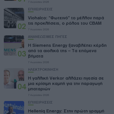
7 Αυγούστου 2026
ΕΠΙΧΕΙΡΗΣΕΙΣ
Viohalco: “Φωτεινό” το μέλλον παρά
τις προκλήσεις, ο ρόλος του CBAM
02
7 Αυγούστου 2026
ΑΝΑΝΕΩΣΙΜΕΣ ΠΗΓΕΣ
Η Siemens Energy ξαναβλέπει κέρδη
από τα αιολικά της – Τα επόμενα
03
βήματα
7 Αυγούστου 2026
ΗΛΕΚΤΡΟΚΙΝΗΣΗ
Η γαλλική Verkor αλλάζει ηγεσία σε
μια κρίσιμη καμπή για την παραγωγή
04
μπαταριών
7 Αυγούστου 2026
ΕΠΙΧΕΙΡΗΣΕΙΣ
Helleniq Energy: Στην πρώτη γραμμή