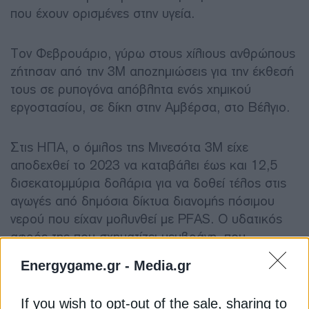
που έχουν ορισμένες στην υγεία.
Τον Φεβρουάριο, γύρω στους χίλιους ανθρώπους
ζήτησαν από την 3M αποζημιώσεις για την έκθεσή
τους σε ρυπογόνα απόβλητα ενός χημικού
εργοστασίου, σε δίκη στην Αμβέρσα, στο Βέλγιο.
Στις ΗΠΑ, ο όμιλος της Μινεσότα 3M είχε
αποδεχθεί το 2023 να καταβάλει έως και 12,5
δισεκατομμύρια δολάρια για να δοθεί τέλος στις
αγωγές από δημόσια δίκτυα διανομής πόσιμου
νερού που είχαν μολυνθεί με PFAS. Ο υδατικός
αφρός της που σχηματίζει μεμβράνη, που
χρησιμοποιήθηκε από τους πυροσβέστες για την
Energygame.gr -
Media.gr
κατάσβεση των πυρκαγιών, είχε βρεθεί ιδιαιτέρως
στο στόχαστρο.
If you wish to opt-out of the sale, sharing to