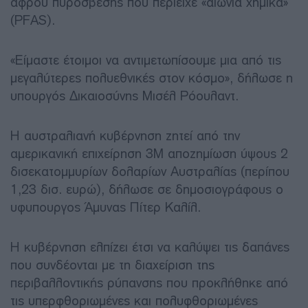
αφρού πυρόσβεσης που περιείχε «αιώνια χημικά»
(PFAS).
«Είμαστε έτοιμοι να αντιμετωπίσουμε μια από τις
μεγαλύτερες πολυεθνικές στον κόσμο», δήλωσε η
υπουργός Δικαιοσύνης Μισέλ Ρόουλαντ.
Η αυστραλιανή κυβέρνηση ζητεί από την
αμερικανική επιχείρηση 3M αποζημίωση ύψους 2
δισεκατομμυρίων δολαρίων Αυστραλίας (περίπου
1,23 δισ. ευρώ), δήλωσε σε δημοσιογράφους ο
υφυπουργος Άμυνας Πίτερ Καλίλ.
Η κυβέρνηση ελπίζει έτσι να καλύψει τις δαπάνες
που συνδέονται με τη διαχείριση της
περιβαλλοντικής ρύπανσης που προκλήθηκε από
τις υπερφθοριωμένες και πολυφθοριωμένες