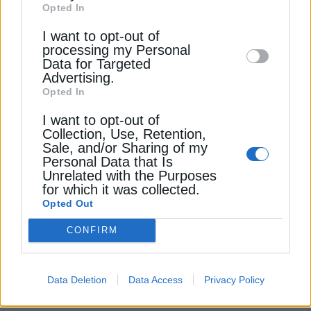
Διαβάστε ακόμη
Opted In
Downstream Participants
that may further
I want to opt-out of
disclose it to other third parties.
processing my Personal
Ειδικοί προειδοποιούν για έλλειψη φυσικού αερίου
Data for Targeted
στην Αυστραλία
Advertising.
Opted In
Έως 3,88 δισ. δολάρια το τίμημα για τα
I want to opt-out of
ανθρακωρυχεία της Anglo American στην
Collection, Use, Retention,
Sale, and/or Sharing of my
Αυστραλία
Personal Data that Is
Unrelated with the Purposes
Αυστραλία: Πίεση σε Κινέζους επενδυτές για
for which it was collected.
αποεπένδυση από εταιρεία σπάνιων γαιών
Opted Out
CONFIRM
ΑΥΣΤΡΑΛΙΑ
ΗΠΑ
ΡΥΠΟΙ
ΥΓΕΙΑ
Data Deletion
Data Access
Privacy Policy