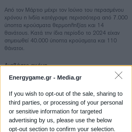
Από τον Μάρτιο μέχρι τον Ιούνιο του περασμένου
χρόνου η Ινδία κατέγραψε περισσότερα από 7.000
ύποπτα κρούσματα θερμοπληξίας και 14
θανάτους. Κατά την ίδια περίοδο το 2024 είχαν
σημειωθεί 40.000 ύποπτα κρούσματα και 110
θάνατοι.
Διαβάστε ακόμη
Energygame.gr -
Media.gr
Στην Ινδία η προσωρινή πρόεδρος της
Βενεζουέλας για κρίσιμες συνομιλίες πετρελαίου
If you wish to opt-out of the sale, sharing to
third parties, or processing of your personal
Reliance και CATL σε συνομιλίες για συστήματα
or sensitive information for targeted
αποθήκευσης ενέργειας στην Ινδία
advertising by us, please use the below
opt-out section to confirm your selection.