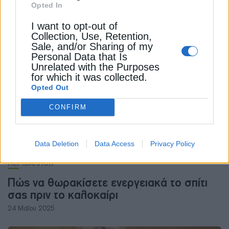
ΠΕΡΙΒΑΛΛΟΝ
Opted In
Εξοικονόμηση ενέργειας: Γιατί δεν έχει
I want to opt-out of
απήχηση στη βιομηχανία
Collection, Use, Retention,
Sale, and/or Sharing of my
14 Οκτωβρίου 2025
Personal Data that Is
Unrelated with the Purposes
for which it was collected.
Opted Out
CONFIRM
Data Deletion
Data Access
Privacy Policy
ΠΕΡΙΒΑΛΛΟΝ
Πώς να θωρακίσετε ενεργειακά το σπίτι
σας πριν το καλοκαίρι
24 Μαΐου 2025