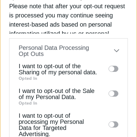
Ινδία: Σχέδιο για μείωση ζωνών ασφαλείας γύρω
Please note that after your opt-out request
από πυρηνικούς σταθμούς
is processed you may continue seeing
ΘΕΡΜΟΚΡΑΣΙΑ
ΙΝΔΙΑ
ΚΑΥΣΩΝΑΣ
interest-based ads based on personal
information utilized by us or personal
information disclosed to third parties prior
Personal Data Processing
to your opt-out. You may separately opt-out
Opt Outs
of the further disclosure of your personal
ΔΕΊΤΕ ΕΠΊΣΗΣ
I want to opt-out of the
information by third parties on the IAB’s list
Sharing of my personal data.
Opted In
of downstream participants. This
information may also be disclosed by us to
I want to opt-out of the Sale
of my Personal Data.
third parties on the
IAB’s List of
Opted In
Downstream Participants
that may further
I want to opt-out of
disclose it to other third parties.
processing my Personal
Data for Targeted
Advertising.