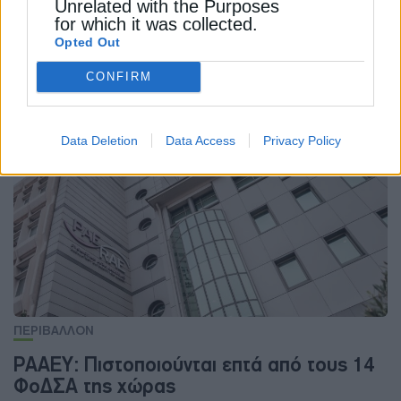
Unrelated with the Purposes
for which it was collected.
Opted Out
ΠΕΡΙΒΑΛΛΟΝ
CONFIRM
Κινδυνεύει ο στόχος του 2030 για τα SAF
27 Μαρτίου 2025
Data Deletion
Data Access
Privacy Policy
ΠΕΡΙΒΑΛΛΟΝ
ΡΑΑΕΥ: Πιστοποιούνται επτά από τους 14
ΦοΔΣΑ της χώρας