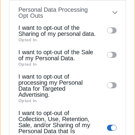
information disclosed to third parties prior
Personal Data Processing
to your opt-out. You may separately opt-out
Opt Outs
of the further disclosure of your personal
I want to opt-out of the
information by third parties on the IAB’s list
Sharing of my personal data.
Opted In
of downstream participants. This
information may also be disclosed by us to
I want to opt-out of the Sale
of my Personal Data.
third parties on the
IAB’s List of
ΠΕΡΙΒΑΛΛΟΝ
Opted In
Downstream Participants
that may further
Από τις πιο ρυπογόνες βιομηχανίες
I want to opt-out of
disclose it to other third parties.
κλωστοϋφαντουργία και μόδα
processing my Personal
Data for Targeted
1 Απριλίου 2024
Advertising.
Opted In
I want to opt-out of
Collection, Use, Retention,
Sale, and/or Sharing of my
Personal Data that Is