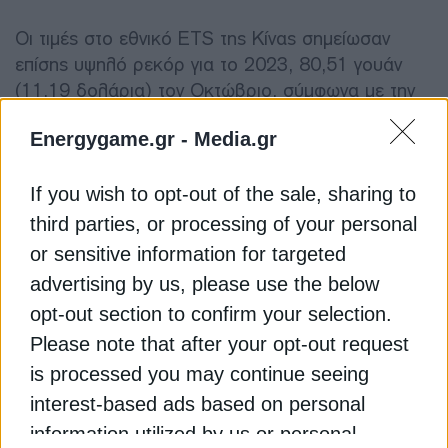
Οι τιμές στο εθνικό ETS της Κίνας σημείωσαν
επίσης υψηλό ρεκόρ για το 2023, 80,51 γουάν
(11,19 δολάρια) τον Οκτώβριο, σύμφωνα με την
έκθεση. Οι αγορές της Βόρειας Αμερικής είχαν
Energygame.gr -
Media.gr
συνολική αξία 71,4 δισ. ευρώ, ενώ η κινεζική
αγορά είχε αξία 2,3 δισ. ευρώ.
If you wish to opt-out of the sale, sharing to
third parties, or processing of your personal
ΑΓΟΡΑ
ΑΝΘΡΑΚΑΣ
ΕΕ (ΕΥΡΩΠΑΪΚΗ ΕΝΩΣΗ)
ΚΛΙΜΑ
or sensitive information for targeted
ΜΕΙΩΣΗ ΕΚΠΟΜΠΩΝ ΡΥΠΩΝ
advertising by us, please use the below
opt-out section to confirm your selection.
Please note that after your opt-out request
is processed you may continue seeing
interest-based ads based on personal
ΔΕΊΤΕ ΕΠΊΣΗΣ
information utilized by us or personal