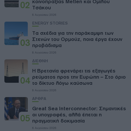
κοινοπραξίας Metlen και Ομίλου
02
Τσάκου
8 Αυγούστου 2026
ENERGY STORIES
Τα σχέδια για την παράκαμψη των
Στενών του Ορμούζ, ποια έργα έχουν
03
προβάδισμα
8 Αυγούστου 2026
ΔΙΕΘΝΗ
Η Βρετανία φρενάρει τις εξαγωγές
ρεύματος προς την Ευρώπη – Στο όριο
04
το δίκτυο λόγω καύσωνα
8 Αυγούστου 2026
ΑΡΘΡΑ
Great Sea Interconnector: Σημαντικές
οι υπογραφές, αλλά έπεται η
05
πραγματική δοκιμασία
8 Αυγούστου 2026