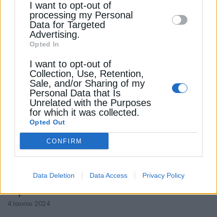
I want to opt-out of
disclose it to other third parties.
Θεοδωρικάκος: Σύντομα λύση για το
processing my Personal
ενεργειακό πρόβλημα της βιομηχανίας
Data for Targeted
Advertising.
21 Ιανουαρίου 2026
Opted In
I want to opt-out of
Collection, Use, Retention,
Sale, and/or Sharing of my
Personal Data that Is
Unrelated with the Purposes
for which it was collected.
Opted Out
CONFIRM
ΗΛΕΚΤΡΙΣΜΟΣ
ΥΠΕΝ: Ρύθμιση για τις οφειλές
Data Deletion
Data Access
Privacy Policy
καταναλωτών από πλημμυροπαθείς
περιοχές
4 Ιουνίου 2024