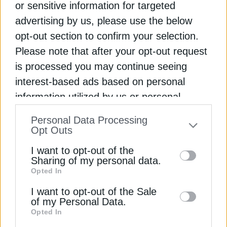
or sensitive information for targeted
advertising by us, please use the below
opt-out section to confirm your selection.
ΗΛΕΚΤΡΙΣΜΟΣ
Please note that after your opt-out request
Eurelectric: Η ανταγωνιστικότητα της
is processed you may continue seeing
ευρωπαϊκής βιομηχανίας περνά από τον
interest-based ads based on personal
μαζικό εξηλεκτρισμό
information utilized by us or personal
3 Ιουνίου 2026
information disclosed to third parties prior
Personal Data Processing
to your opt-out. You may separately opt-out
Opt Outs
of the further disclosure of your personal
I want to opt-out of the
information by third parties on the IAB’s list
Sharing of my personal data.
Opted In
of downstream participants. This
information may also be disclosed by us to
I want to opt-out of the Sale
of my Personal Data.
third parties on the
IAB’s List of
Opted In
Downstream Participants
that may further
ΠΟΛΙΤΙΚΗ