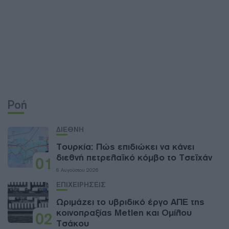
Ροή
ΔΙΕΘΝΗ
Τουρκία: Πώς επιδιώκει να κάνει
διεθνή πετρελαϊκό κόμβο το Τσεϊχάν
01
8 Αυγούστου 2026
ΕΠΙΧΕΙΡΗΣΕΙΣ
Ωριμάζει το υβριδικό έργο ΑΠΕ της
κοινοπραξίας Metlen και Ομίλου
02
Τσάκου