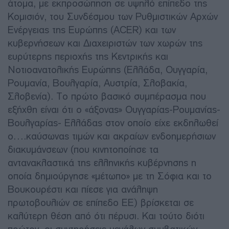
άτομα, με εκπροσώπηση σε υψηλό επίπεδο της
Κομισιόν, του Συνδέσμου των Ρυθμιστικών Αρχών
Ενέργειας της Ευρώπης (ACER) και των
κυβερνήσεων και Διαχειριστών των χωρών της
ευρύτερης περιοχής της Κεντρικής και
Νοτιοανατολικής Ευρώπης (Ελλάδα, Ουγγαρία,
Ρουμανία, Βουλγαρία, Αυστρία, Σλοβακία,
Σλοβενία). Το πρώτο βασικό συμπέρασμα που
εξήχθη είναι ότι ο «άξονας» Ουγγαρίας-Ρουμανίας-
Βουλγαρίας- Ελλάδας στον οποίο είχε εκδηλωθεί
ο….καύσωνας τιμών και ακραίων ενδοημερήσιων
διακυμάνσεων (που κινητοποίησε τα
αντανακλαστικά της ελληνικής κυβέρνησης η
οποία δημιούργησε «μέτωπο» με τη Σόφια και το
Βουκουρέστι και πίεσε για ανάληψη
πρωτοβουλιών σε επίπεδο ΕΕ) βρίσκεται σε
καλύτερη θέση από ότι πέρυσι. Και τούτο διότι