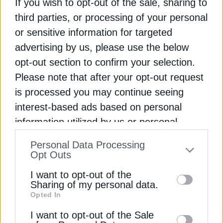
εκτός λειτουργίας λόγω συντήρησης είναι αισθητά
If you wish to opt-out of the sale, sharing to
μειωμένος. Και τούτο διότι πολλές χώρες έχουν
third parties, or processing of your personal
επισπεύσει τις εργασίες συντήρησης σε νευραλγικά
or sensitive information for targeted
σημεία των ενεργειακών τους δικτύων.
advertising by us, please use the below
Χαρακτηριστικά παραδείγματα αποτελούν η
opt-out section to confirm your selection.
Ρουμανία, που φρόντισε να προηγηθεί χρονικά με
τη συντήρηση των πυρηνικών της εγκαταστάσεων,
Please note that after your opt-out request
και η Αυστρία, που έδρασε αναλόγως για τις
is processed you may continue seeing
διασυνοριακές γραμμές μεταφοράς της.
interest-based ads based on personal
information utilized by us or personal
Ειδικά στην Ελλάδα πάντως, η εικόνα εμφανίζεται
information disclosed to third parties prior
βελτιωμένη σε σχέση με το περσινό καλοκαίρι,
Personal Data Processing
to your opt-out. You may separately opt-out
Opt Outs
κυρίως λόγω της προσθήκης μιας ακόμη μονάδας
of the further disclosure of your personal
φυσικού αερίου στο ενεργειακό χαρτοφυλάκιο της
I want to opt-out of the
information by third parties on the IAB’s list
χώρας. Πρόκειται για τη μονάδα της ΓΕΚ ΤΕΡΝΑ
Sharing of my personal data.
Opted In
και της Motor Oil στην Κομοτηνή, ισχύος 877 MW
of downstream participants. This
η οποία βρίσκεται σε δοκιμαστική λειτουργία και
information may also be disclosed by us to
I want to opt-out of the Sale