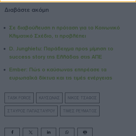
Διαβάστε ακόμη
Σε διαβούλευση η πρόταση για το Κοινωνικό
Κλιματικό Σχέδιο, τι προβλέπει
D. Junghietu: Παράδειγμα προς μίμηση το
success story της Ελλάδας στις ΑΠΕ
Ember: Πώς ο καύσωνας επηρέασε τα
ευρωπαϊκά δίκτυα και τις τιμές ενέργειας
TASK FORCE
ΚΑΥΣΩΝΑΣ
ΝΙΚΟΣ ΤΣΑΦΟΣ
ΣΤΑΥΡΟΣ ΠΑΠΑΣΤΑΥΡΟΥ
ΤΙΜΕΣ ΡΕΥΜΑΤΟΣ