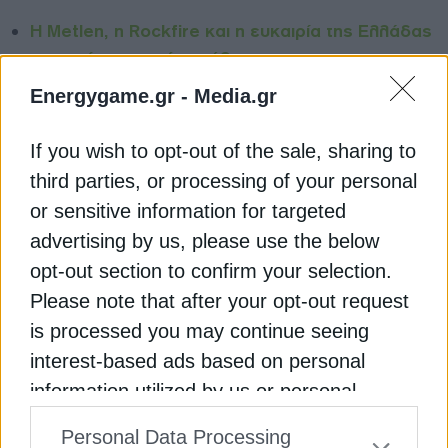
Η Metlen, η Rockfire και η ευκαιρία της Ελλάδας
στις κρίσιμες πρώτες ύλες
Energygame.gr -
Media.gr
PPAs
TARGET MODEL
ΔΕΗ
ΕΒΙΚΕΝ
If you wish to opt-out of the sale, sharing to
ΧΡΗΜΑΤΙΣΤΗΡΙΟ ΕΝΕΡΓΕΙΑΣ
third parties, or processing of your personal
or sensitive information for targeted
advertising by us, please use the below
opt-out section to confirm your selection.
ΔΕΊΤΕ ΕΠΊΣΗΣ
Please note that after your opt-out request
is processed you may continue seeing
interest-based ads based on personal
information utilized by us or personal
information disclosed to third parties prior
Personal Data Processing