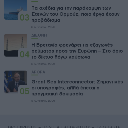
Τα σχέδια για την παράκαμψη των
Στενών του Ορμούζ, ποια έργα έχουν
03
προβάδισμα
8 Αυγούστου 2026
ΔΙΕΘΝΗ
Η Βρετανία φρενάρει τις εξαγωγές
ρεύματος προς την Ευρώπη – Στο όριο
04
το δίκτυο λόγω καύσωνα
8 Αυγούστου 2026
ΑΡΘΡΑ
Great Sea Interconnector: Σημαντικές
οι υπογραφές, αλλά έπεται η
05
πραγματική δοκιμασία
8 Αυγούστου 2026
ΌΡΟΙ ΧΡΉΣΗΣ – ΠΟΛΙΤΙΚΉ ΑΠΟΡΡΉΤΟΥ – ΠΡΟΣΤΑΣΊΑ