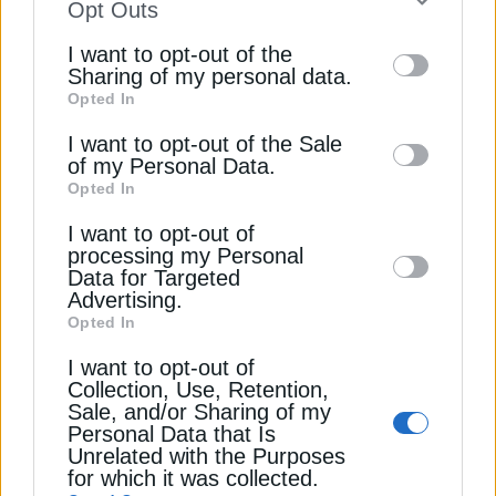
to your opt-out. You may separately opt-out
Opt Outs
of the further disclosure of your personal
I want to opt-out of the
information by third parties on the IAB’s list
Sharing of my personal data.
Opted In
of downstream participants. This
ΗΛΕΚΤΡΙΣΜΟΣ
information may also be disclosed by us to
GSI: Αδιέξοδο με την απόφαση ανάκτησης
I want to opt-out of the Sale
of my Personal Data.
third parties on the
IAB’s List of
δαπανών από ΡΑΕΚ
Opted In
Downstream Participants
that may further
16 Ιουλίου 2025
I want to opt-out of
disclose it to other third parties.
processing my Personal
Data for Targeted
Advertising.
Opted In
I want to opt-out of
Collection, Use, Retention,
Sale, and/or Sharing of my
Personal Data that Is
Unrelated with the Purposes
ΗΛΕΚΤΡΙΣΜΟΣ
for which it was collected.