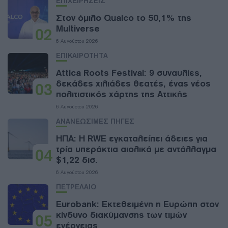
ΕΠΙΧΕΙΡΗΣΕΙΣ
Στον όμιλο Qualco το 50,1% της
Multiverse
02
6 Αυγούστου 2026
ΕΠΙΚΑΙΡΟΤΗΤΑ
Attica Roots Festival: 9 συναυλίες,
δεκάδες χιλιάδες θεατές, ένας νέος
03
πολιτιστικός χάρτης της Αττικής
6 Αυγούστου 2026
ΑΝΑΝΕΩΣΙΜΕΣ ΠΗΓΕΣ
ΗΠΑ: Η RWE εγκαταλείπει άδειες για
τρία υπεράκτια αιολικά με αντάλλαγμα
04
$1,22 δισ.
6 Αυγούστου 2026
ΠΕΤΡΕΛΑΙΟ
Eurobank: Εκτεθειμένη η Ευρώπη στον
κίνδυνο διακύμανσης των τιμών
05
ενέργειας