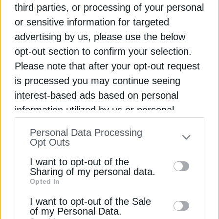
Φωτοβολταϊκά σε ιστορικά κτίρια: Τα οφέλη και
third parties, or processing of your personal
οι ανησυχίες
or sensitive information for targeted
advertising by us, please use the below
Το αίνιγμα των πράσινων καυσίμων SAF, η
στροφή στα eSAFs
opt-out section to confirm your selection.
Please note that after your opt-out request
Γιατί θα συνεχιστούν οι εξαγορές στις
is processed you may continue seeing
κατασκευές
interest-based ads based on personal
information utilized by us or personal
ΑΔΜΗΕ
ΗΛΕΚΤΡΙΚΗ ΔΙΑΣΥΝΔΕΣΗ
ΚΡΗΤΗ
ΚΥΠΡΟΣ
information disclosed to third parties prior
Personal Data Processing
to your opt-out. You may separately opt-out
ΡΑΕΚ
Opt Outs
of the further disclosure of your personal
I want to opt-out of the
information by third parties on the IAB’s list
Sharing of my personal data.
Opted In
of downstream participants. This
information may also be disclosed by us to
I want to opt-out of the Sale
ΔΕΊΤΕ ΕΠΊΣΗΣ
of my Personal Data.
third parties on the
IAB’s List of