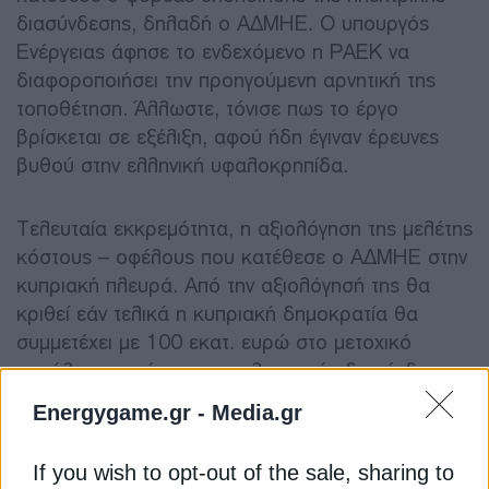
διασύνδεσης, δηλαδή ο ΑΔΜΗΕ. Ο υπουργός
Ενέργειας άφησε το ενδεχόμενο η ΡΑΕΚ να
διαφοροποιήσει την προηγούμενη αρνητική της
τοποθέτηση. Άλλωστε, τόνισε πως το έργο
βρίσκεται σε εξέλιξη, αφού ήδη έγιναν έρευνες
βυθού στην ελληνική υφαλοκρηπίδα.
Τελευταία εκκρεμότητα, η αξιολόγηση της μελέτης
κόστους – οφέλους που κατέθεσε ο ΑΔΜΗΕ στην
κυπριακή πλευρά. Από την αξιολόγησή της θα
κριθεί εάν τελικά η κυπριακή δημοκρατία θα
συμμετέχει με 100 εκατ. ευρώ στο μετοχικό
κεφάλαιο του έργου της ηλεκτρικής διασύνδεσης.
Energygame.gr -
Media.gr
Διαβάστε ακόμη
If you wish to opt-out of the sale, sharing to