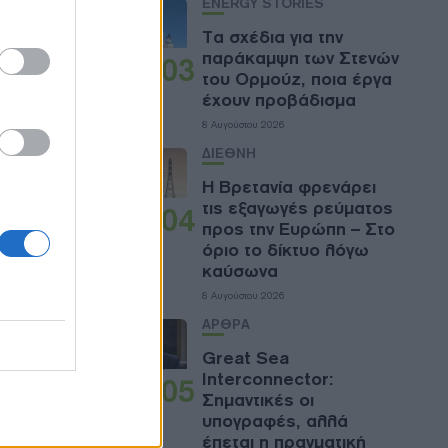
ENERGY STORIES
είο για
Τα σχέδια για την
ας που
παράκαμψη των Στενών
03
του Ορμούζ, ποια έργα
Κεντρική
έχουν προβάδισμα
τα και θα
8 Αυγούστου 2026
ΔΙΕΘΝΗ
α
Η Βρετανία φρενάρει
κών
τις εξαγωγές ρεύματος
04
προς την Ευρώπη – Στο
όριο το δίκτυο λόγω
καύσωνα
8 Αυγούστου 2026
ων
ΑΡΘΡΑ
δομών που
Great Sea
Interconnector:
05
Σημαντικές οι
στήριξη
υπογραφές, αλλά
νεχούς
έπεται η πραγματική