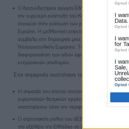
Opted 
Ο διασυνδετήριος αγωγός Ελλάδας-Βόρειας Μακεδον
I wan
την ευρύτερη ανάπτυξη του Κάθετου Διαδρόμου Φυσ
Data.
στοχεύει στην ενίσχυση των ροών φυσικού αερίου π
Opted 
Ευρώπη. Η μελλοντική επέκτασή του προς τη Σερβί
I wan
συμβάλει στη δημιουργία μιας πιο ολοκληρωμένης, 
for T
Νοτιοανατολικής Ευρώπης. Το έργο ευθυγραμμίζετα
Opted 
διαφοροποίηση των οδών εφοδιασμού, μείωση των 
I wan
ενεργειακών υποδομών.
Sale,
Unrel
Στις σημερινές συζητήσεις τονίστηκαν επίσης:
colle
Opted 
Η σημασία του στενού συντονισμού μεταξύ των δι
ευρωπαϊκών θεσμικών οργάνων για τη διασφάλιση 
υποστηρίζουν τόσο την περιφερειακή συνεργασία ό
Ο στρατηγικός ρόλος του ΔΕΣΦΑ στην προώθηση τη
της εξέλιξης της Ελλάδας σε βασική ενεργειακή πύ