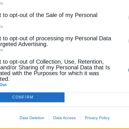
In
ίας αναμένεται επίσης να αποτελέσει βασικό δομικό στοιχ
t to opt-out of the Sale of my Personal
ικού Αερίου, μιας στρατηγικής περιφερειακής πρωτοβουλί
ρος τον βορρά, από την Ελλάδα προς τα Βαλκάνια και την 
In
α θα ενισχύσει περαιτέρω την περιφερειακή διασυνδεσιμότη
t to opt-out of processing my Personal Data
ανθεκτικής και ανταγωνιστικής αγοράς φυσικού αερίου της
argeted Advertising.
ι με τους στρατηγικούς στόχους της Ευρωπαϊκής Ένωσης γι
In
ενεργειακών τρωτών σημείων και ενίσχυση των διασυνορια
t to opt-out of Collection, Use, Retention,
 and/or Sharing of my Personal Data that Is
ated with the Purposes for which it was
cted.
Out
αχειριστών συστημάτων μεταφοράς, των κυβερνήσεων και τ
CONFIRM
της επιτυχούς παράδοσης στρατηγικών διασυνοριακών υπο
σο και τους στόχους ενεργειακής ασφάλειας της ΕΕ.
Data Deletion
Data Access
Privacy Policy
ς περιφερειακής ενεργειακής συνδεσιμότητας και στην υπο
λη για τη Νοτιοανατολική και Κεντρική Ευρώπη μέσω της συ