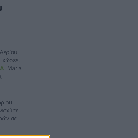
υ
 Αερίου
ο χώρες.
Α
, Maria
a
ήριου
ισχύσει
ορών σε