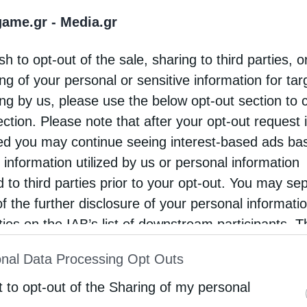
ΣΦΑ, Maria Sferruzza
game.gr -
Media.gr
ΔΕΣΦΑ παραμένει σταθερά προσηλωμένος στη στενή συν
sh to opt-out of the sale, sharing to third parties, o
νδιαφερόμενους φορείς για να διασφαλίσει την επιτυ
ng of your personal or sensitive information for ta
μεταξύ Ελλάδας και Βόρειας Μακεδονίας. Η διασύνδε
ing by us, please use the below opt-out section to 
σει τις περιφερειακές ενεργειακές υποδομές, θα ενι
ection. Please note that after your opt-out request 
ς πηγές και τις οδούς εφοδιασμού και θα συμβάλει σε
d you may continue seeing interest-based ads ba
υσικό αέριο για την ευρύτερη περιοχή».
 information utilized by us or personal information
d to third parties prior to your opt-out. You may se
of the further disclosure of your personal informati
ργειακή συνεργασία μεταξύ των δύο χωρών. Ο αγωγός παρέχ
rties on the IAB’s list of downstream participants. T
ημένες προμήθειες φυσικού αερίου μέσω της Ελλάδας,
ion may also be disclosed by us to third parties on
nal Data Processing Opt Outs
ω του τερματικού σταθμού LNG της Ρεβυθούσας και του F
st of Downstream Participants
that may further discl
ι σημαντικά την ασφάλεια εφοδιασμού της χώρας, ενισχύο
rd parties.
t to opt-out of the Sharing of my personal
 περιφερειακού συστήματος φυσικού αερίου.