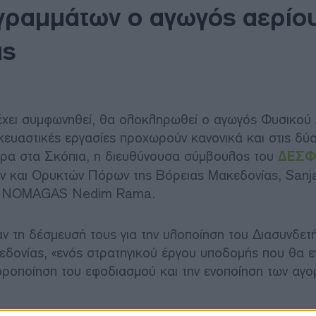
γραμμάτων ο αγωγός αερίο
ας
έχει συμφωνηθεί, θα ολοκληρωθεί ο αγωγός Φυσικού
ευαστικές εργασίες προχωρούν κανονικά και στις δύ
μερα στα Σκόπια, η διευθύνουσα σύμβουλος του
ΔΕΣΦ
ων και Ορυκτών Πόρων της Βόρειας Μακεδονίας, Sanj
της NOMAGAS Nedim Rama.
ν τη δέσμευσή τους για την υλοποίηση του Διασυνδετ
ονίας, «ενός στρατηγικού έργου υποδομής που θα εν
φοροποίηση του εφοδιασμού και την ενοποίηση των αγ