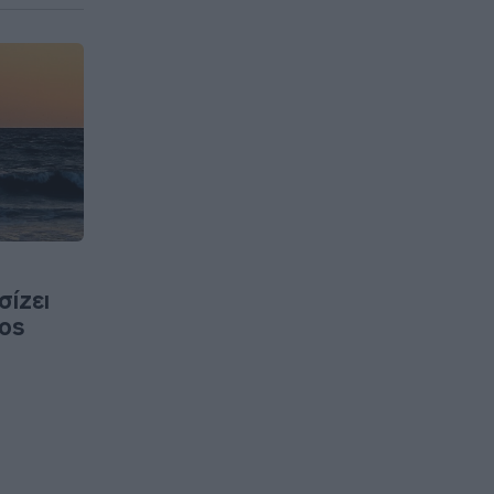
σίζει
νος