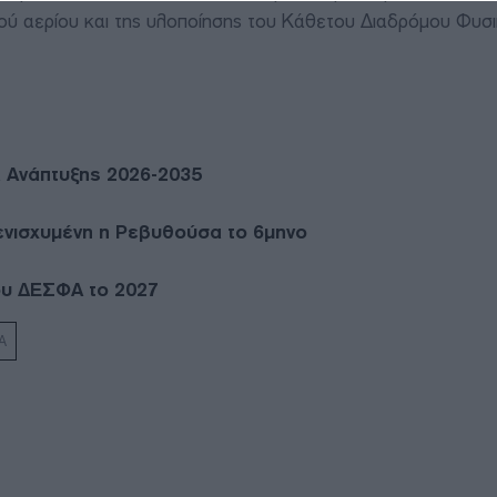
ύ αερίου και της υλοποίησης του Κάθετου Διαδρόμου Φυσ
 Ανάπτυξης 2026-2035
ενισχυμένη η Ρεβυθούσα το 6μηνο
του ΔΕΣΦΑ το 2027
Α