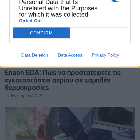
Personal Data that Is
Unrelated with the Purposes
for which it was collected.
Opted Out
CONFIRM
Data Deletion
Data Access
Privacy Policy
ΦΥΣΙΚΟ ΑΕΡΙΟ
Enaon EDA: Πώς να προστατέψετε τις
εγκαταστάσεις αερίου σε χαμηλές
θερμοκρασίες
12 Ιανουαρίου 2026