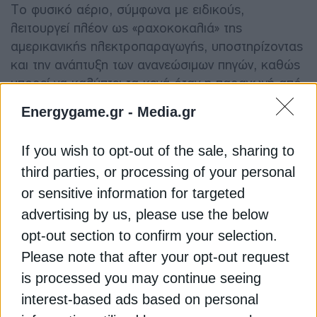
Το φυσικό αέριο, σύμφωνα με ειδικούς,
λειτουργεί πλέον ως «ραχοκοκαλιά» της
αμερικανικής ηλεκτροπαραγωγής, υποστηρίζοντας
και την ανάπτυξη των ανανεώσιμων πηγών, καθώς
μπορεί να καλύπτει τα κενά όταν η παραγωγή από
άνεμο και ήλιο μεταβάλλεται.
Energygame.gr -
Media.gr
Την ίδια στιγμή, οι ανανεώσιμες πηγές
If you wish to opt-out of the sale, sharing to
αναπτύσσονται ταχύτερα ως ποσοστό, όμως το
third parties, or processing of your personal
φυσικό αέριο εξακολουθεί να αυξάνεται σε
or sensitive information for targeted
απόλυτους όγκους κατανάλωσης,
advertising by us, please use the below
επιβεβαιώνοντας τη μετάβαση σε ένα νέο
ενεργειακό μοντέλο όπου ο ηλεκτρισμός και το
opt-out section to confirm your selection.
φυσικό αέριο παίζουν τον κεντρικό ρόλο.
Please note that after your opt-out request
is processed you may continue seeing
Διαβάστε ακόμη
interest-based ads based on personal