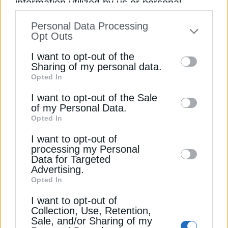
information utilized by us or personal
information disclosed to third parties prior
BP: Απέκτησε 10% στο έργο φυσικού αερίου Bab
Personal Data Processing
Gas Cap της ADNOC
to your opt-out. You may separately opt-out
Opt Outs
of the further disclosure of your personal
I want to opt-out of the
ΔΕΠΑ Εμπορίας: Δοκιμαστική λειτουργία το 2029
information by third parties on the IAB’s list
Sharing of my personal data.
για τη μονάδα αερίου στη Λάρισα
Opted In
of downstream participants. This
information may also be disclosed by us to
I want to opt-out of the Sale
Atlantic SEE: “Γκάζι” στον Κάθετο Διάδρομο με
of my Personal Data.
third parties on the
IAB’s List of
νέες συμφωνίες για αμερικανικό LNG
Opted In
Downstream Participants
that may further
ΗΠΑ
ΟΡΥΚΤΑ ΚΑΥΣΙΜΑ
ΥΔΡΟΓΟΝΑΝΘΡΑΚΕΣ
I want to opt-out of
disclose it to other third parties.
processing my Personal
Data for Targeted
Advertising.
Opted In
I want to opt-out of
ΔΕΊΤΕ ΕΠΊΣΗΣ
Collection, Use, Retention,
Sale, and/or Sharing of my