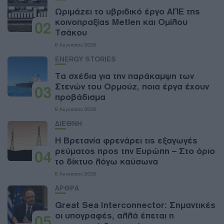
Ωριμάζει το υβριδικό έργο ΑΠΕ της
κοινοπραξίας Metlen και Ομίλου
02
Τσάκου
8 Αυγούστου 2026
ENERGY STORIES
Τα σχέδια για την παράκαμψη των
Στενών του Ορμούζ, ποια έργα έχουν
03
προβάδισμα
8 Αυγούστου 2026
ΔΙΕΘΝΗ
Η Βρετανία φρενάρει τις εξαγωγές
ρεύματος προς την Ευρώπη – Στο όριο
04
το δίκτυο λόγω καύσωνα
8 Αυγούστου 2026
ΑΡΘΡΑ
Great Sea Interconnector: Σημαντικές
οι υπογραφές, αλλά έπεται η
05