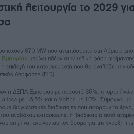
ική λειτουργία το 2029 για
σα
ου ισχύος 870 MW που αναπτύσσεται στη Λάρισα από
 Εμπορίας
μπαίνει πλέον στην τελική φάση ωρίμανση
ι η επιλογή του κατασκευαστή που θα αναλάβει την υ
υτικής Απόφασης (FID).
χουν η ΔΕΠΑ Εμπορίας με ποσοστό 35%, η ισραηλινών
Larissa με 16,5% και η Volton με 10%. Σύμφωνα με
ους διαγωνιστικές διαδικασίες που αφορούν το έργο,
η του αναδόχου κατασκευής. Η διαδικασία αυτή αναμέν
μιση μήνα, ανοίγοντας τον δρόμο για την έναρξη της