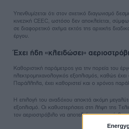
Υπενθυμίζεται ότι στον σχετικό διαγωνισμό δε
κινεζική CEEC, ωστόσο δεν αποκλείεται, σύμφω
σε διαφορετικό σχήμα εκτός της αρχικής διαδικα
έργου.
Έχει ήδη «κλειδώσει» αεριοστρόβι
Καθοριστική παράμετρος για την πορεία του έργο
ηλεκτρομηχανολογικός εξοπλισμός, καθώς έχει «
Παράλληλα, έχει καθοριστεί και ο χρόνος παράδ
Η επιλογή του αναδόχου αποκτά ακόμη μεγαλύτ
εξοπλισμό. Οι καθυστερήσεις στη λήψη της Τελ
τον αεριοστρόβιλο να αποτελεί το πιο ευαίσθητο
Energy