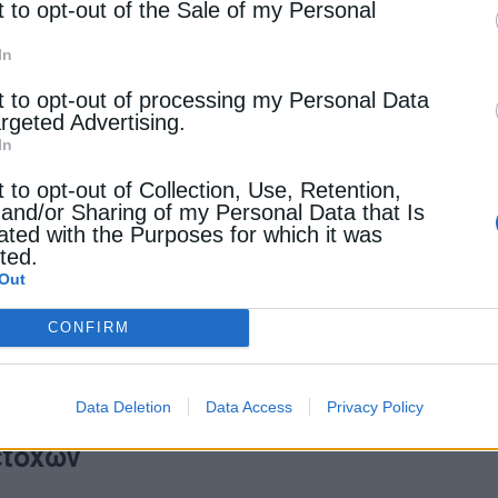
t to opt-out of the Sale of my Personal
– ρόλος στην ενεργειακή μετάβαση
In
αμένεται να τεθεί σε δοκιμαστική λειτουργία εντός τ
t to opt-out of processing my Personal Data
ή για την ευστάθεια του ηλεκτρικού συστήματος, καθώ
argeted Advertising.
ζουν τη μεταβλητότητα από την αυξανόμενη διείσδυση 
In
t to opt-out of Collection, Use, Retention,
ου αφορά πιθανή επένδυση της Clavenia για ανάπτυξ
 and/or Sharing of my Personal Data that Is
ated with the Purposes for which it was
, το data center θα μπορούσε να τροφοδοτείται απευ
cted.
ερίου.
Out
CONFIRM
ρικής θα αποτελούσε έναν από τους βασικούς καταναλ
ότητα της μονάδας και δημιουργώντας ένα πιο ολοκλη
οχή της Θεσσαλίας.
Data Deletion
Data Access
Privacy Policy
ετόχων