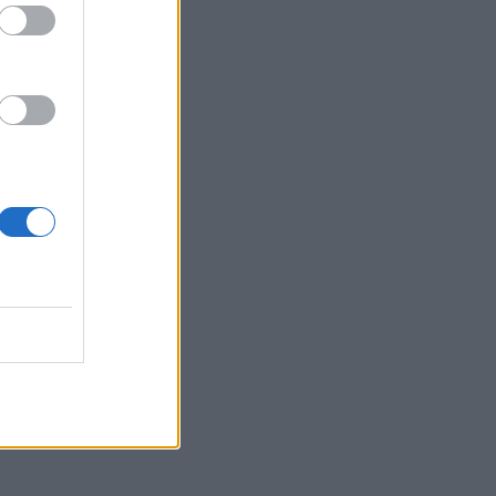
ου 2029.
ς η αγορά
των ΑΠΕ.
η data
θείας
ωτές της
ρωμένο