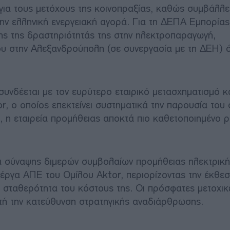
για τους μετόχους της κοινοπραξίας, καθώς συμβάλλε
ην ελληνική ενεργειακή αγορά. Για τη ΔΕΠΑ Εμπορίας
ης της δραστηριότητάς της στην ηλεκτροπαραγωγή,
υ στην Αλεξανδρούπολη (σε συνεργασία με τη ΔΕΗ) 
 συνδέεται με τον ευρύτερο εταιρικό μετασχηματισμό κα
r, ο οποίος επεκτείνει συστηματικά την παρουσία του 
, η εταιρεία προμήθειας αποκτά πιο καθετοποιημένο 
ητα σύναψης διμερών συμβολαίων προμήθειας ηλεκτρικ
έργα ΑΠΕ του Ομίλου Aktor, περιορίζοντας την έκθεσ
τη σταθερότητα του κόστους της. Οι πρόσφατες μετοχικ
αυτή την κατεύθυνση στρατηγικής αναδιάρθρωσης.