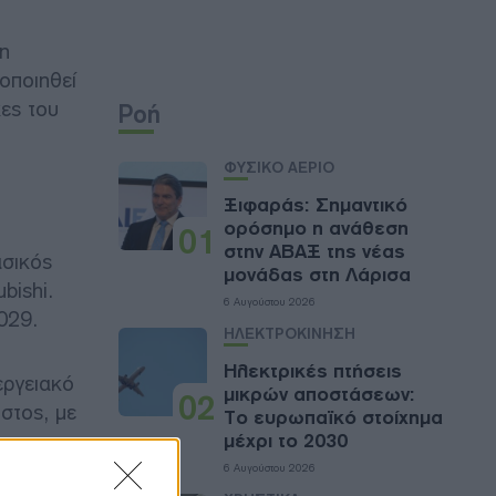
 η
οποιηθεί
κες του
Ροή
ΦΥΣΙΚΟ ΑΕΡΙΟ
Ξιφαράς: Σημαντικό
ορόσημο η ανάθεση
01
στην ΑΒΑΞ της νέας
ασικός
μονάδας στη Λάρισα
bishi.
6 Αυγούστου 2026
029.
ΗΛΕΚΤΡΟΚΙΝΗΣΗ
Ηλεκτρικές πτήσεις
εργειακό
μικρών αποστάσεων:
02
στος, με
Το ευρωπαϊκό στοίχημα
μέχρι το 2030
6 Αυγούστου 2026