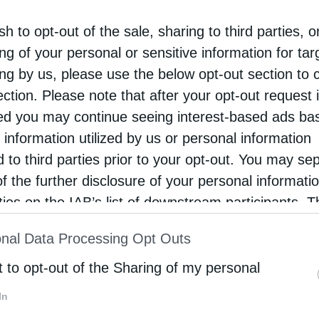
κοποιηθεί με την υπογραφή της σύμβασης κατασκευής,
τη Mitsubishi θεωρείται σημαντικό πλεονέκτημα, δεδομ
sh to opt-out of the sale, sharing to third parties, o
ήματα.
ng of your personal or sensitive information for ta
ing by us, please use the below opt-out section to 
όγω των υψηλών τεχνικών του επιδόσεων, καθώς προσ
ection. Please note that after your opt-out request 
υψηλή αξιοπιστία σε σύγκριση με άλλες διαθέσιμες τεχ
d you may continue seeing interest-based ads ba
ητα στις απαιτήσεις της ενεργειακής μετάβασης.
 information utilized by us or personal information
d to third parties prior to your opt-out. You may se
 και η δυνατότητα καύσης με μείγμα υδρογόνου έως κ
άς που συνήθως περιορίζονται γύρω στο 10%. Αυτό εν
of the further disclosure of your personal informati
 μεταβαλλόμενο ενεργειακό περιβάλλον.
rties on the IAB’s list of downstream participants. T
ion may also be disclosed by us to third parties on
nal Data Processing Opt Outs
οιχου εξοπλισμού στη Mitsubishi οδηγούν πλέον σε χρ
st of Downstream Participants
that may further discl
 καθιστά ιδιαίτερα σημαντική την εξασφαλισμένη πα
rd parties.
t to opt-out of the Sharing of my personal
ς Λάρισας να αποτελέσει την πρώτη στην Ευρώπη που 
In