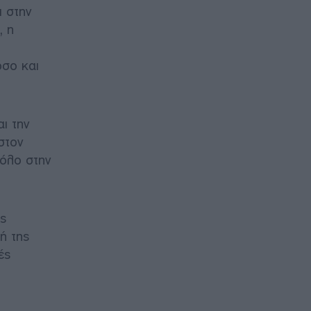
ι στην
, η
όσο και
ι την
στον
ρόλο στην
ής
ή της
ές