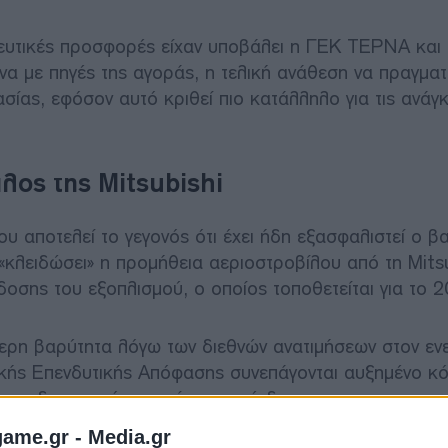
σμευτικές προσφορές είχαν υποβάλει η ΓΕΚ ΤΕΡΝΑ και
να με πηγές της αγοράς, η τελική ανάθεση να πραγματ
σίας, εφόσον αυτό κριθεί πιο κατάλληλο για τις ανάγ
λος της Mitsubishi
υ αποτελεί το γεγονός ότι έχει ήδη εξασφαλιστεί ο β
κλειδώσει» η προμήθεια αεριοστροβίλου από τη Mitsu
οσης του εξοπλισμού, ο οποίος τοποθετείται για το 2
ερη βαρύτητα λόγω των διεθνών ανατιμήσεων στον εν
ικής Επενδυτικής Απόφασης συνεπάγονται αυξημένο κό
 και δαπανηρό στοιχείο της επένδυσης.
game.gr -
Media.gr