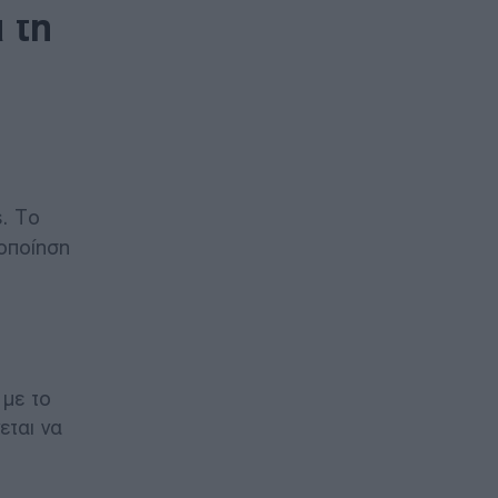
 τη
ς. Το
λοποίηση
 με το
εται να