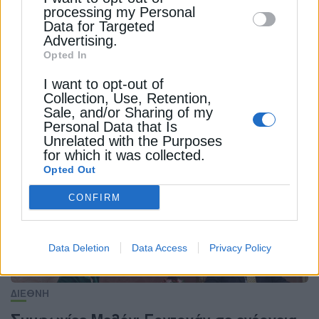
processing my Personal
Data for Targeted
Advertising.
Opted In
ΔΙΕΘΝΗ
I want to opt-out of
Πούτιν: Η Ουκρανία δεν θα αποκλειστεί
Collection, Use, Retention,
από τις διαπραγματεύσεις
Sale, and/or Sharing of my
Personal Data that Is
19 Φεβρουαρίου 2025
Unrelated with the Purposes
for which it was collected.
Opted Out
CONFIRM
Data Deletion
Data Access
Privacy Policy
ΔΙΕΘΝΗ