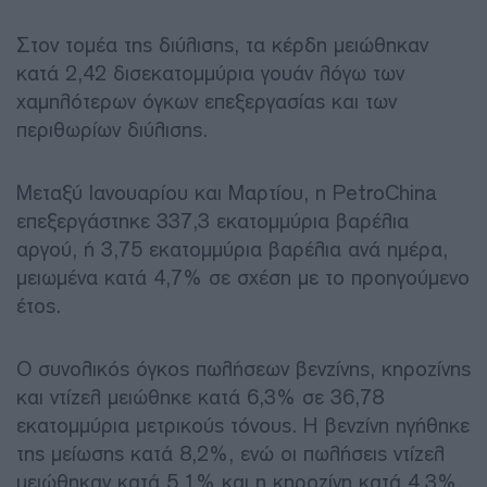
Στον τομέα της διύλισης, τα κέρδη μειώθηκαν
κατά 2,42 δισεκατομμύρια γουάν λόγω των
χαμηλότερων όγκων επεξεργασίας και των
περιθωρίων διύλισης.
Μεταξύ Ιανουαρίου και Μαρτίου, η PetroChina
επεξεργάστηκε 337,3 εκατομμύρια βαρέλια
αργού, ή 3,75 εκατομμύρια βαρέλια ανά ημέρα,
μειωμένα κατά 4,7% σε σχέση με το προηγούμενο
έτος.
Ο συνολικός όγκος πωλήσεων βενζίνης, κηροζίνης
και ντίζελ μειώθηκε κατά 6,3% σε 36,78
εκατομμύρια μετρικούς τόνους. Η βενζίνη ηγήθηκε
της μείωσης κατά 8,2%, ενώ οι πωλήσεις ντίζελ
μειώθηκαν κατά 5,1% και η κηροζίνη κατά 4,3%.