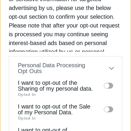
Υδρογόνο: Διάκριση για το έργο TRIĒRĒS της
advertising by us, please use the below
Motor Oil, πώς προχωρά
opt-out section to confirm your selection.
ΕΛΕΤΑΕΝ: Καμία επιδότηση για την αιολική
Please note that after your opt-out request
ενέργεια στην Ελλάδα
is processed you may continue seeing
interest-based ads based on personal
ΔΙΥΛΙΣΤΗΡΙΟ
ΚΕΡΔΗ
ΚΙΝΑ
ΠΩΛΗΣΕΙΣ
information utilized by us or personal
information disclosed to third parties prior
Personal Data Processing
to your opt-out. You may separately opt-out
Opt Outs
of the further disclosure of your personal
I want to opt-out of the
information by third parties on the IAB’s list
ΔΕΊΤΕ ΕΠΊΣΗΣ
Sharing of my personal data.
Opted In
of downstream participants. This
information may also be disclosed by us to
I want to opt-out of the Sale
of my Personal Data.
third parties on the
IAB’s List of
Opted In
Downstream Participants
that may further
I want to opt-out of
disclose it to other third parties.