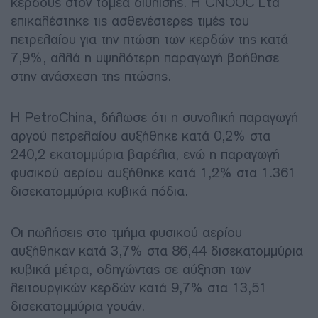
κέρδους στον τομέα διύλισης. Η CNOOC Ltd
επικαλέστηκε τις ασθενέστερες τιμές του
πετρελαίου για την πτώση των κερδών της κατά
7,9%, αλλά η υψηλότερη παραγωγή βοήθησε
στην ανάσχεση της πτώσης.
H PetroChina, δήλωσε ότι η συνολική παραγωγή
αργού πετρελαίου αυξήθηκε κατά 0,2% στα
240,2 εκατομμύρια βαρέλια, ενώ η παραγωγή
φυσικού αερίου αυξήθηκε κατά 1,2% στα 1.361
δισεκατομμύρια κυβικά πόδια.
Οι πωλήσεις στο τμήμα φυσικού αερίου
αυξήθηκαν κατά 3,7% στα 86,44 δισεκατομμύρια
κυβικά μέτρα, οδηγώντας σε αύξηση των
λειτουργικών κερδών κατά 9,7% στα 13,51
δισεκατομμύρια γουάν.